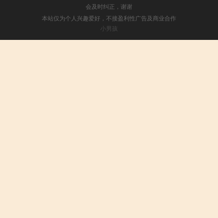
会及时纠正，谢谢
本站仅为个人兴趣爱好，不接盈利性广告及商业合作
小男孩