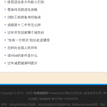
疫苗适合多大年龄人打的
曹操传无限进化攻略
消防工程师备考经验谈
成都第十二中学怎么样
过年开车回家哪个城市好
“恰有一方明月”的出处是哪里
怎样向全国人民拜年
读mba的条件是什么
过年减肥健康吗图片
Copyright © 2012 - 2026
玫瑰情缘网
Powered by
网站分类目录
|
精选推荐文章
|
网
站地图
|
疑难解答
鲁ICP备11000450号
声明：本站内容来自互联网，如信息有错误可发邮件到f_fb#foxmail.com说明，我们