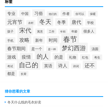
标签
习俗
专业
中国
作者
你可以
保暖
他们的
冬天
元宵节
唐代
冬季
学校
农村
宋代
很多人
孩子
寓意
工作
年龄
年初
春节
攻略
时间
新年
手机
梦幻西游
春节期间
是一个
汤圆
是一种
的人
疫情
的是
游戏
礼物
红包
考生
自己的
还不
诗人
英语
考试
诗词
都是
长辈
猜你想看的文章
冬天什么线的毛衣好卖