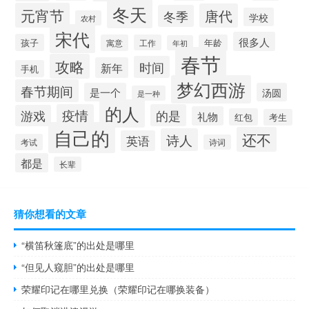
冬天
元宵节
唐代
冬季
学校
农村
宋代
很多人
孩子
寓意
工作
年龄
年初
春节
攻略
时间
新年
手机
梦幻西游
春节期间
是一个
汤圆
是一种
的人
疫情
的是
游戏
礼物
红包
考生
自己的
还不
诗人
英语
考试
诗词
都是
长辈
猜你想看的文章
“横笛秋篷底”的出处是哪里
“但见人窥胆”的出处是哪里
荣耀印记在哪里兑换（荣耀印记在哪换装备）