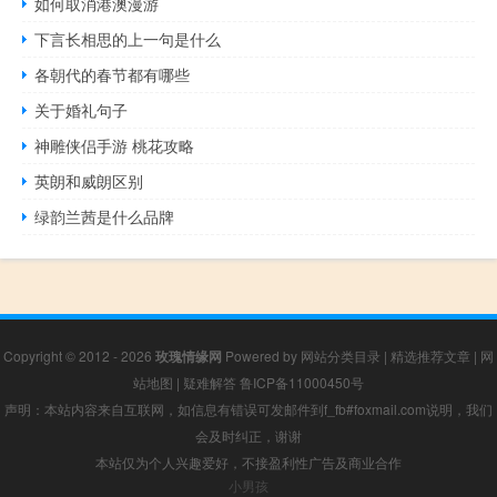
如何取消港澳漫游
下言长相思的上一句是什么
各朝代的春节都有哪些
关于婚礼句子
神雕侠侣手游 桃花攻略
英朗和威朗区别
绿韵兰茜是什么品牌
Copyright © 2012 - 2026
玫瑰情缘网
Powered by
网站分类目录
|
精选推荐文章
|
网
站地图
|
疑难解答
鲁ICP备11000450号
声明：本站内容来自互联网，如信息有错误可发邮件到f_fb#foxmail.com说明，我们
会及时纠正，谢谢
本站仅为个人兴趣爱好，不接盈利性广告及商业合作
小男孩