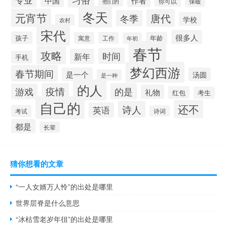
专业
中国
作者
你可以
保暖
他们的
冬天
元宵节
唐代
冬季
学校
农村
宋代
很多人
孩子
寓意
工作
年龄
年初
春节
攻略
时间
新年
手机
梦幻西游
春节期间
是一个
汤圆
是一种
的人
疫情
的是
游戏
礼物
红包
考生
自己的
还不
诗人
英语
考试
诗词
都是
长辈
猜你想看的文章
“一人女婿万人怜”的出处是哪里
世界层脊是什么意思
“冰枯雪老岁年徂”的出处是哪里