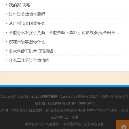
我的家 攻略
过年过节放假带薪吗
从广州飞泰国要多久
卡盟怎么对接供货商 - 卡盟自助下单24小时影视会员,全网最低价刷qq业务秒刷
樱花日语客服做什么
多大年龄可以考日语四级
什么工作是过年放假的
Copyright © 2012 - 2026
玫瑰情缘网
Powered by
网站分类目录
|
精选推荐文章
|
网
站地图
|
疑难解答
鲁ICP备11000450号
声明：本站内容来自互联网，如信息有错误可发邮件到f_fb#foxmail.com说明，我们
会及时纠正，谢谢
本站仅为个人兴趣爱好，不接盈利性广告及商业合作