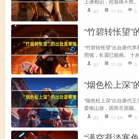
上谩相识，此翁殊不然。 
jzz
11-24
0
“竹碧转怅望”
“竹碧转怅望”出自唐代李
照镜，长眉已能画。 十岁
jzz
11-24
0
“烟色松上深”
“烟色松上深”出自唐代王
爱南山游，因而尽原隰。 
jzy
11-24
0
“满空凝淡寒色