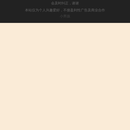
会及时纠正，谢谢
本站仅为个人兴趣爱好，不接盈利性广告及商业合作
小男孩