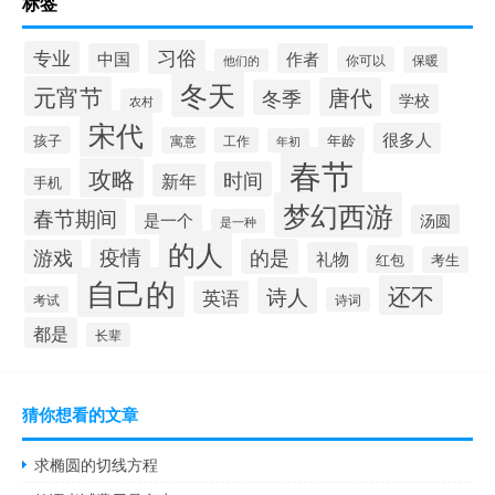
标签
习俗
专业
中国
作者
你可以
保暖
他们的
冬天
元宵节
唐代
冬季
学校
农村
宋代
很多人
孩子
寓意
工作
年龄
年初
春节
攻略
时间
新年
手机
梦幻西游
春节期间
是一个
汤圆
是一种
的人
疫情
的是
游戏
礼物
红包
考生
自己的
还不
诗人
英语
考试
诗词
都是
长辈
猜你想看的文章
求椭圆的切线方程