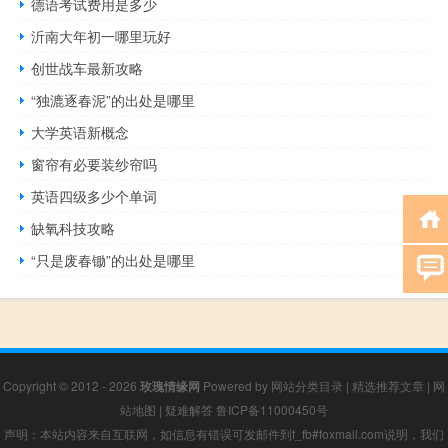
德语考试费用是多少
沂南大年初一哪里玩好
创世战车最新攻略
“独漉逐春泥”的出处是哪里
大学英语新概念
窗帘有必要装纱帘吗
英语四级多少个单词
缺氧科技攻略
“只是废春锄”的出处是哪里
Copyright © 2012 - 2026
玫瑰情缘网
Powered by
网站分类目录
|
精选推荐文章
|
网
站地图
|
疑难解答
鲁ICP备11000450号
声明：本站内容来自互联网，如信息有错误可发邮件到f_fb#foxmail.com说明，我们