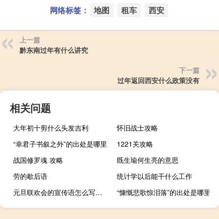
网络标签：
地图
租车
西安
上一篇
黔东南过年有什么讲究
下一篇
过年返回西安什么政策没有
相关问题
大年初十剪什么头发吉利
怀旧战士攻略
“幸君子书叙之外”的出处是哪里
1221关攻略
战国修罗魂 攻略
既生瑜何生亮的意思
劳的歇后语
统计学以后能干什么工作
元旦联欢会的宣传语怎么写五年级
“慷慨悲歌惊泪落”的出处是哪里