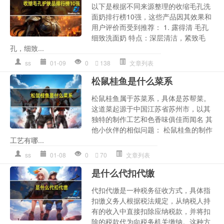
以下是根据不同来源整理的收缩毛孔洗
面奶排行榜10强，这些产品因其效果和
用户评价而受到推荐： 1. 露得清 毛孔
细致洗面奶 特点：深层清洁，紧致毛
孔，细致...
ss
01-09
0
138
文章列表
松鼠桂鱼是什么菜系
松鼠桂鱼属于苏菜系，具体是苏帮菜。
这道菜起源于中国江苏省苏州市，以其
独特的制作工艺和色香味俱佳而闻名 其
他小伙伴的相似问题： 松鼠桂鱼的制作
工艺有哪...
ss
01-08
0
70
文章列表
是什么代扣代缴
代扣代缴是一种税务征收方式，具体指
扣缴义务人根据税法规定，从纳税人持
有的收入中直接扣除应纳税款，并将扣
除的税款代为向税务机关缴纳。这种方