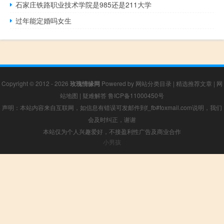
石家庄铁路职业技术学院是985还是211大学
过年能定婚吗女生
Copyright © 2012 - 2026
玫瑰情缘网
Powered by
网站分类目录
|
精选推荐文章
|
网
站地图
|
疑难解答
鲁ICP备11000450号
声明：本站内容来自互联网，如信息有错误可发邮件到f_fb#foxmail.com说明，我们
会及时纠正，谢谢
本站仅为个人兴趣爱好，不接盈利性广告及商业合作
小男孩