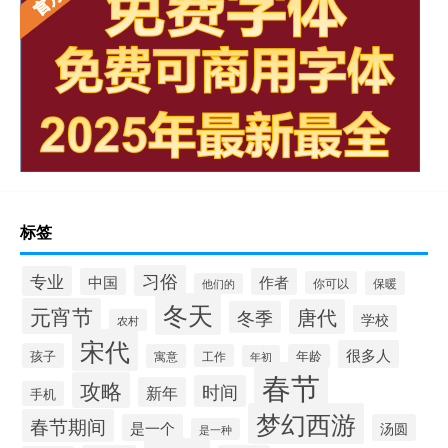
标签
习俗
专业
中国
作者
你可以
保暖
他们的
冬天
元宵节
唐代
冬季
学校
农村
宋代
很多人
孩子
寓意
工作
年龄
年初
春节
攻略
时间
新年
手机
梦幻西游
春节期间
是一个
汤圆
是一种