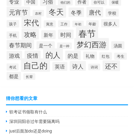
习俗
专业
中国
作者
你可以
保暖
他们的
冬天
元宵节
唐代
冬季
学校
农村
宋代
很多人
孩子
寓意
工作
年龄
年初
春节
攻略
时间
新年
手机
梦幻西游
春节期间
是一个
汤圆
是一种
的人
疫情
的是
游戏
礼物
红包
考生
自己的
还不
诗人
英语
考试
诗词
都是
长辈
猜你想看的文章
软考证书领取有什么
深圳回阳谷过年需要隔离吗
just后面加do还是doing