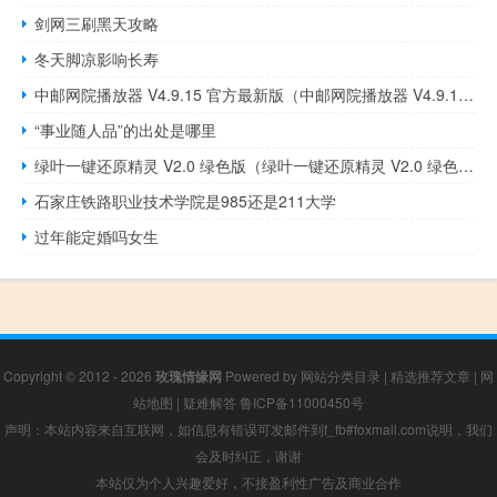
剑网三刷黑天攻略
冬天脚凉影响长寿
中邮网院播放器 V4.9.15 官方最新版（中邮网院播放器 V4.9.15 官方最新版功能简介）
“事业随人品”的出处是哪里
绿叶一键还原精灵 V2.0 绿色版（绿叶一键还原精灵 V2.0 绿色版功能简介）
石家庄铁路职业技术学院是985还是211大学
过年能定婚吗女生
Copyright © 2012 - 2026
玫瑰情缘网
Powered by
网站分类目录
|
精选推荐文章
|
网
站地图
|
疑难解答
鲁ICP备11000450号
声明：本站内容来自互联网，如信息有错误可发邮件到f_fb#foxmail.com说明，我们
会及时纠正，谢谢
本站仅为个人兴趣爱好，不接盈利性广告及商业合作