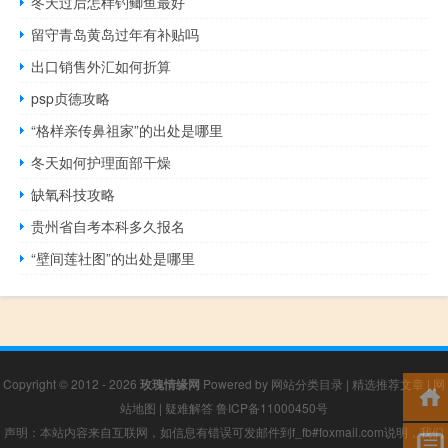
冬天过后怎样钓鲫鱼最好
留守青岛黄岛过年有补贴吗
出口销售外汇如何折算
psp贞德攻略
“格样亲传鼻祖家”的出处是哪里
冬天如何护理面部干燥
缺氧科技攻略
贵州省自考本科多久报名
“壁间莲社图”的出处是哪里
Copyright © 2012 - 2026
玫瑰情缘网
Powered by
网站分类目录
|
精选推荐文章
|
网
站地图
|
疑难解答
鲁ICP备11000450号
声明：本站内容来自互联网，如信息有错误可发邮件到f_fb#foxmail.com说明，我们