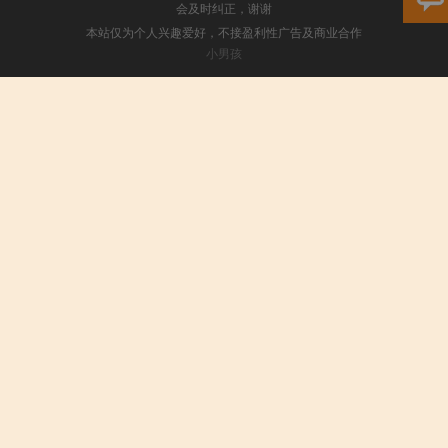
会及时纠正，谢谢
本站仅为个人兴趣爱好，不接盈利性广告及商业合作
小男孩