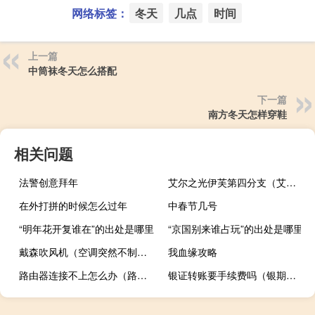
网络标签：
冬天
几点
时间
上一篇
中筒袜冬天怎么搭配
下一篇
南方冬天怎样穿鞋
相关问题
法警创意拜年
艾尔之光伊芙第四分支（艾尔之光伊芙）
在外打拼的时候怎么过年
中春节几号
“明年花开复谁在”的出处是哪里
“京国别来谁占玩”的出处是哪里
戴森吹风机（空调突然不制冷只吹风）
我血缘攻略
路由器连接不上怎么办（路由器连接不上）
银证转账要手续费吗（银期转账要手续费吗?）