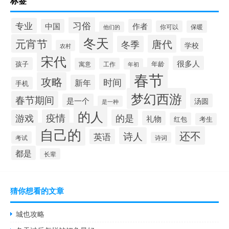
标签
习俗
专业
中国
作者
你可以
保暖
他们的
冬天
元宵节
唐代
冬季
学校
农村
宋代
很多人
孩子
寓意
工作
年龄
年初
春节
攻略
时间
新年
手机
梦幻西游
春节期间
是一个
汤圆
是一种
的人
疫情
的是
游戏
礼物
红包
考生
自己的
还不
诗人
英语
考试
诗词
都是
长辈
猜你想看的文章
城也攻略