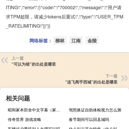
ITING\",\"error\":{\"code\":\"700002\",\"message\":\"用户请
求TPM超限，请减少tokens后重试\",\"type\":\"USER_TPM
_RATELIMITING\"}}"}}
网络标签：
柳林
江南
金陵
上一篇
“可以为错”的出处是哪里
下一篇
“连飞阁乎西城”的出处是哪里
相关问题
昭和冢本田舍中文字幕（冢本农村中文字幕）
驾照换证自助体检视力怎么测
传奇世界 游戏攻略
春节期间可以回县城吗
车辆过户委托别人办理可以吗
什么叫云平台软件（什么叫云平台）