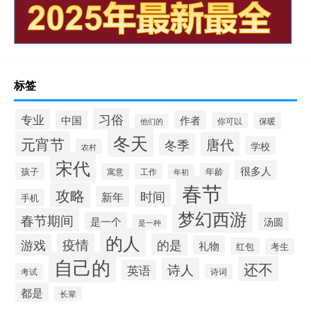
标签
习俗
专业
中国
作者
你可以
保暖
他们的
冬天
元宵节
唐代
冬季
学校
农村
宋代
很多人
孩子
寓意
工作
年龄
年初
春节
攻略
时间
新年
手机
梦幻西游
春节期间
是一个
汤圆
是一种
的人
疫情
的是
游戏
礼物
红包
考生
自己的
还不
诗人
英语
考试
诗词
都是
长辈