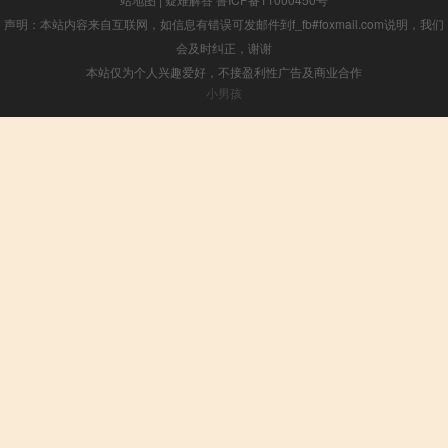
声明：本站内容来自互联网，如信息有错误可发邮件到f_fb#foxmail.com说明，我们
会及时纠正，谢谢
本站仅为个人兴趣爱好，不接盈利性广告及商业合作
小男孩