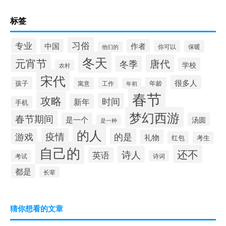
标签
习俗
专业
中国
作者
你可以
保暖
他们的
冬天
元宵节
唐代
冬季
学校
农村
宋代
很多人
孩子
寓意
工作
年龄
年初
春节
攻略
时间
新年
手机
梦幻西游
春节期间
是一个
汤圆
是一种
的人
疫情
的是
游戏
礼物
红包
考生
自己的
还不
诗人
英语
考试
诗词
都是
长辈
猜你想看的文章