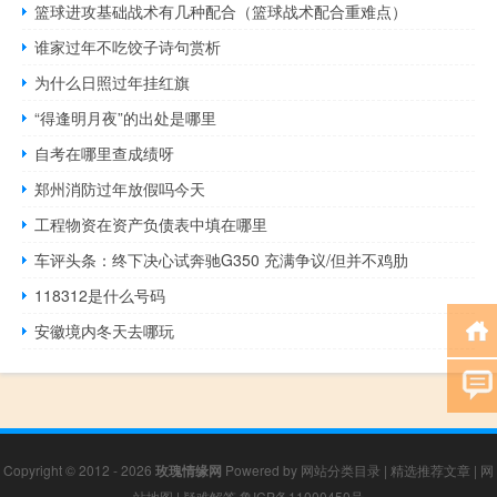
篮球进攻基础战术有几种配合（篮球战术配合重难点）
谁家过年不吃饺子诗句赏析
为什么日照过年挂红旗
“得逢明月夜”的出处是哪里
自考在哪里查成绩呀
郑州消防过年放假吗今天
工程物资在资产负债表中填在哪里
车评头条：终下决心试奔驰G350 充满争议/但并不鸡肋
118312是什么号码
安徽境内冬天去哪玩
Copyright © 2012 - 2026
玫瑰情缘网
Powered by
网站分类目录
|
精选推荐文章
|
网
站地图
|
疑难解答
鲁ICP备11000450号