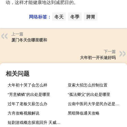
动，这样才能健康地达到减肥目的。
网络标签：
冬天
冬季
脾胃
上一篇
厦门冬天住哪里暖和
下一篇
大年初一开长途好吗
相关问题
大年初十哭了会怎么样
亚索大招怎么控制位置
“芳意鳞鳞”的出处是哪里
“孤法卿父”的出处是哪里
过年了老板欠薪怎么办
云南中医药大学是民办还是公办
方舟攻略视频解说
黑暗降临通关攻略
短剧游戏概念探底回升 天威视讯触及涨停