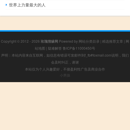
世界上力量最大的人
Copyright © 2012 - 2026
玫瑰情缘网
Powered by
网站分类目录
|
精选推荐文章
|
网
站地图
|
疑难解答
鲁ICP备11000450号
声明：本站内容来自互联网，如信息有错误可发邮件到f_fb#foxmail.com说明，我们
会及时纠正，谢谢
本站仅为个人兴趣爱好，不接盈利性广告及商业合作
小男孩