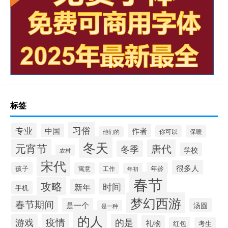
标签
习俗
专业
中国
作者
你可以
保暖
他们的
冬天
元宵节
唐代
冬季
学校
农村
宋代
很多人
孩子
寓意
工作
年龄
年初
春节
攻略
时间
新年
手机
梦幻西游
春节期间
是一个
汤圆
是一种
的人
疫情
的是
游戏
礼物
红包
考生