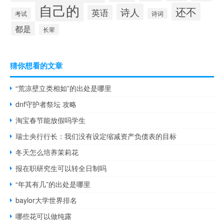
自己的
还不
诗人
英语
考试
诗词
都是
长辈
猜你想看的文章
“荒凉壁立类相如”的出处是哪里
dnf守护者祭坛 攻略
淘宝春节能放假吗学生
瑞士央行行长：我们没有设定缩减资产负债表的目标
冬天怎么培养茉莉花
报在职研究生可以转全日制吗
“年其有几”的出处是哪里
baylor大学世界排名
哪些花可以做纯露