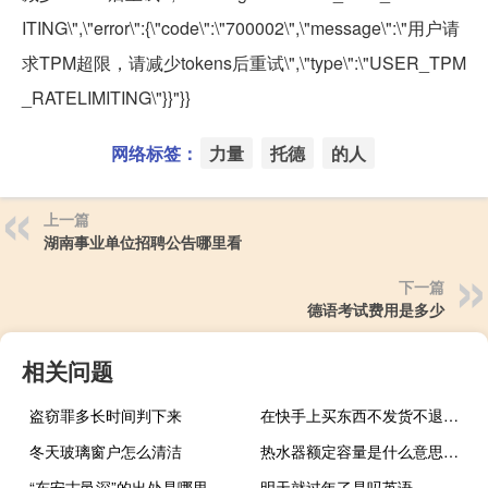
ITING\",\"error\":{\"code\":\"700002\",\"message\":\"用户请
求TPM超限，请减少tokens后重试\",\"type\":\"USER_TPM
_RATELIMITING\"}}"}}
网络标签：
力量
托德
的人
上一篇
湖南事业单位招聘公告哪里看
下一篇
德语考试费用是多少
相关问题
盗窃罪多长时间判下来
在快手上买东西不发货不退怎么办（在快手上买东西别人不发货怎么办）
冬天玻璃窗户怎么清洁
热水器额定容量是什么意思（额定容量是什么意思）
“东安古邑深”的出处是哪里
明天就过年了是吗英语