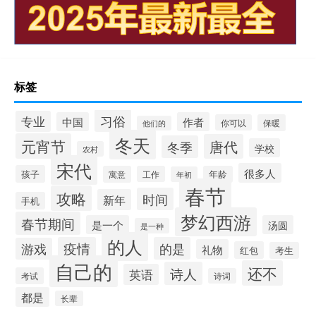
标签
习俗
专业
中国
作者
你可以
保暖
他们的
冬天
元宵节
唐代
冬季
学校
农村
宋代
很多人
孩子
寓意
工作
年龄
年初
春节
攻略
时间
新年
手机
梦幻西游
春节期间
是一个
汤圆
是一种
的人
疫情
的是
游戏
礼物
红包
考生
自己的
还不
诗人
英语
考试
诗词
都是
长辈