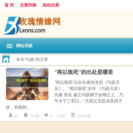
首 页
文章列表
知识分类
网站导航
>
有关“勾践”的文章
“将以致死”的出处是哪里
“将以致死”出自先秦佚名的《勾践灭
吴》。 “将以致死”全诗 《勾践灭吴》
先秦 佚名 越王勾践栖于会稽之上，乃
号令于三军曰：“凡我父兄昆弟及国子
姓，有能助...
jzj
11-24
0
787
文章列表