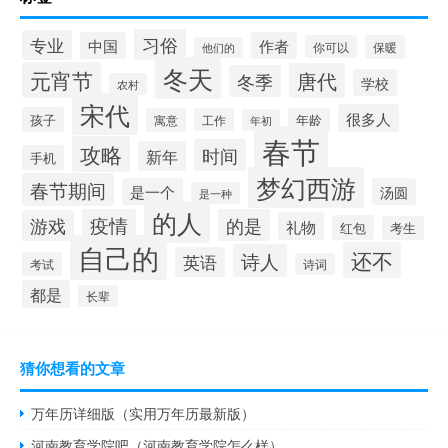
习俗
专业
中国
作者
你可以
保暖
他们的
冬天
元宵节
唐代
冬季
学校
农村
宋代
很多人
孩子
寓意
工作
年龄
年初
春节
攻略
时间
新年
手机
梦幻西游
春节期间
是一个
汤圆
是一种
的人
疫情
的是
游戏
礼物
红包
考生
自己的
还不
诗人
英语
考试
诗词
都是
长辈
猜你想看的文章
万年历详细版（实用万年历最新版）
河南教育学院吧（河南教育学院怎么样）