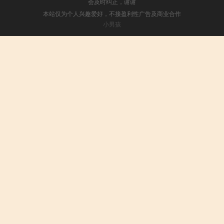
会及时纠正，谢谢
本站仅为个人兴趣爱好，不接盈利性广告及商业合作
小男孩