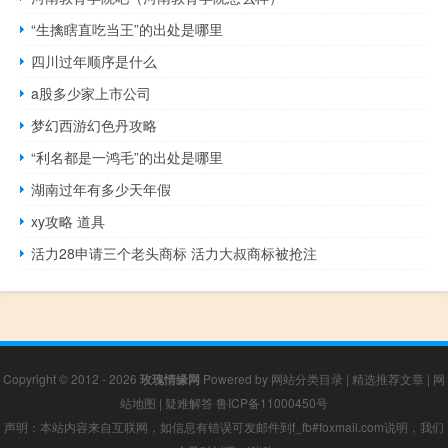
“生擒瞎直吃当王”的出处是哪里
四川过年顺序是什么
a股多少家上市公司
梦幻西游幻色丹攻略
“利名都是一鸿毛”的出处是哪里
湖南过年有多少天年假
xy攻略 道具
活力28申请三个老头商标 活力大叔商标被抢注
Copyright © 2012 - 2026
玫瑰情缘网
Powered by
网站分类目录
|
精选推荐文章
|
网
站地图
|
疑难解答
鲁ICP备11000450号
声明：本站内容来自互联网，如信息有错误可发邮件到f_fb#foxmail.com说明，我们