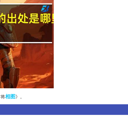
相图
后将
》。