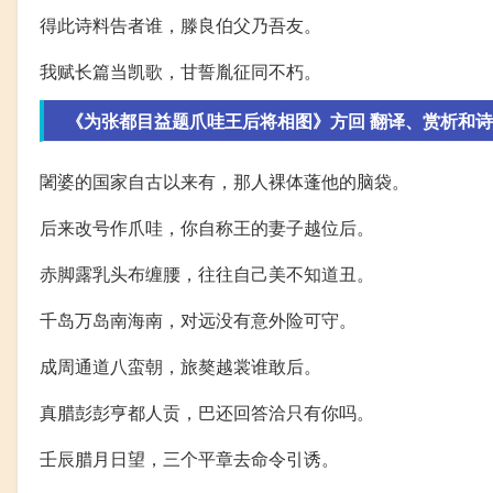
得此诗料告者谁，滕良伯父乃吾友。
我赋长篇当凯歌，甘誓胤征同不朽。
《为张都目益题爪哇王后将相图》方回 翻译、赏析和
闍婆的国家自古以来有，那人裸体蓬他的脑袋。
后来改号作爪哇，你自称王的妻子越位后。
赤脚露乳头布缠腰，往往自己美不知道丑。
千岛万岛南海南，对远没有意外险可守。
成周通道八蛮朝，旅獒越裳谁敢后。
真腊彭彭亨都人贡，巴还回答洽只有你吗。
壬辰腊月日望，三个平章去命令引诱。