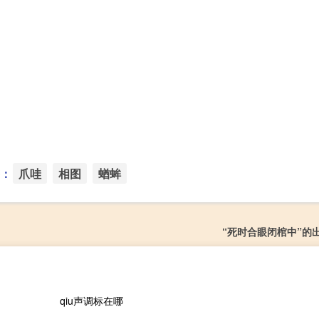
：
爪哇
相图
蝤蛑
“死时合眼闭棺中”的
qiu声调标在哪