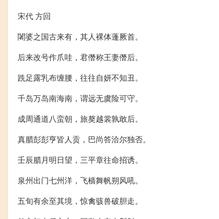
宋代 方回
闍婆之国古来有，其人裸体蓬厥首。
后来改号作爪哇，君僭称王妻僭后。
跣足露乳布缠腰，往往自妍不知丑。
千岛万岛南海南，谓远无虞险可守。
成周通道八蛮朝，旅獒越裳孰敢后。
真腊彭彭亨皆人贡，巴尚答洽尔独否。
壬辰腊月明日望，三平章往命招诱。
泉州出门七州洋，飞樯舞帆朔风吼。
五旬有余至其境，惊禽骇兽破胆走。