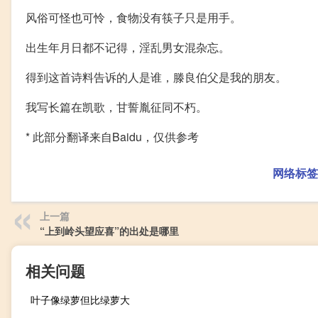
风俗可怪也可怜，食物没有筷子只是用手。
出生年月日都不记得，淫乱男女混杂忘。
得到这首诗料告诉的人是谁，滕良伯父是我的朋友。
我写长篇在凯歌，甘誓胤征同不朽。
* 此部分翻译来自Baidu，仅供参考
网络标签
上一篇
“上到岭头望应喜”的出处是哪里
相关问题
叶子像绿萝但比绿萝大