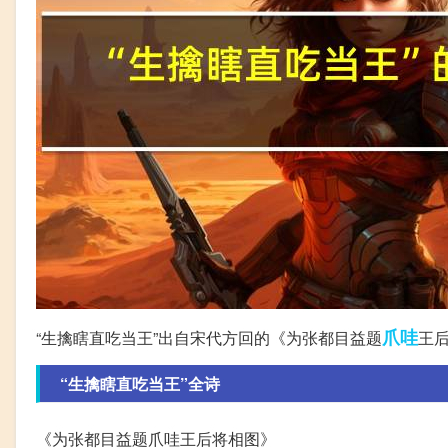
爪哇
“生擒瞎直吃当王”出自宋代方回的《为张都目益题
王
“生擒瞎直吃当王”全诗
《为张都目益题爪哇王后将相图》