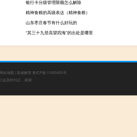
银行卡分级管理限额怎么解除
精神食粮的高级表达（精神食粮）
山东枣庄春节有什么好玩的
“其三十九登高望四海”的出处是哪里
网站地图
|
疑难解答
鲁ICP备11000450号
，我们会及时纠正，谢谢