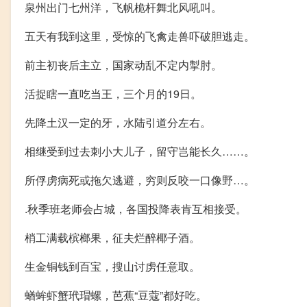
泉州出门七州洋，飞帆桅杆舞北风吼叫。
五天有我到这里，受惊的飞禽走兽吓破胆逃走。
前主初丧后主立，国家动乱不定内掣肘。
活捉瞎一直吃当王，三个月的19日。
先降土汉一定的牙，水陆引道分左右。
相继受到过去刺小大儿子，留守岂能长久……。
所俘虏病死或拖欠逃避，穷则反咬一口像野…。
.秋季班老师会占城，各国投降表肯互相接受。
梢工满载槟榔果，征夫烂醉椰子酒。
生金铜钱到百宝，搜山讨虏任意取。
蝤蛑虾蟹玳瑁螺，芭蕉“豆蔻”都好吃。