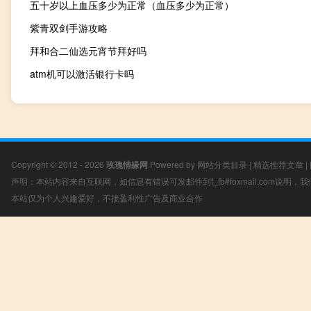
五十岁以上血压多少为正常（血压多少为正常）
紫青双剑手游攻略
拜和合二仙选元宵节拜好吗
atm机可以激活银行卡吗
Copyright © 2012 - 2026
玫瑰情缘网
Powered by
网站分类目录
|
精选推荐文章
|
声明：本站内容来自互联网，如信息有错误可发邮件到f_fb#foxmail.com说明
本站仅为个人兴趣爱好，不接盈利性广告及商业合作