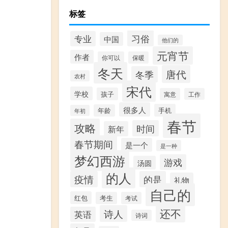
标签
习俗
专业
中国
他们的
元宵节
作者
你可以
保暖
冬天
唐代
冬季
农村
宋代
学校
孩子
寓意
工作
很多人
手机
年龄
年初
春节
攻略
时间
新年
春节期间
是一个
是一种
梦幻西游
游戏
汤圆
的人
疫情
的是
礼物
自己的
红包
考生
考试
还不
诗人
英语
诗词