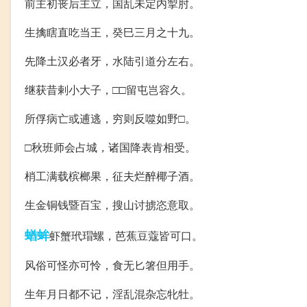
前主初丧后主立，国乱未定内掣肘。
生擒瞎直吃当王，癸巳三月之十九。
先降土汉必者牙，水陆引道分左右。
继获昔剌小大子，□□留屯岂容久。
所俘病亡或逋逃，穷则反噬如野□。
□秋班师会占城，诸国降表肯相受。
梢工满载槟榔果，征夫烂醉椰子酒。
生金铜钱暨百宝，搜山讨掳恣意取。
蝤蛑
虾蟹玳瑁螺，芭蕉豆蔻皆可口。
风俗可怪亦可怜，食无匕箸但用手。
生年月日都不记，淫乱混杂忘牝牡。