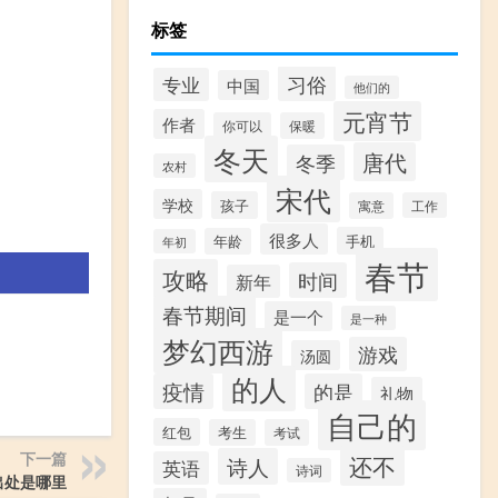
标签
习俗
专业
中国
他们的
元宵节
作者
你可以
保暖
冬天
唐代
冬季
农村
宋代
学校
孩子
寓意
工作
很多人
手机
年龄
年初
春节
攻略
时间
新年
春节期间
是一个
是一种
梦幻西游
游戏
汤圆
的人
疫情
的是
礼物
自己的
红包
考生
考试
下一篇
还不
诗人
英语
诗词
出处是哪里