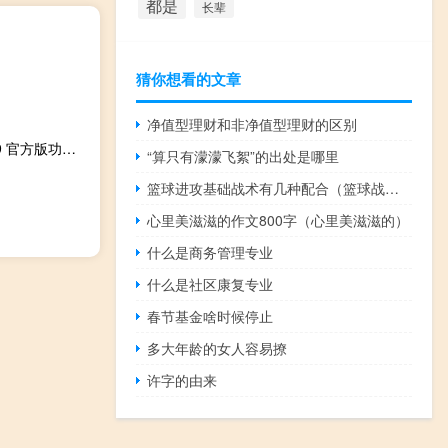
都是
长辈
猜你想看的文章
净值型理财和非净值型理财的区别
方可仓库管理软件 V12.9 官方版（方可仓库管理软件 V12.9 官方版功能简介）
“算只有濛濛飞絮”的出处是哪里
篮球进攻基础战术有几种配合（篮球战术配合重难点）
心里美滋滋的作文800字（心里美滋滋的）
什么是商务管理专业
什么是社区康复专业
春节基金啥时候停止
多大年龄的女人容易撩
许字的由来