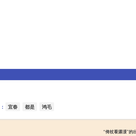
：
宜春
都是
鸿毛
“倚杖看潺湲”的