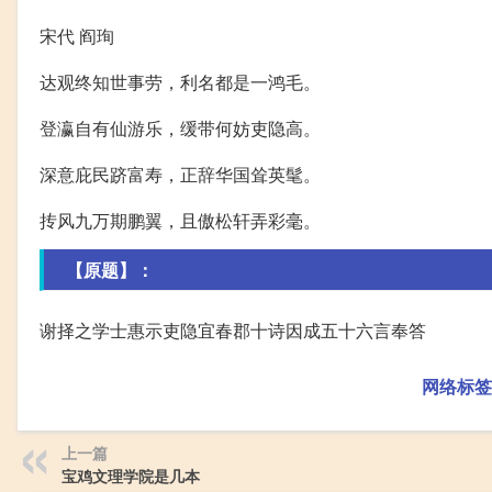
宋代 阎珣
达观终知世事劳，利名都是一鸿毛。
登瀛自有仙游乐，缓带何妨吏隐高。
深意庇民跻富寿，正辞华国耸英髦。
抟风九万期鹏翼，且傲松轩弄彩毫。
【原题】：
谢择之学士惠示吏隐宜春郡十诗因成五十六言奉答
网络标签
上一篇
宝鸡文理学院是几本