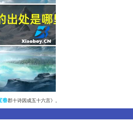
宜春
郡十诗因成五十六言》。