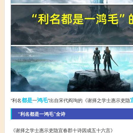
都是
鸿毛
“利名
一
”出自宋代阎珣的《谢择之学士惠示吏隐
“利名都是一鸿毛”全诗
《谢择之学士惠示吏隐宜春郡十诗因成五十六言》