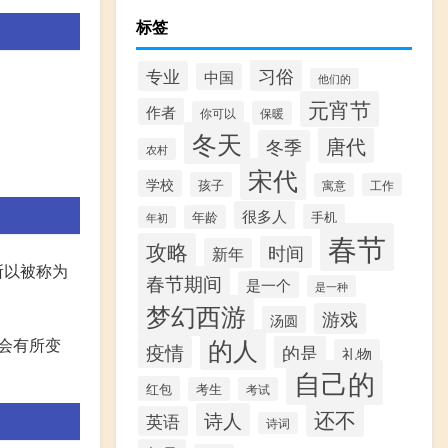
标签
习俗
专业
中国
他们的
元宵节
作者
你可以
保暖
冬天
唐代
冬季
农村
宋代
学校
孩子
寓意
工作
很多人
手机
年龄
年初
春节
攻略
时间
新年
所以被称为
春节期间
是一个
是一种
梦幻西游
游戏
汤圆
的人
会有所变
疫情
的是
礼物
自己的
红包
考生
考试
还不
诗人
英语
诗词