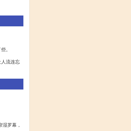
了些。
让人流连忘
帘湿罗幕，