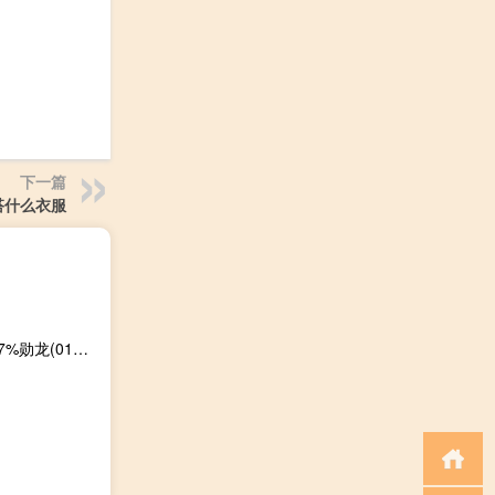
下一篇
搭什么衣服
港股工业零件及器材开盘拉升永联丰控股(08617.HK)涨超17%勋龙(01930.HK)涨超5%嘉瑞集团(00822.HK)涨近3%