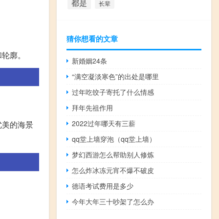
都是
长辈
。
猜你想看的文章
和轮廓。
新婚姻24条
“满空凝淡寒色”的出处是哪里
过年吃饺子寄托了什么情感
拜年先祖作用
2022过年哪天有三薪
优美的海景
qq堂上墙穿泡（qq堂上墙）
梦幻西游怎么帮助别人修炼
怎么炸冰冻元宵不爆不破皮
德语考试费用是多少
今年大年三十吵架了怎么办