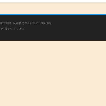
网站地图
|
疑难解答
鲁ICP备11000450号
，我们会及时纠正，谢谢