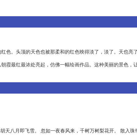
的红色。头顶的天色也被那柔和的红色映得淡了，淡了。天也亮
从朝霞最红最浓处亮起，仿佛一幅绘画作品。这种美丽的景色，
，胡天八月即飞雪。 忽如一夜春风来，千树万树梨花开。 散入珠