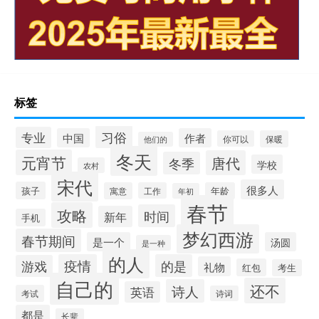
标签
习俗
专业
中国
作者
你可以
保暖
他们的
冬天
元宵节
唐代
冬季
学校
农村
宋代
很多人
孩子
寓意
工作
年龄
年初
春节
攻略
时间
新年
手机
梦幻西游
春节期间
是一个
汤圆
是一种
的人
疫情
的是
游戏
礼物
红包
考生
自己的
还不
诗人
英语
考试
诗词
都是
长辈