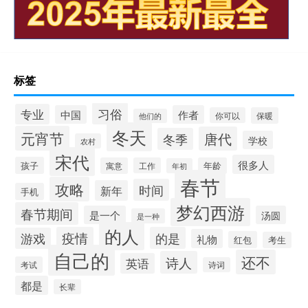
标签
习俗
专业
中国
作者
你可以
保暖
他们的
冬天
元宵节
唐代
冬季
学校
农村
宋代
很多人
孩子
寓意
工作
年龄
年初
春节
攻略
时间
新年
手机
梦幻西游
春节期间
是一个
汤圆
是一种
的人
疫情
的是
游戏
礼物
红包
考生
自己的
还不
诗人
英语
考试
诗词
都是
长辈