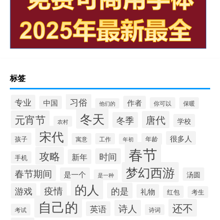
标签
习俗
专业
中国
作者
你可以
保暖
他们的
冬天
元宵节
唐代
冬季
学校
农村
宋代
很多人
孩子
寓意
工作
年龄
年初
春节
攻略
时间
新年
手机
梦幻西游
春节期间
是一个
汤圆
是一种
的人
疫情
的是
游戏
礼物
红包
考生
自己的
还不
诗人
英语
考试
诗词