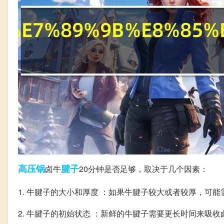
高压锅
腱子
卤牛
20分钟是否足够，取决于几个因素：
1. 牛腱子的大小和厚度 ：如果牛腱子较大或者较厚，可
2. 牛腱子的初始状态 ：新鲜的牛腱子需要更长时间来吸