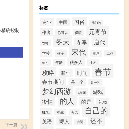
标签
习俗
专业
中国
他们的
来精确控制
元宵节
作者
你可以
保暖
冬天
唐代
冬季
农村
宋代
学校
孩子
寓意
工作
很多人
手机
年龄
年初
春节
攻略
时间
新年
春节期间
是一个
是一种
梦幻西游
游戏
汤圆
的人
疫情
的是
礼物
自己的
红包
考生
考试
还不
诗人
英语
诗词
下一篇