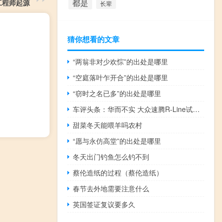
都是
工程师起源
长辈
猜你想看的文章
“两翁非对少欢悰”的出处是哪里
“空庭落叶乍开合”的出处是哪里
“窃时之名已多”的出处是哪里
车评头条：华而不实 大众速腾R-Line试驾评测
甜菜冬天能喂羊吗农村
“愿与永仿高堂”的出处是哪里
冬天出门钓鱼怎么钓不到
蔡伦造纸的过程（蔡伦造纸）
春节去外地需要注意什么
英国签证复议要多久