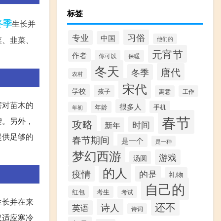
标签
冬季
生长并
习俗
专业
中国
菜、韭菜、
他们的
元宵节
作者
你可以
保暖
冬天
唐代
冬季
农村
宋代
学校
孩子
寓意
工作
害对苗木的
很多人
手机
年龄
年初
春节
袭。另外，
攻略
时间
新年
提供足够的
春节期间
是一个
是一种
梦幻西游
游戏
汤圆
的人
疫情
的是
礼物
自己的
红包
考生
考试
生长并在来
还不
诗人
英语
诗词
仅适应寒冷