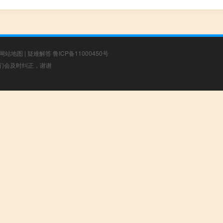
网站地图
|
疑难解答
鲁ICP备11000450号
，我们会及时纠正，谢谢