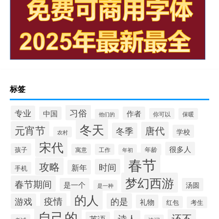
标签
习俗
专业
中国
作者
你可以
保暖
他们的
冬天
元宵节
唐代
冬季
学校
农村
宋代
很多人
孩子
寓意
工作
年龄
年初
春节
攻略
时间
新年
手机
梦幻西游
春节期间
是一个
汤圆
是一种
的人
疫情
的是
游戏
礼物
红包
考生
自己的
还不
诗人