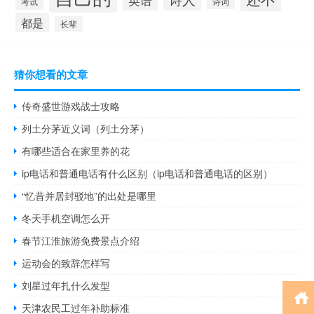
英语
考试
诗词
都是
长辈
猜你想看的文章
传奇盛世游戏战士攻略
列土分茅近义词（列土分茅）
有哪些适合在家里养的花
ip电话和普通电话有什么区别（ip电话和普通电话的区别）
“忆昔并居封驳地”的出处是哪里
冬天手机空调怎么开
春节江淮旅游免费景点介绍
运动会的致辞怎样写
刘星过年扎什么发型
天津农民工过年补助标准