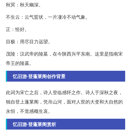
秋冥：秋天幽深。
不生云：云气蜇状，一片凄冷不动气象。
正：恰好。
目极：用尽目力远望。
茂陵：汉武帝的陵墓，在今陕西兴平东南。这里是指南宋
帝王的陵墓。
忆旧游·登蓬莱阁创作背景
此词为宋亡之后，诗人登临感怀之作。诗人于深秋之夜，
独自登上蓬莱阁，凭吊山河，面对人世的大变和大自然的
永恒，不觉感概生哀。
忆旧游·登蓬莱阁赏析