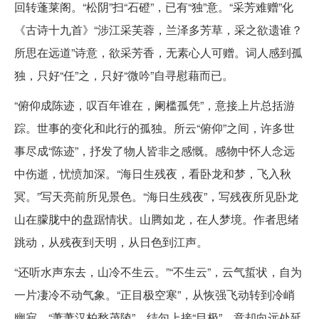
回转蓬莱阁。“松阴”扫“石磴”，已有“独”意。“采芳难赠”化
《古诗十九首》“涉江采芙蓉，兰泽多芳草，采之欲遗谁？
所思在远道”诗意，欲采芳香，无素心人可赠。词人感到孤
独，只好“任”之，只好“微吟”自寻慰藉而已。
“俯仰成陈迹，叹百年谁在，阑槛孤凭”，意接上片总括游
踪。世事的变化和此行的孤独。所云“俯仰”之间，许多世
事尽成“陈迹”，抒发了物人皆非之感慨。感物中怀人念远
中伤逝，忧愤加深。“海日生残夜，看卧龙和梦，飞入秋
冥。”写天亮前所见景色。“海日生残夜”，写残夜所见卧龙
山在朦胧中的盘踞情状。山腾如龙，在人梦境。作者思绪
跳动，从残夜到天明，从日色到江声。
“还听水声东去，山冷不生云。”“不生云”，云气蜇状，自为
一片凄冷不动气象。“正目极空寒”，从恢强飞动转到冷峭
幽寂。“萧萧汉柏愁茂陵”，结句上接“目极”，意却向远处延