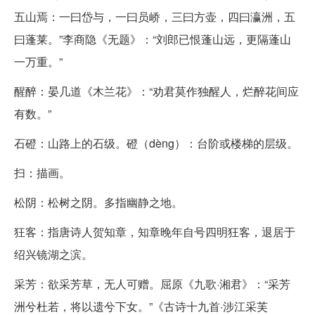
五山焉：一曰岱与，一曰员峤，三曰方壶，四曰瀛洲，五
曰蓬莱。”李商隐《无题》：“刘郎已恨蓬山远，更隔蓬山
一万重。”
醒醉：晏几道《木兰花》：“劝君莫作独醒人，烂醉花间应
有数。”
石磴：山路上的石级。磴（dèng）：台阶或楼梯的层级。
扫：描画。
松阴：松树之阴。多指幽静之地。
狂客：指唐诗人贺知章，知章晚年自号四明狂客，退居于
绍兴镜湖之滨。
采芳：欲采芳草，无人可赠。屈原《九歌·湘君》：“采芳
洲兮杜若，将以遗兮下女。”《古诗十九首·涉江采芙