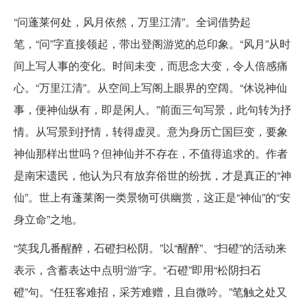
“问蓬莱何处，风月依然，万里江清”。全词借势起
笔，“问”字直接领起，带出登阁游览的总印象。“风月”从时
间上写人事的变化。时间未变，而思念大变，令人倍感痛
心。“万里江清”。从空间上写阁上眼界的空阔。“休说神仙
事，便神仙纵有，即是闲人。”前面三句写景，此句转为抒
情。从写景到抒情，转得虚灵。意为身历亡国巨变，要象
神仙那样出世吗？但神仙并不存在，不值得追求的。作者
是南宋遗民，他认为只有放弃俗世的纷扰，才是真正的“神
仙”。世上有蓬莱阁一类景物可供幽赏，这正是“神仙”的“安
身立命”之地。
“笑我几番醒醉，石磴扫松阴。”以“醒醉”、“扫磴”的活动来
表示，含蓄表达中点明“游”字。“石磴”即用“松阴扫石
磴”句。“任狂客难招，采芳难赠，且自微吟。”笔触之处又