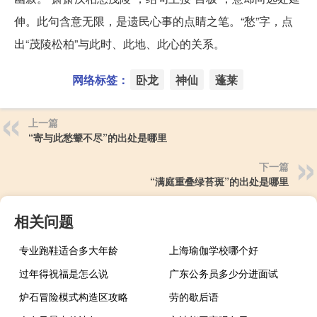
伸。此句含意无限，是遗民心事的点睛之笔。“愁”字，点
出“茂陵松柏”与此时、此地、此心的关系。
网络标签：
卧龙
神仙
蓬莱
上一篇
“寄与此愁颦不尽”的出处是哪里
下一篇
“满庭重叠绿苔斑”的出处是哪里
相关问题
专业跑鞋适合多大年龄
上海瑜伽学校哪个好
过年得祝福是怎么说
广东公务员多少分进面试
炉石冒险模式构造区攻略
劳的歇后语