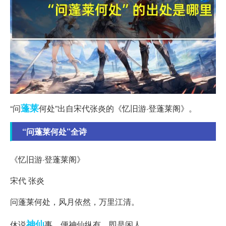
蓬莱
“问
何处”出自宋代张炎的《忆旧游·登蓬莱阁》。
“问蓬莱何处”全诗
《忆旧游·登蓬莱阁》
宋代 张炎
问蓬莱何处，风月依然，万里江清。
神仙
休说
事，便神仙纵有，即是闲人。