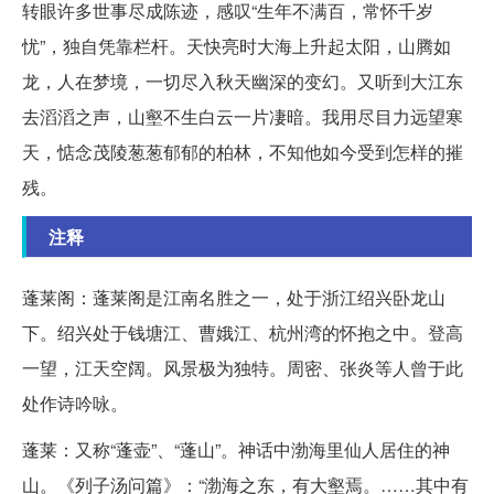
转眼许多世事尽成陈迹，感叹“生年不满百，常怀千岁
忧”，独自凭靠栏杆。天快亮时大海上升起太阳，山腾如
龙，人在梦境，一切尽入秋天幽深的变幻。又听到大江东
去滔滔之声，山壑不生白云一片凄暗。我用尽目力远望寒
天，惦念茂陵葱葱郁郁的柏林，不知他如今受到怎样的摧
残。
注释
蓬莱阁：蓬莱阁是江南名胜之一，处于浙江绍兴卧龙山
下。绍兴处于钱塘江、曹娥江、杭州湾的怀抱之中。登高
一望，江天空阔。风景极为独特。周密、张炎等人曾于此
处作诗吟咏。
蓬莱：又称“蓬壶”、“蓬山”。神话中渤海里仙人居住的神
山。《列子汤问篇》：“渤海之东，有大壑焉。……其中有