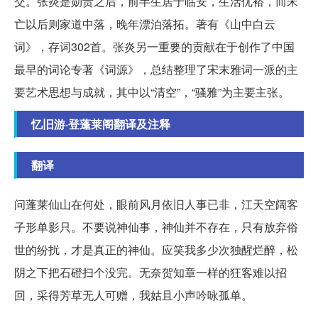
交。张炎是勋贵之后，前半生居于临安，生活优裕，而宋
亡以后则家道中落，晚年漂泊落拓。著有《山中白云
词》，存词302首。张炎另一重要的贡献在于创作了中国
最早的词论专著《词源》，总结整理了宋末雅词一派的主
要艺术思想与成就，其中以“清空”，“骚雅”为主要主张。
忆旧游·登蓬莱阁翻译及注释
翻译
问蓬莱仙山在何处，眼前风月依旧人事已非，江天空阔客
子形单影只。不要说神仙事，神仙并不存在，只有放弃俗
世的纷扰，才是真正的神仙。应笑我多少次独醒烂醉，松
阴之下把石磴扫个没完。无奈贺知章一样的狂客难以招
回，采得芳草无人可赠，我姑且小声吟咏孤单。