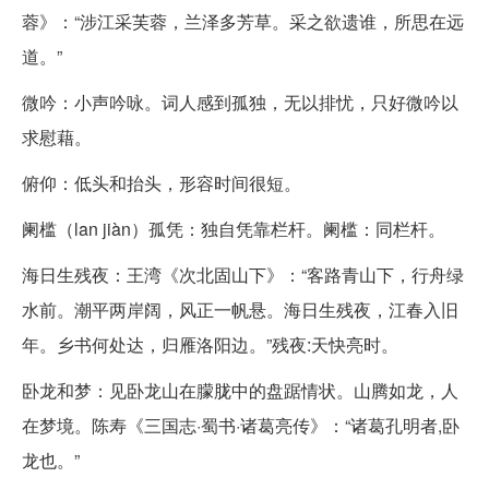
蓉》：“涉江采芙蓉，兰泽多芳草。采之欲遗谁，所思在远
道。”
微吟：小声吟咏。词人感到孤独，无以排忧，只好微吟以
求慰藉。
俯仰：低头和抬头，形容时间很短。
阑槛（lan jiàn）孤凭：独自凭靠栏杆。阑槛：同栏杆。
海日生残夜：王湾《次北固山下》：“客路青山下，行舟绿
水前。潮平两岸阔，风正一帆悬。海日生残夜，江春入旧
年。乡书何处达，归雁洛阳边。”残夜:天快亮时。
卧龙和梦：见卧龙山在朦胧中的盘踞情状。山腾如龙，人
在梦境。陈寿《三国志·蜀书·诸葛亮传》：“诸葛孔明者,卧
龙也。”