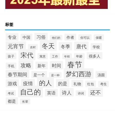
标签
习俗
专业
中国
作者
你可以
保暖
他们的
冬天
元宵节
唐代
冬季
学校
农村
宋代
很多人
孩子
寓意
工作
年龄
年初
春节
攻略
时间
新年
手机
梦幻西游
春节期间
是一个
汤圆
是一种
的人
疫情
的是
游戏
礼物
红包
考生
自己的
还不
诗人
英语
考试
诗词
都是
长辈