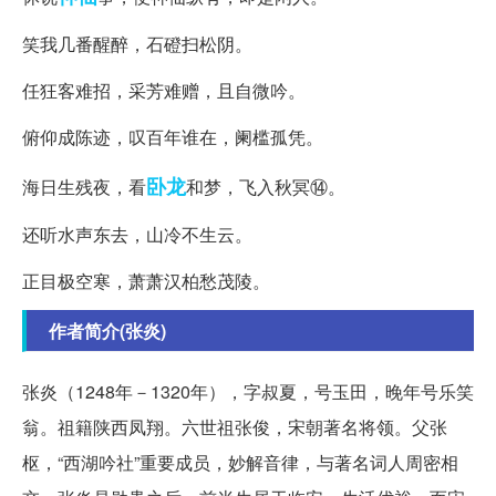
笑我几番醒醉，石磴扫松阴。
任狂客难招，采芳难赠，且自微吟。
俯仰成陈迹，叹百年谁在，阑槛孤凭。
卧龙
海日生残夜，看
和梦，飞入秋冥⑭。
还听水声东去，山冷不生云。
正目极空寒，萧萧汉柏愁茂陵。
作者简介(张炎)
张炎（1248年－1320年），字叔夏，号玉田，晚年号乐笑
翁。祖籍陕西凤翔。六世祖张俊，宋朝著名将领。父张
枢，“西湖吟社”重要成员，妙解音律，与著名词人周密相