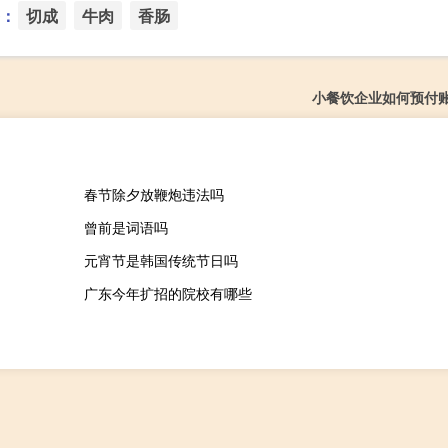
：
切成
牛肉
香肠
小餐饮企业如何预付
春节除夕放鞭炮违法吗
曾前是词语吗
元宵节是韩国传统节日吗
广东今年扩招的院校有哪些