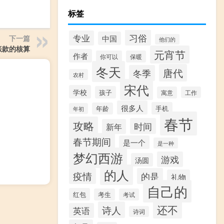
标签
习俗
专业
下一篇
中国
他们的
账款的核算
元宵节
作者
你可以
保暖
冬天
唐代
冬季
农村
宋代
学校
孩子
寓意
工作
很多人
手机
年龄
年初
春节
攻略
时间
新年
春节期间
是一个
是一种
梦幻西游
游戏
汤圆
的人
疫情
的是
礼物
自己的
红包
考生
考试
还不
诗人
英语
诗词