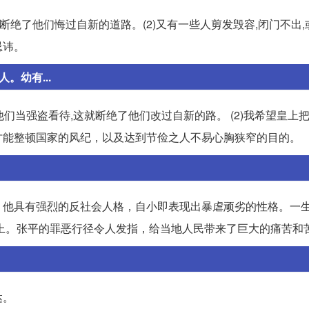
是断绝了他们悔过自新的道路。(2)又有一些人剪发毁容,闭门不出
忌讳。
幼有...
,还把他们当强盗看待,这就断绝了他们改过自新的路。 (2)我希望皇上
才能整顿国家的风纪，以及达到节俭之人不易心胸狭窄的目的。
。他具有强烈的反社会人格，自小即表现出暴虐顽劣的性格。一
以上。张平的罪恶行径令人发指，给当地人民带来了巨大的痛苦和
达。