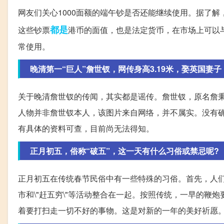
网友们关心1000面额的端午钞是否还能继续使用。据了
都是
这些钞票
港币的面值，也是法定货币，在市场上可以与
常使用。
晚清第一“巨人”詹世钗，网传身高3.19米，娶英国妻
关于晚清詹世钗的传闻，其实都是谣传。詹世钗，原名詹秉文
人物并非詹世钗本人，该图片来自网络，并不属实。没有
有具体的资料可查，目前尚无法得知。
正月初五，俗称“破五”，这一天有什么习俗或禁忌呢?
正月初五在传统春节民俗中有一些特殊的习俗。首先，人
市和\"赶五穷\"等活动整合在一起。按照传统，一早的
着要打扫走一切不好的事物。这是对新的一年的美好祈愿