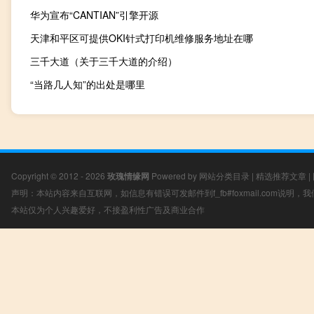
华为宣布“CANTIAN”引擎开源
天津和平区可提供OKI针式打印机维修服务地址在哪
三千大道（关于三千大道的介绍）
“当路几人知”的出处是哪里
Copyright © 2012 - 2026
玫瑰情缘网
Powered by
网站分类目录
|
精选推荐文章
|
声明：本站内容来自互联网，如信息有错误可发邮件到f_fb#foxmail.com说明
本站仅为个人兴趣爱好，不接盈利性广告及商业合作