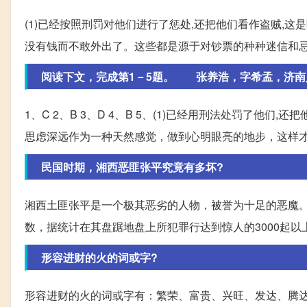
(1)已经按照刑罚对他们进行了惩处,还把他们看作盗贼,这
没有钱而不敢外出了。这些都是源于对钞票的种种迷信和
阅读下文，完成第1－5题。 张养浩，字希孟，济南人。
1、C 2、B 3、D 4、B 5、(1)已经用刑法处罚了他们
思虑深远作为一种天然感觉，做到心明眼亮的地步，这样
民国时期，湘西恶匪张平究竟有多坏?
湘西土匪张平是一个极其恶劣的人物，被誉为十足的恶魔
数，据统计在其盘踞地盘上所犯罪行达到惊人的3000起
形容进财的火的词或字?
形容进财的火的词或字有：繁荣、富贵、兴旺、发达、腾