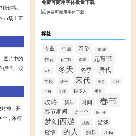
免费可商用字体批量下载
中秋钞等。
在市场上正
标签
习俗
专业
中国
他们的
元宵节
村。图片中的
作者
你可以
保暖
冬天
的后代，没
唐代
冬季
农村
宋代
学校
孩子
寓意
工作
很多人
手机
年龄
年初
春节
攻略
时间
新年
迎财神、开
春节期间
是一个
是一种
灰尘，象征
梦幻西游
游戏
汤圆
的人
疫情
的是
礼物