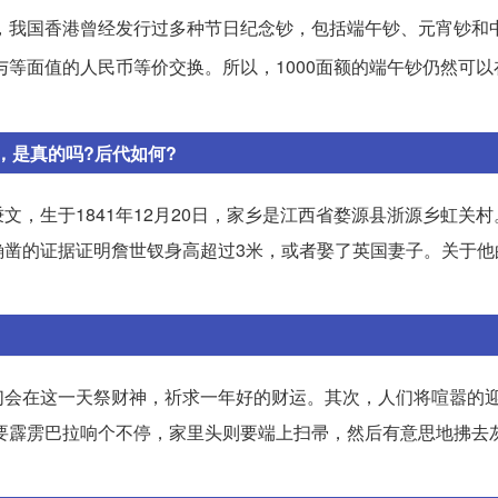
解，我国香港曾经发行过多种节日纪念钞，包括端午钞、元宵钞和
等面值的人民币等价交换。所以，1000面额的端午钞仍然可以
子，是真的吗?后代如何?
，生于1841年12月20日，家乡是江西省婺源县浙源乡虹关
确凿的证据证明詹世钗身高超过3米，或者娶了英国妻子。关于他
们会在这一天祭财神，祈求一年好的财运。其次，人们将喧嚣的
鞭炮要霹雳巴拉响个不停，家里头则要端上扫帚，然后有意思地拂去
。