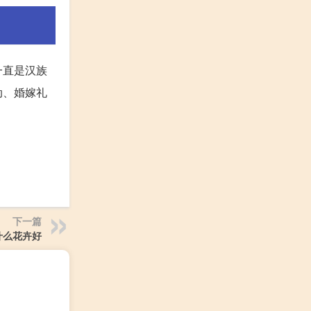
一直是汉族
动、婚嫁礼
下一篇
什么花卉好