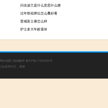
闪击波兰是什么意思什么梗
过年祭祖牌位怎么叠好看
晋城富士康怎么样
护士多大年龄退休
网站地图
|
疑难解答
鲁ICP备11000450号
，我们会及时纠正，谢谢