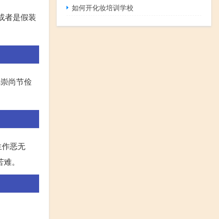
如何开化妆培训学校
,或者是假装
把崇尚节俭
生作恶无
苦难。