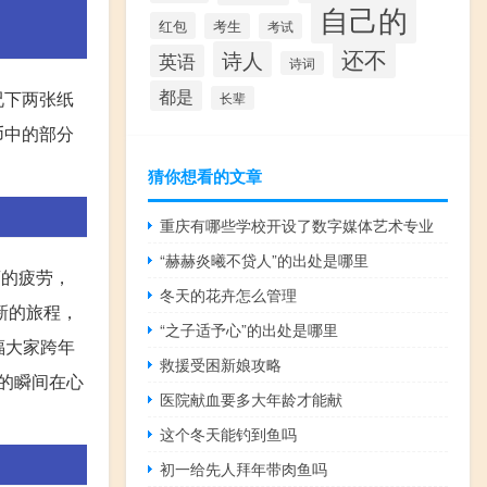
自己的
红包
考生
考试
还不
诗人
英语
诗词
都是
况下两张纸
长辈
币中的部分
猜你想看的文章
重庆有哪些学校开设了数字媒体艺术专业
“赫赫炎曦不贷人”的出处是哪里
荡的疲劳，
冬天的花卉怎么管理
新的旅程，
“之子适予心”的出处是哪里
福大家跨年
救援受困新娘攻略
的瞬间在心
医院献血要多大年龄才能献
这个冬天能钓到鱼吗
初一给先人拜年带肉鱼吗