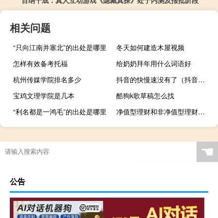
百纳千成：真人互动游戏《隐藏真探》处于内测及报批阶段
相关问题
“只向江南并塞北”的出处是哪里
冬天如何建造木屋视频
怎样有效备考托福
给奶奶拜年用什么词语好
杭州传媒学院排名多少
抖音的快慢速没有了（抖音手速太快点不了赞）
宝鸡文理学院是几本
酷狗k歌草稿怎么找
“利名都是一鸿毛”的出处是哪里
净值型理财和非净值型理财的区别
☚
公告