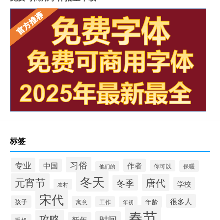
标签
习俗
专业
中国
作者
你可以
保暖
他们的
冬天
元宵节
唐代
冬季
学校
农村
宋代
很多人
孩子
寓意
工作
年龄
年初
春节
攻略
时间
新年