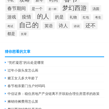
手机
梦幻西游
春节期间
是一个
汤圆
是一种
的人
疫情
的是
游戏
礼物
红包
考生
自己的
还不
诗人
英语
考试
诗词
都是
长辈
猜你想看的文章
“凭栏凝思”的出处是哪里
过年小孩头发怎么画
赌王女儿多大年龄了
春节相亲要门当户对吗吗
中信证券：稳住房地产产业链离不开鼓励合理住房需求的政策
摊销待摊费用怎么算