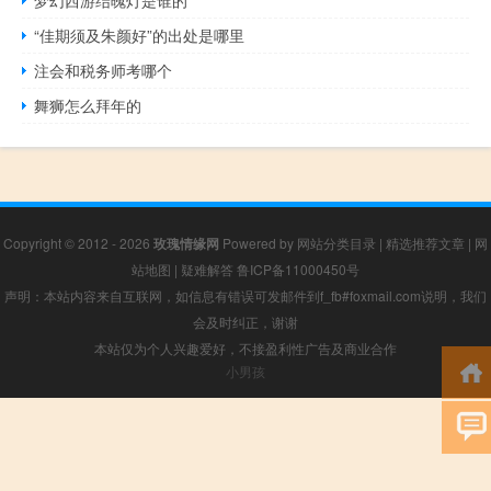
梦幻西游结魄灯是谁的
“佳期须及朱颜好”的出处是哪里
注会和税务师考哪个
舞狮怎么拜年的
Copyright © 2012 - 2026
玫瑰情缘网
Powered by
网站分类目录
|
精选推荐文章
|
网
站地图
|
疑难解答
鲁ICP备11000450号
声明：本站内容来自互联网，如信息有错误可发邮件到f_fb#foxmail.com说明，我们
会及时纠正，谢谢
本站仅为个人兴趣爱好，不接盈利性广告及商业合作
小男孩