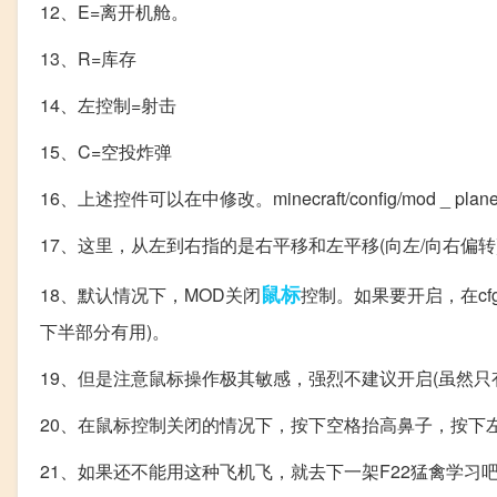
12、E=离开机舱。
13、R=库存
14、左控制=射击
15、C=空投炸弹
16、上述控件可以在中修改。minecraft/config/mod _ plane
17、这里，从左到右指的是右平移和左平移(向左/向右偏
鼠标
18、默认情况下，MOD关闭
控制。如果要开启，在cf
下半部分有用)。
19、但是注意鼠标操作极其敏感，强烈不建议开启(虽然只
20、在鼠标控制关闭的情况下，按下空格抬高鼻子，按下
21、如果还不能用这种飞机飞，就去下一架F22猛禽学习