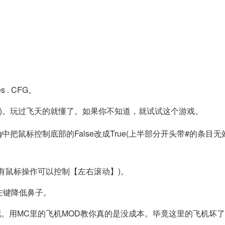
s . CFG。
转)。玩过飞天的就懂了。如果你不知道，就试试这个游戏。
g中把鼠标控制底部的False改成True(上半部分开头带#的条目
有鼠标操作可以控制【左右滚动】)。
左键降低鼻子。
吧。用MC里的飞机MOD教你真的是没成本。毕竟这里的飞机坏