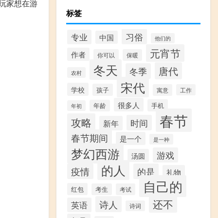
玩家想在游
标签
习俗
专业
中国
他们的
元宵节
作者
你可以
保暖
冬天
唐代
冬季
农村
宋代
学校
孩子
寓意
工作
很多人
手机
年龄
年初
春节
攻略
时间
新年
春节期间
是一个
是一种
梦幻西游
游戏
汤圆
的人
疫情
的是
礼物
自己的
红包
考生
考试
还不
诗人
英语
诗词