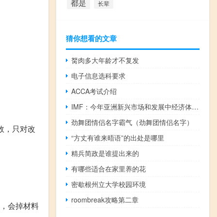
都是
长辈
猜你想看的文章
胬肉多大年龄才不复发
电子信息选科要求
ACCA考试介绍
IMF：今年亚洲新兴市场和发展中经济体经济增速有望升至5.2%
劲舞团情侣名字霸气（劲舞团情侣名字）
无效，只对改
“方丈有谁来晤语”的出处是哪里
精兵简政是谁提出来的
有哪些适合在家里养的花
密歇根州立大学校园环境
roombreak攻略第二章
了，会掉材料