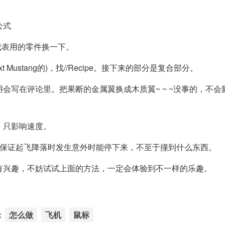
公式
成表用的零件换一下。
.txt Mustang的)，找//Recipe。接下来的部分是复合部分。
会写在评论里。把果断的金属翼换成木质翼~ ~ ~没事的，不会
，只影响速度。
区，保证起飞降落时发生意外时能停下来，不至于撞到什么东西。
有兴趣，不妨试试上面的方法，一定会体验到不一样的乐趣。
：
怎么做
飞机
鼠标