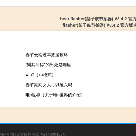
beat flasher(架子鼓节拍器) V3.4.2 官
flasher(架子鼓节拍器) V3.4.2 官
春节云南过年旅游攻略
“鬻其所得”的出处是哪里
win7（xp模式）
春节期间女人可以磕头吗
唯c世界（关于唯c世界的介绍）
网站地图
|
疑难解答
鲁ICP备11000450号