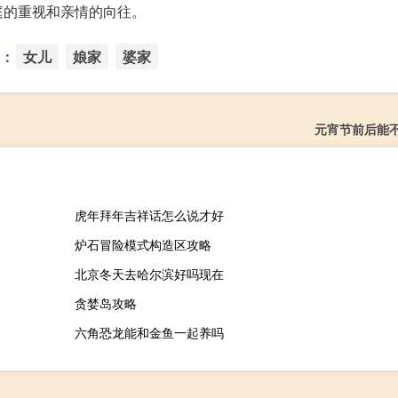
庭的重视和亲情的向往。
：
女儿
娘家
婆家
元宵节前后能
虎年拜年吉祥话怎么说才好
炉石冒险模式构造区攻略
北京冬天去哈尔滨好吗现在
贪婪岛攻略
六角恐龙能和金鱼一起养吗