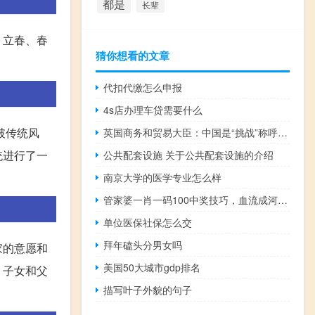
都是
长辈
、立春、春
猜你想看的文章
代扣代缴怎么申报
4s店办理车贷需要什么
破传统风
英国商务和贸易大臣：中国是“挑战”称呼中国为“敌人”是错误的
统进行了一
公共配套设施 关于公共配套设施的介绍
南京大学的医学专业怎么样
管家婆一肖一码100中奖技巧，血流成河精选答案落实_XX2.128
单位医保社保怎么交
拜年磕头分男女吗
家的意愿和
美国50大城市gdp排名
，子女和父
描写叶子外貌的句子