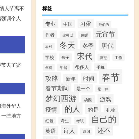
像情人节离不
标签
越强调个人
习俗
专业
中国
他们的
元宵节
作者
你可以
保暖
冬天
唐代
冬季
农村
宋代
学校
孩子
寓意
工作
春节去了婆
很多人
手机
年龄
年初
春节
攻略
时间
新年
春节期间
是一个
是一种
梦幻西游
游戏
汤圆
和海外华人
的人
疫情
的是
礼物
，一些地方
自己的
红包
考生
考试
还不
诗人
英语
诗词