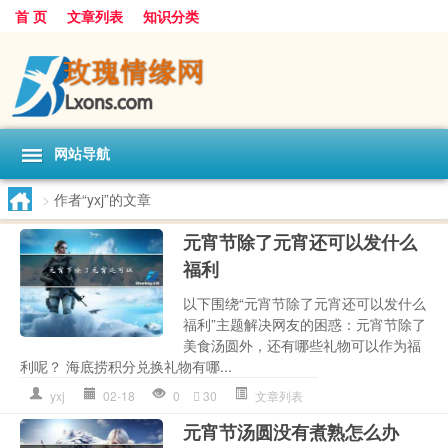
首 页
文章列表
知识分类
网站导航
>
作者“yxj”的文章
元宵节除了元宵还可以发什么
福利
以下围绕“元宵节除了元宵还可以发什么
福利”主题解决网友的困惑：元宵节除了
美食汤圆外，还有哪些礼物可以作为福
利呢？ 海底捞积分兑换礼物有哪...
yxj
02-18
0
30
文章列表
元宵节汤圆没有煮熟怎么办