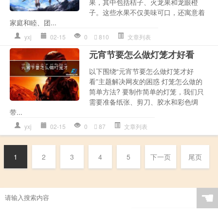
果，其中包括桔子、火龙果和龙眼橙
子。这些水果不仅美味可口，还寓意着
家庭和睦、团...
yxj
02-15
0
810
文章列表
元宵节要怎么做灯笼才好看
以下围绕“元宵节要怎么做灯笼才好
看”主题解决网友的困惑 灯笼怎么做的
简单方法? 要制作简单的灯笼，我们只
需要准备纸张、剪刀、胶水和彩色绸
带...
yxj
02-15
0
87
文章列表
1
2
3
4
5
下一页
尾页
☚