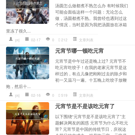
汤圆怎么做都煮不熟怎么办 有时候我们
可能会面临这样一个问题：无论怎么
做，汤圆都煮不熟。我曾经也遇到过这
个情况，当时是因为我把汤圆放在冰箱
里冻了很久...
yxj
02-17
0
212
文章列表
元宵节哪一顿吃元宵
元宵节是中午过还是晚上过? 元宵节不
吃元宵吃饺子！在我的老家元宵节是这
样过的，有点儿像把刚刚过去的除夕和
初一又温习一遍。十五晚上吃饺子放鞭
炮，然后十...
yxj
02-16
0
519
文章列表
元宵节是不是该吃元宵了
以下围绕“元宵节是不是该吃元宵了”主
题解决网友的困惑 元宵节为什么不吃元
宵? 元宵节是中国的传统节日，庆祝这