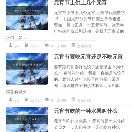
元宵节上供上几个元宵
元宵节上供上几个元宵 元宵节代表数字
15。中国大部分的节日都是单单相逢，
譬如一月（正月）十五元宵节。这天举
行特殊的仪式和活动，是我国元宵节的
习俗，如...
yxj
02-15
0
398
文章列表
元宵节要吃元宵还是不吃元宵
春节期间你选择吃饺子还是汤圆？为什
么？ 春节的时候，我家一直都是吃饺子
的。北方人过年吃饺子的习俗非常普
遍，原因是饺子的形状和金元宝相似，
寓意着财源...
yxj
02-15
0
709
文章列表
元宵节吃的一种水果叫什么
元宵节吃什么水果？ 元宵节是华人传统
节日之一，人们在这一天会吃各种水