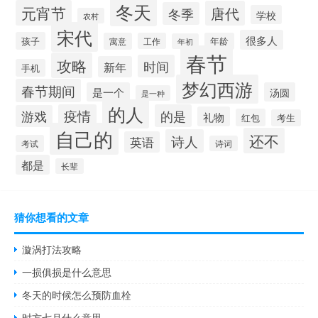
冬天
元宵节
唐代
冬季
学校
农村
宋代
很多人
孩子
寓意
工作
年龄
年初
春节
攻略
时间
新年
手机
梦幻西游
春节期间
是一个
汤圆
是一种
的人
疫情
的是
游戏
礼物
红包
考生
自己的
还不
诗人
英语
考试
诗词
都是
长辈
猜你想看的文章
漩涡打法攻略
一损俱损是什么意思
冬天的时候怎么预防血栓
时方七月什么意思