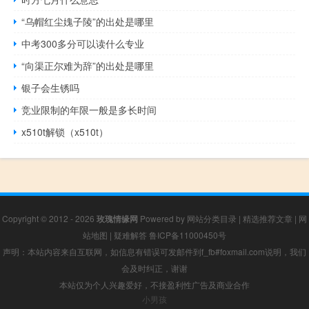
“乌帽红尘媿子陵”的出处是哪里
中考300多分可以读什么专业
“向渠正尔难为辞”的出处是哪里
银子会生锈吗
竞业限制的年限一般是多长时间
x510t解锁（x510t）
Copyright © 2012 - 2026
玫瑰情缘网
Powered by
网站分类目录
|
精选推荐文章
|
网
站地图
|
疑难解答
鲁ICP备11000450号
声明：本站内容来自互联网，如信息有错误可发邮件到f_fb#foxmail.com说明，我们
会及时纠正，谢谢
本站仅为个人兴趣爱好，不接盈利性广告及商业合作
小男孩