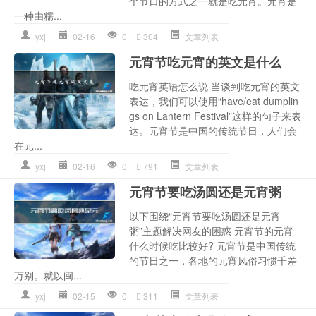
个节日的方式之一就是吃元宵。元宵是
一种由糯...
yxj
02-16
0
304
文章列表
元宵节吃元宵的英文是什么
吃元宵英语怎么说 当谈到吃元宵的英文
表达，我们可以使用“have/eat dumplin
gs on Lantern Festival”这样的句子来表
达。元宵节是中国的传统节日，人们会
在元...
yxj
02-16
0
791
文章列表
元宵节要吃汤圆还是元宵粥
以下围绕“元宵节要吃汤圆还是元宵
粥”主题解决网友的困惑 元宵节的元宵
什么时候吃比较好? 元宵节是中国传统
的节日之一，各地的元宵风俗习惯千差
万别。就以闽...
yxj
02-15
0
311
文章列表