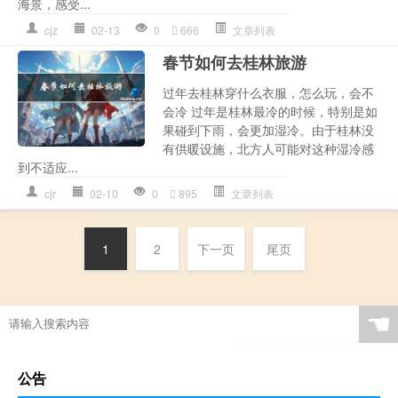
海景，感受...
cjz
02-13
0
666
文章列表
春节如何去桂林旅游
过年去桂林穿什么衣服，怎么玩，会不
会冷 过年是桂林最冷的时候，特别是如
果碰到下雨，会更加湿冷。由于桂林没
有供暖设施，北方人可能对这种湿冷感
到不适应...
cjr
02-10
0
895
文章列表
1
2
下一页
尾页
☚
公告