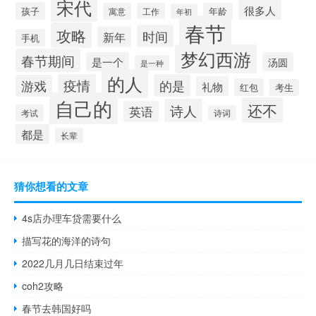
宋代
很多人
孩子
寓意
工作
年龄
年初
春节
攻略
时间
新年
手机
梦幻西游
春节期间
是一个
汤圆
是一种
的人
疫情
的是
游戏
礼物
红包
考生
自己的
还不
诗人
英语
考试
诗词
都是
长辈
猜你想看的文章
4s店办理车贷需要什么
描写花的海洋的诗句
2022几月几日结束过年
coh2攻略
春节去韩国好吗