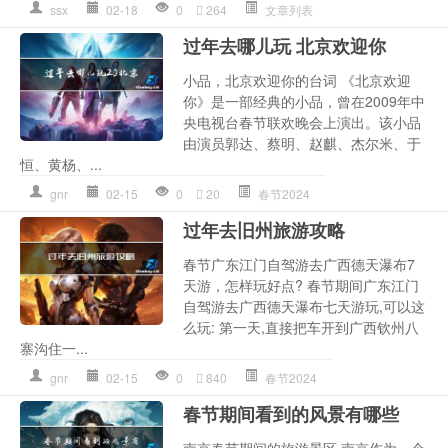
ssx
02-18
0
264
文章列表
过年去哪儿玩 北京欢迎你
小品，北京欢迎你的台词 《北京欢迎
你》是一部经典的小品，曾在2009年中
央电视台春节联欢晚会上演出。该小品
由演员郭达、蔡明、赵麒、杰尔米、于
恒、黄杨、...
gnr
02-15
0
20
春节2024
过年去旧州旅游攻略
春节广东江门自驾游去广西德天瀑布7
天游，怎样玩好点? 春节期间广东江门
自驾游去广西德天瀑布七天游玩,可以这
么玩: 第一天,直接把车开到广西钦州八
寨沟住一...
gnr
02-15
0
840
春节2024
春节期间看到的风景有哪些