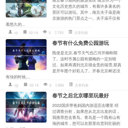
南京春节期间的旅游景区 南京作为一个
文化历史悠久的城市，有着许多著名的
景区可以游玩。其中，南京夫子庙是南
京旅游的热门景点之一。夫子庙不仅有
着悠久的...
cjr
02-14
0
753
文章列表
春节有什么免费公园游玩
既使是北京,春节天气也己河开柳刚萌
了。这时市属公园有腊梅的一定别错
过。如果再遇到北京很金贵的瑞雪,那真
是开年图个好彩儿了。开春北京树还没
有绿的时候,...
cjy
02-13
0
866
文章列表
春节之后北京哪里玩最好
2022国庆带爸妈国内游适🈴️去哪里 经
过调查分析，如果您从北京出发的话，
我推荐您去青岛。青岛是一个既有山有
海的城市，您可以在那里欣赏到壮丽的