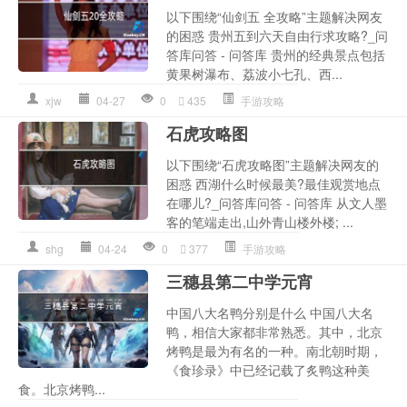
以下围绕“仙剑五 全攻略”主题解决网友
的困惑 贵州五到六天自由行求攻略?_问
答库问答 - 问答库 贵州的经典景点包括
黄果树瀑布、荔波小七孔、西...
xjw
04-27
0
435
手游攻略
石虎攻略图
以下围绕“石虎攻略图”主题解决网友的
困惑 西湖什么时候最美?最佳观赏地点
在哪儿?_问答库问答 - 问答库 从文人墨
客的笔端走出,山外青山楼外楼; ...
shg
04-24
0
377
手游攻略
三穗县第二中学元宵
中国八大名鸭分别是什么 中国八大名
鸭，相信大家都非常熟悉。其中，北京
烤鸭是最为有名的一种。南北朝时期，
《食珍录》中已经记载了炙鸭这种美
食。北京烤鸭...