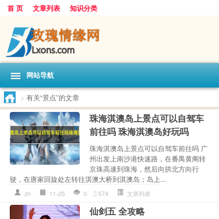
首 页
文章列表
知识分类
网站导航
>
有关“景点”的文章
珠海淇澳岛上景点可以自驾车
前往吗 珠海淇澳岛好玩吗
珠海淇澳岛上景点可以自驾车前往吗 广
州出发上南沙港快速路，在番禺黄阁转
京珠高速到珠海，然后向拱北方向行
驶，在唐家回旋处左转往淇澳大桥到淇澳岛；岛上...
zh
11-25
0
574
文章列表
仙剑五 全攻略