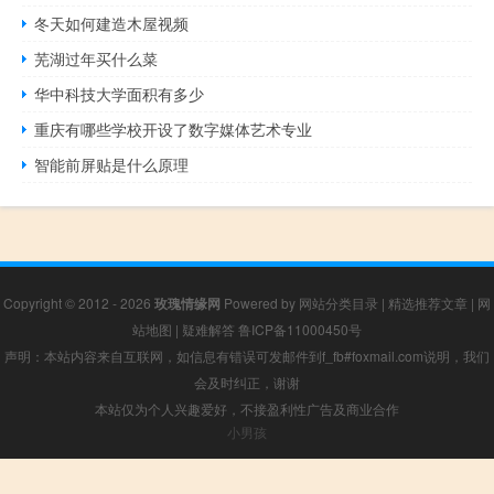
冬天如何建造木屋视频
芜湖过年买什么菜
华中科技大学面积有多少
重庆有哪些学校开设了数字媒体艺术专业
智能前屏贴是什么原理
Copyright © 2012 - 2026
玫瑰情缘网
Powered by
网站分类目录
|
精选推荐文章
|
网
站地图
|
疑难解答
鲁ICP备11000450号
声明：本站内容来自互联网，如信息有错误可发邮件到f_fb#foxmail.com说明，我们
会及时纠正，谢谢
本站仅为个人兴趣爱好，不接盈利性广告及商业合作
小男孩