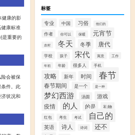
标签
体健康的影
习俗
专业
中国
他们的
高健康标准
元宵节
作者
你可以
保暖
别是重要的
冬天
唐代
冬季
农村
宋代
学校
孩子
寓意
工作
很多人
手机
年龄
年初
春节
攻略
时间
新年
风险会被保
春节期间
是一个
保条件。此
是一种
梦幻西游
游戏
经济状况和
汤圆
的人
疫情
的是
礼物
自己的
红包
考生
考试
还不
诗人
英语
诗词