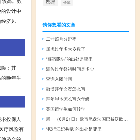
对较高。数
都是
长辈
险的设计中
的经济风
猜你想看的文章
二寸照片分辨率
属虎过年多大岁数了
“暮宿陇头”的出处是哪里
保障；其
满族过年祭祖时间是多少
己的晚年生
查询入团时间
微博拜年文案怎么写
拜年脚本怎么写六年级
英国留学生如何转学
要求投保人
周一（8月21日）欧市尾盘法国巴黎泛欧交易所（EuroNext）“制粉小麦”期货跌1.34%报239.50欧元/吨油菜籽期货跌1.05%报469.50欧元/吨
和医疗风险有
“拟把江妃共赋”的出处是哪里
其他适合的