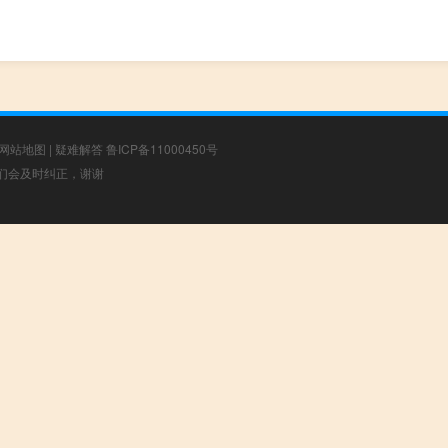
网站地图
|
疑难解答
鲁ICP备11000450号
，我们会及时纠正，谢谢