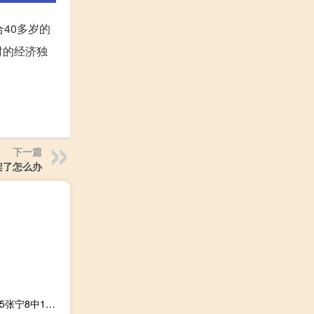
40多岁的
时的经济独
下一篇
架了怎么办
东阳光2-0山西晋级八强将战广东 胡金秋24+10孙铭徽19+15张宁8中1广厦2-0山西晋级