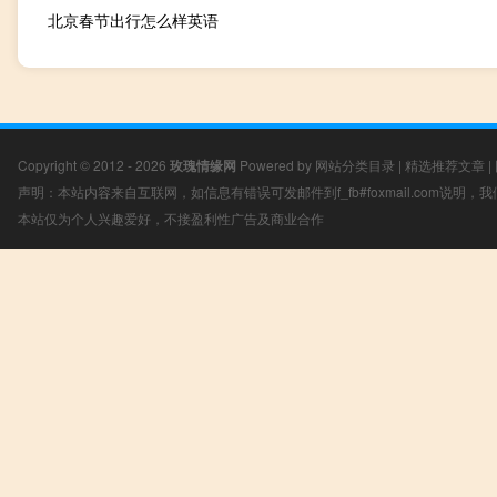
北京春节出行怎么样英语
Copyright © 2012 - 2026
玫瑰情缘网
Powered by
网站分类目录
|
精选推荐文章
|
声明：本站内容来自互联网，如信息有错误可发邮件到f_fb#foxmail.com说明
本站仅为个人兴趣爱好，不接盈利性广告及商业合作