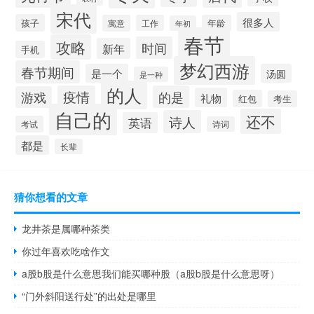
宋代
很多人
孩子
寓意
工作
年龄
年初
春节
攻略
时间
新年
手机
梦幻西游
春节期间
是一个
汤圆
是一种
的人
疫情
的是
游戏
礼物
红包
考生
自己的
还不
诗人
英语
考试
诗词
都是
长辈
猜你想看的文章
龙井茶是属哪种茶类
你过年喜欢吃啥作文
a股b股是什么意思我们能买哪种股（a股b股是什么意思呀）
“门外斜阳送行处”的出处是哪里