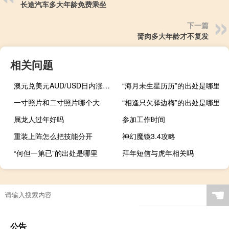
长途汽车多大年龄免费乘坐
下一篇
胬肉多大年龄才不复发
相关问题
澳元兑美元AUD/USD日内涨幅达0.50%现报0.6474
“海月未生星历历”的出处是哪里
一寸照片和二寸照片哪个大
“相逢只欠驿边梅”的出处是哪里
属龙人过年好吗
参加工作时间
重装上阵怎么把技能分开
神幻魔镜3.4攻略
“何但一第已”的出处是哪里
拜年短信与虎年相关吗
☚
公告