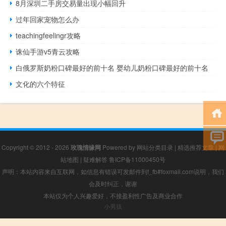
8月深圳二手房交易量出现小幅回升
过年回家宠物怎么办
teachingfeelingr攻略
诛仙手游v5青云攻略
白俄罗斯奶粉口碑最好的前十名 婴幼儿奶粉口碑最好的前十名
文化的六个特征
Copyright © 2012 - 2026
玫瑰情缘网
Powered by
网站分类目录
|
精选推荐文章
|
网
站地图
|
疑难解答
鲁ICP备11000450号
声明：本站内容来自互联网，如信息有错误可发邮件到f_fb#foxmail.com说明，我们
会及时纠正，谢谢
本站仅为个人兴趣爱好，不接盈利性广告及商业合作
小男孩