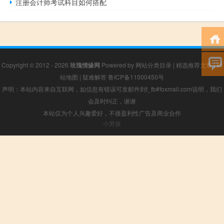
注册会计师考试科目如何搭配
Copyright © 2012 - 2026
玫瑰情缘网
Powered by
网站分类目录
|
精选推荐文章
|
网
站地图
|
疑难解答
鲁ICP备11000450号
声明：本站内容来自互联网，如信息有错误可发邮件到f_fb#foxmail.com说明，我们
会及时纠正，谢谢
本站仅为个人兴趣爱好，不接盈利性广告及商业合作
小男孩