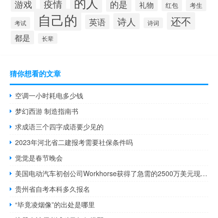
的人
疫情
的是
游戏
礼物
红包
考生
自己的
还不
诗人
英语
考试
诗词
都是
长辈
猜你想看的文章
空调一小时耗电多少钱
梦幻西游 制造指南书
求成语三个四字成语要少见的
2023年河北省二建报考需要社保条件吗
觉觉是春节晚会
美国电动汽车初创公司Workhorse获得了急需的2500万美元现金注入
贵州省自考本科多久报名
“毕竟凌烟像”的出处是哪里