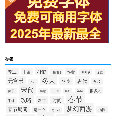
标签
习俗
专业
中国
作者
你可以
保暖
他们的
冬天
元宵节
唐代
冬季
学校
农村
宋代
很多人
孩子
寓意
工作
年龄
年初
春节
攻略
时间
新年
手机
梦幻西游
春节期间
是一个
汤圆
是一种