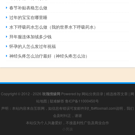
春节补贴表格怎么做
过年的宝宝在哪里睡
水下呼吸药水怎么做（我的世界水下呼吸药水）
拜年服连体加绒多少钱
怀孕的人怎么发过年祝福
神经头疼怎么治疗最好（神经头疼怎么治）
Copyright © 2012 - 2026
玫瑰情缘网
Powered by
网站分类目录
|
精选推荐文章
|
网
站地图
|
疑难解答
鲁ICP备11000450号
声明：本站内容来自互联网，如信息有错误可发邮件到f_fb#foxmail.com说明，我们
会及时纠正，谢谢
本站仅为个人兴趣爱好，不接盈利性广告及商业合作
小男孩