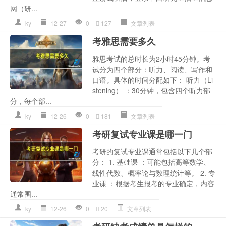
网（研...
ky
12-27
0
127
文章列表
考雅思需要多久
雅思考试的总时长为2小时45分钟。考
试分为四个部分：听力、阅读、写作和
口语。具体的时间分配如下： 听力（Li
stening） ：30分钟，包含四个听力部
分，每个部...
ky
12-26
0
181
文章列表
考研复试专业课是哪一门
考研的复试专业课通常包括以下几个部
分： 1. 基础课 ：可能包括高等数学、
线性代数、概率论与数理统计等。 2. 专
业课 ：根据考生报考的专业确定，内容
通常围...
ky
12-26
0
20
文章列表