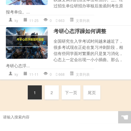
过招生单位研招办审核后发函到考生原
报考单位。...
ky
11-25
0
663
文章列表
考研心态浮躁如何调整
全国研究生入学考试时间越来越近了，
很多考试现在正处在复习冲刺阶段，相
信有些同学面对繁重的只是复习消化，
心态上一定会出现一小小插曲。那么，
考研心态浮...
ky
11-11
0
668
文章列表
1
2
下一页
尾页
☚