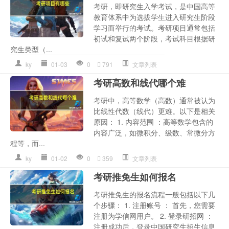
考研，即研究生入学考试，是中国高等
教育体系中为选拔学生进入研究生阶段
学习而举行的考试。考研项目通常包括
初试和复试两个阶段，考试科目根据研
究生类型（...
ky
01-03
0
791
文章列表
考研高数和线代哪个难
考研中，高等数学（高数）通常被认为
比线性代数（线代）更难。以下是相关
原因： 1. 内容范围 ：高等数学包含的
内容广泛，如微积分、级数、常微分方
程等，而...
ky
01-02
0
359
文章列表
考研推免生如何报名
考研推免生的报名流程一般包括以下几
个步骤： 1. 注册账号 ： 首先，您需要
注册为学信网用户。 2. 登录研招网 ：
注册成功后，登录中国研究生招生信息