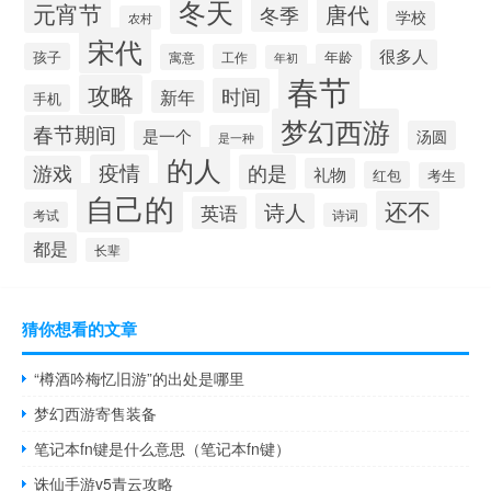
冬天
元宵节
唐代
冬季
学校
农村
宋代
很多人
孩子
寓意
工作
年龄
年初
春节
攻略
时间
新年
手机
梦幻西游
春节期间
是一个
汤圆
是一种
的人
疫情
的是
游戏
礼物
红包
考生
自己的
还不
诗人
英语
考试
诗词
都是
长辈
猜你想看的文章
“樽酒吟梅忆旧游”的出处是哪里
梦幻西游寄售装备
笔记本fn键是什么意思（笔记本fn键）
诛仙手游v5青云攻略