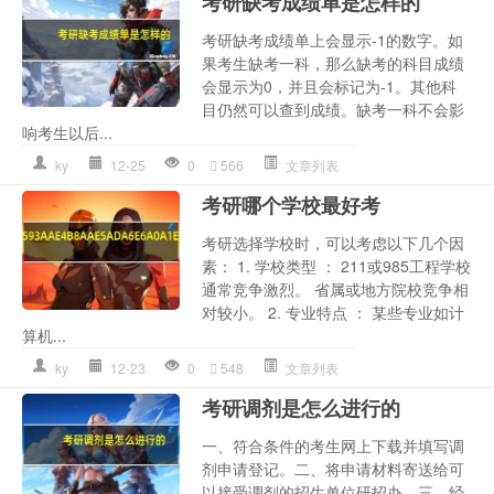
考研缺考成绩单是怎样的
考研缺考成绩单上会显示-1的数字。如
果考生缺考一科，那么缺考的科目成绩
会显示为0，并且会标记为-1。其他科
目仍然可以查到成绩。缺考一科不会影
响考生以后...
ky
12-25
0
566
文章列表
考研哪个学校最好考
考研选择学校时，可以考虑以下几个因
素： 1. 学校类型 ： 211或985工程学校
通常竞争激烈。 省属或地方院校竞争相
对较小。 2. 专业特点 ： 某些专业如计
算机...
ky
12-23
0
548
文章列表
考研调剂是怎么进行的
一、符合条件的考生网上下载并填写调
剂申请登记。二、将申请材料寄送给可
以接受调剂的招生单位研招办。三、经