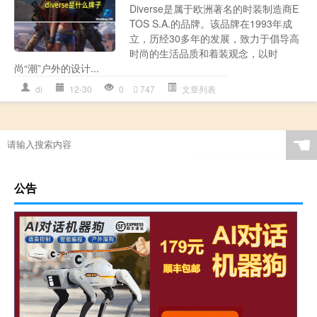
Diverse是属于欧洲著名的时装制造商E
TOS S.A.的品牌。该品牌在1993年成
立，历经30多年的发展，致力于倡导高
时尚的生活品质和着装观念，以时
尚“潮”户外的设计...
di
12-30
0
747
文章列表
☚
公告