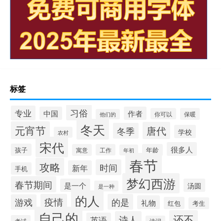
标签
习俗
专业
中国
作者
你可以
保暖
他们的
冬天
元宵节
唐代
冬季
学校
农村
宋代
很多人
孩子
寓意
工作
年龄
年初
春节
攻略
时间
新年
手机
梦幻西游
春节期间
是一个
汤圆
是一种
的人
疫情
的是
游戏
礼物
红包
考生
自己的
还不
诗人
英语