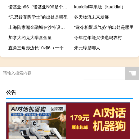
诺基亚n96（诺基亚N96是个怎样的机子）
kuaidial苹果版（kuaidial）
“只恐砖花陶学士”的出处是哪里
冬天物流未来发展
上海陆家嘴金融城在沙特设办事处
“遂令相聚成气势”的出处是哪里
加拿大约克大学含金量
今年过年能买快递吗农村
直角三角形边长10和6（一个直角三角形斜边长10一条直角边长6）
朱元璋是哪人
☚
公告