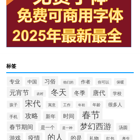
标签
习俗
专业
中国
作者
你可以
保暖
他们的
冬天
元宵节
唐代
冬季
学校
农村
宋代
很多人
孩子
寓意
工作
年龄
年初
春节
攻略
时间
新年
手机
梦幻西游
春节期间
是一个
汤圆
是一种
的人
疫情
的是
游戏
礼物
红包
考生