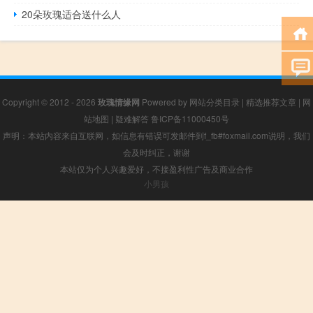
20朵玫瑰适合送什么人
Copyright © 2012 - 2026
玫瑰情缘网
Powered by
网站分类目录
|
精选推荐文章
|
网
站地图
|
疑难解答
鲁ICP备11000450号
声明：本站内容来自互联网，如信息有错误可发邮件到f_fb#foxmail.com说明，我们
会及时纠正，谢谢
本站仅为个人兴趣爱好，不接盈利性广告及商业合作
小男孩