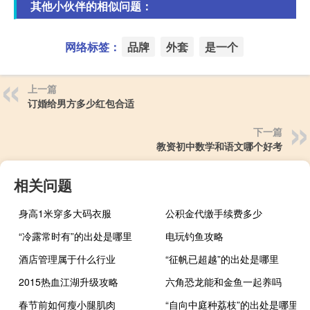
其他小伙伴的相似问题：
网络标签：
品牌
外套
是一个
上一篇
订婚给男方多少红包合适
下一篇
教资初中数学和语文哪个好考
相关问题
身高1米穿多大码衣服
公积金代缴手续费多少
“冷露常时有”的出处是哪里
电玩钓鱼攻略
酒店管理属于什么行业
“征帆已超越”的出处是哪里
2015热血江湖升级攻略
六角恐龙能和金鱼一起养吗
春节前如何瘦小腿肌肉
“自向中庭种荔枝”的出处是哪里