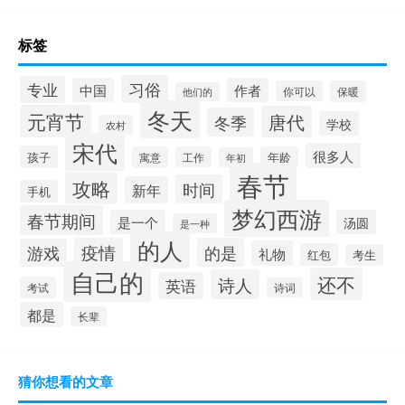
标签
习俗
专业
中国
作者
你可以
保暖
他们的
冬天
元宵节
唐代
冬季
学校
农村
宋代
很多人
孩子
寓意
工作
年龄
年初
春节
攻略
时间
新年
手机
梦幻西游
春节期间
是一个
汤圆
是一种
的人
疫情
的是
游戏
礼物
红包
考生
自己的
还不
诗人
英语
考试
诗词
都是
长辈
猜你想看的文章