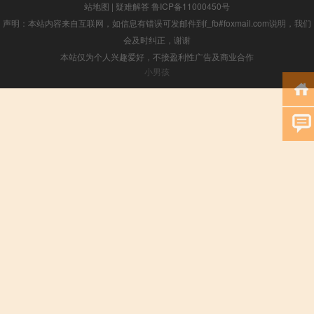
站地图
|
疑难解答
鲁ICP备11000450号
声明：本站内容来自互联网，如信息有错误可发邮件到f_fb#foxmail.com说明，我们
会及时纠正，谢谢
本站仅为个人兴趣爱好，不接盈利性广告及商业合作
小男孩