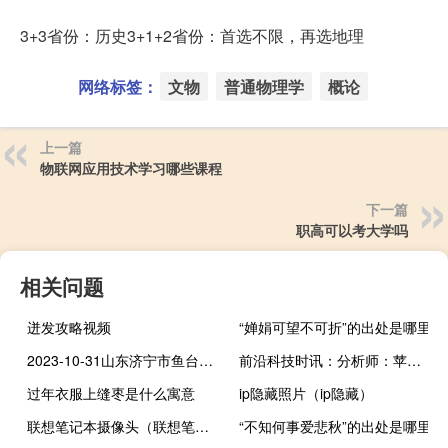
3+3省份：历史3+1+2省份：首选不限，再选地理
网络标签：
文物
普通物理学
概论
上一篇
物联网应用技术学习哪些课程
下一篇
职高可以考大学吗
相关问题
迸发攻略视频
“婵娟可望不可折”的出处是哪里
2023-10-31山东济宁市鱼台县(荷灵菇)的报价是多少
前沿科技时讯：分析师：苹果将是5G赛场明显赢家 目标价350美元
过年衣服上缝枣是什么寓意
ip隐藏照片（ip隐藏）
联想笔记本摄像头（联想笔记本摄像头）
“不知何事爱悲秋”的出处是哪里