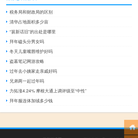
税务局和财政局的区别
清华占地面积多少亩
“篘新话旧”的出处是哪里
拜年磕头分男女吗
冬天儿童嘴唇维护好吗
盗墓笔记网游攻略
过年去小姨家走亲戚好吗
兄弟两一起过年吗
力拓涨4.24% 摩根大通上调评级至“中性”
拜年服连体加绒多少钱