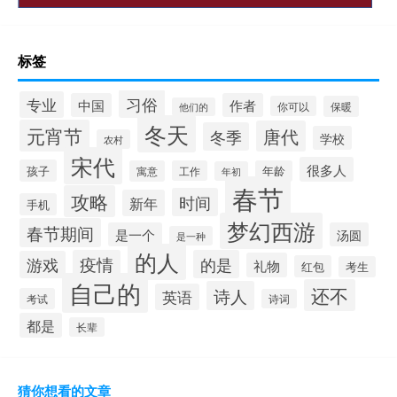
标签
习俗
专业
中国
作者
你可以
保暖
他们的
冬天
元宵节
唐代
冬季
学校
农村
宋代
很多人
孩子
寓意
工作
年龄
年初
春节
攻略
时间
新年
手机
梦幻西游
春节期间
是一个
汤圆
是一种
的人
疫情
的是
游戏
礼物
红包
考生
自己的
还不
诗人
英语
考试
诗词
都是
长辈
猜你想看的文章