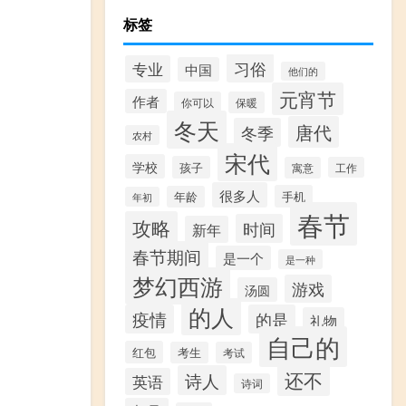
标签
习俗
专业
中国
他们的
元宵节
作者
你可以
保暖
冬天
唐代
冬季
农村
宋代
学校
孩子
寓意
工作
很多人
手机
年龄
年初
春节
攻略
时间
新年
春节期间
是一个
是一种
梦幻西游
游戏
汤圆
的人
疫情
的是
礼物
自己的
红包
考生
考试
还不
诗人
英语
诗词