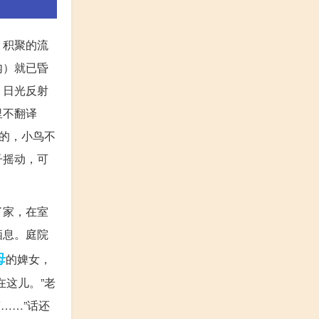
，积聚的流
内）就已昏
，日光反射
里不翻译
的，小鸟不
子摇动，可
了家，在室
栖息。庭院
母
的婢女，
这儿。”老
……”话还