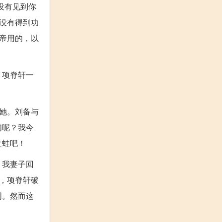
没有见到你
没有得到功
帝用的，以
。项脊轩一
她。刘备与
们呢？我今
之蛙吧！
。我妻子回
，项脊轩破
同。然而这