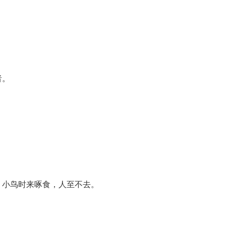
者。
，小鸟时来啄食，人至不去。