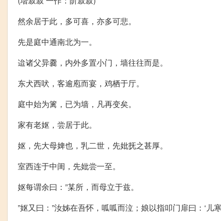
(堦寂寂 一作：阶寂寂)
然余居于此，多可喜，亦多可悲。
先是庭中通南北为一。
迨诸父异爨，内外多置小门，墙往往而是。
东犬西吠，客逾庖而宴，鸡栖于厅。
庭中始为篱，已为墙，凡再变矣。
家有老妪，尝居于此。
妪，先大母婢也，乳二世，先妣抚之甚厚。
室西连于中闺，先妣尝一至。
妪每谓余曰：”某所，而母立于兹。
”妪又曰：”汝姊在吾怀，呱呱而泣；娘以指叩门扉曰：‘儿