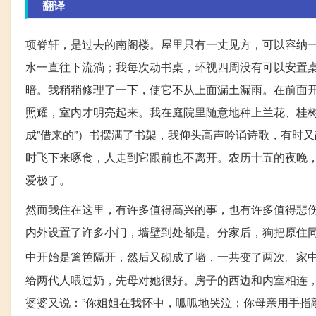
翻译
项脊轩，是过去的南阁楼。屋里只有一丈见方，可以容纳
水一直往下流淌；我每次动书桌，环视四周没有可以安置
暗。我稍稍修理了一下，使它不从上面漏土漏雨。在前面
照耀，室内才明亮起来。我在庭院里随意地种上兰花、桂
成”借来的”）书摆满了书架，我仰头高声吟诵诗歌，有时
时飞下来啄食，人走到它跟前也不离开。农历十五的夜晚
爱极了。
然而我住在这里，有许多值得高兴的事，也有许多值得悲
内外设置了许多小门，墙壁到处都是。分家后，狗把原住
中开始是篱笆隔开，然后又砌成了墙，一共变了两次。家
给两代人喂过奶，先母对她很好。房子的西边和内室相连，
婆婆又说：”你姐姐在我怀中，呱呱地哭泣；你母亲用手指敲