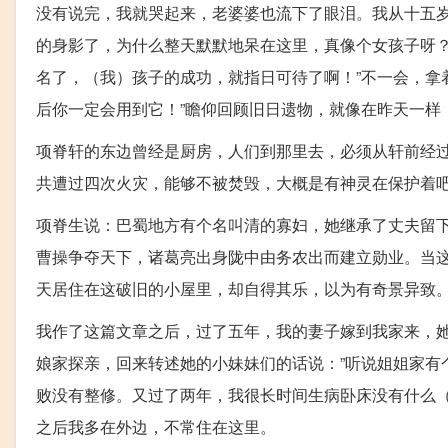
没有说完，我就哭起来，老婆婆也流下了眼泪。我从十五岁
的身影了，为什么整天默默地呆在这里，真像个女孩子呀？
名了，（我）孩子的成功，就指日可待了啊！”不一会，拿
后你一定会用到它！”瞻仰回顾旧日遗物，就像在昨天一样
项脊轩的东边曾经是厨房，人们到那里去，必须从轩前经
共遭过四次火灾，能够不被焚毁，大概是有神灵在保护着
项脊生说：巴蜀地方有个名叫清的寡妇，她继承了丈夫留下
曹操争夺天下，诸葛亮出身陇中由务农出而建立勋业。当
天居住在这破旧的小屋里，却自得其乐，以为有奇景异致
我作了这篇文章之后，过了五年，我的妻子嫁到我家来，
娘家探亲，回来转述她的小妹妹们的话说：”听说姐姐家有
败没有整修。又过了两年，我很长时间生病卧床没有什么
之后我多在外边，不常住在这里。