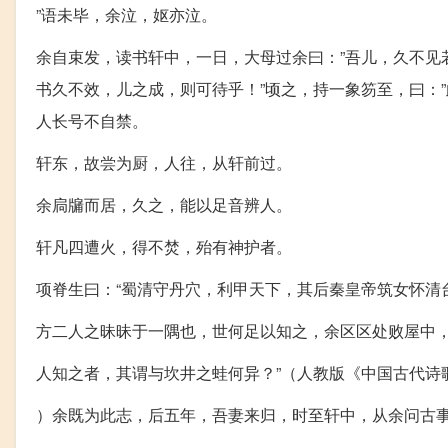
”语未毕，余泣，妪亦泣。
余自束发，读书轩中，一日，大母过余曰：”吾儿，久不见
书久不效，儿之成，则可待乎！”顷之，持一象笏至，曰：
人长号不自禁。
轩东，故尝为厨，人往，从轩前过。
余扃牖而居，久之，能以足音辨人。
轩凡四遭火，得不焚，殆有神护者。
项脊生曰：“蜀清守丹穴，利甲天下，其后秦皇帝筑女怀清
方二人之昧昧于一隅也，世何足以知之，余区区处败屋中
人知之者，其谓与坎井之蛙何异？”（人教版《中国古代诗
）余既为此志，后五年，吾妻来归，时至轩中，从余问古