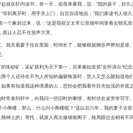
起就在轩内读书，有一天，祖母来看我，说：”我的孩子，好久
”等到离开时，用手关上门，自言自语地说：”我们家读书人很久
着一个象笏过来，说：”这是我祖父太常公宣德年间拿着去朝见皇
，真让人忍不住放声大哭。
过。我关着窗子住在里面，时间长了，能够根据脚步声辨别是谁
吧。
的朱砂矿，采矿获利为天下第一，后来秦始皇筑”女怀清台”纪念
这两个人还待在不为人所知的偏僻角落时，世人又怎么能知道他
。如果有知道我这种境遇的人，恐怕会把我看作目光短浅的井底
她时常来到轩中，向我问一些旧时的事情，有时伏在桌旁学写字
个小阁楼，那么，什么叫小阁楼呢？”这以后六年，我的妻子去世
（精神上的）寄托，就派人再次修缮南阁子，格局跟过去稍有不