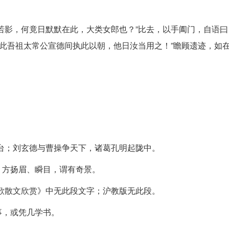
若影，何竟日默默在此，大类女郎也？”比去，以手阖门，自语曰
”此吾祖太常公宣德间执此以朝，他日汝当用之！”瞻顾遗迹，如
台；刘玄德与曹操争天下，诸葛孔明起陇中。
，方扬眉、瞬目，谓有奇景。
歌散文欣赏》中无此段文字；沪教版无此段。
事，或凭几学书。