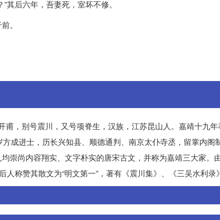
？”其后六年，吾妻死，室坏不修。
于前。
又字开甫，别号震川，又号项脊生，汉族，江苏昆山人。嘉靖十九
岁方成进士，历长兴知县、顺德通判、南京太仆寺丞，留掌内阁
人均崇尚内容翔实、文字朴实的唐宋古文，并称为嘉靖三大家。
后人称赞其散文为“明文第一”，著有《震川集》、《三吴水利录