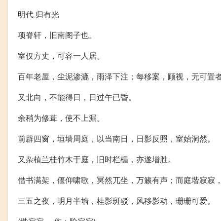
明代 归有光
项脊轩，旧南阁子也。
室仅方丈，可容一人居。
百年老屋，尘泥渗漉，雨泽下注；每移案，顾视，无可置
又北向，不能得日，日过午已昏。
余稍为修葺，使不上漏。
前辟四窗，垣墙周庭，以当南日，日影反照，室始洞然。
又杂植兰桂竹木于庭，旧时栏楯，亦遂增胜。
借书满架，偃仰啸歌，冥然兀坐，万籁有声；而庭堦寂寂
三五之夜，明月半墙，桂影斑驳，风移影动，珊珊可爱。