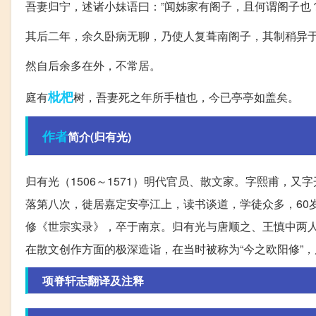
吾妻归宁，述诸小妹语曰：”闻姊家有阁子，且何谓阁子也
其后二年，余久卧病无聊，乃使人复葺南阁子，其制稍异
然自后余多在外，不常居。
枇杷
庭有
树，吾妻死之年所手植也，今已亭亭如盖矣。
作者
简介(归有光)
归有光（1506～1571）明代官员、散文家。字熙甫，
落第八次，徙居嘉定安亭江上，读书谈道，学徒众多，60
修《世宗实录》，卒于南京。归有光与唐顺之、王慎中两
在散文创作方面的极深造诣，在当时被称为“今之欧阳修”，
项脊轩志翻译及注释