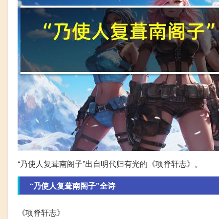
“乃使人复葺南阁子”出自明代归有光的《项脊轩志》。
“乃使人复葺南阁子”全诗
《项脊轩志》