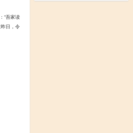
：”吾家读
在昨日，令