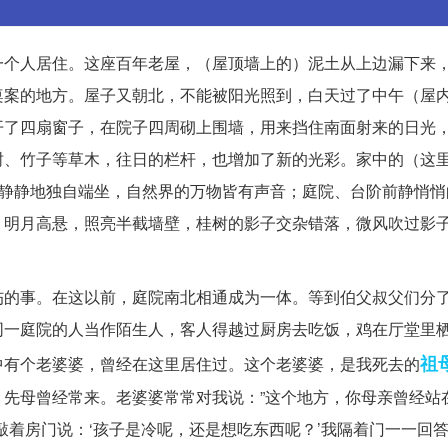
一个人居住。这座百年老屋，（屋顶墙上的）泥土从上边漏下来
桌案的地方。屋子又朝北，不能被阳光照到，白天过了中午（屋
开了四扇窗子，在院子四周砌上围墙，用来挡住南面射来的日光
树、竹子等草木，往日的栏杆，也增加了新的光彩。家中的（这
又静静地独自端坐，自然界的万物皆有声音；庭院、台阶前静悄悄
，明月高悬，照亮半截墙壁，桂树的影子交杂错落，微风吹过影
伤的事。在这以前，庭院南北相通成为一体。等到伯父叔父们分
同一庭院的人当作陌生人，客人得越过厨房去吃饭，鸡在厅堂里
祖
中有个老婆婆，曾经在这里居住过。这个老婆婆，是我死去的
先母曾经常来。老婆婆常常对我说：”这个地方，你母亲曾经站在
着房门说：‘孩子是冷呢，还是想吃东西呢？’我隔着门一一回答