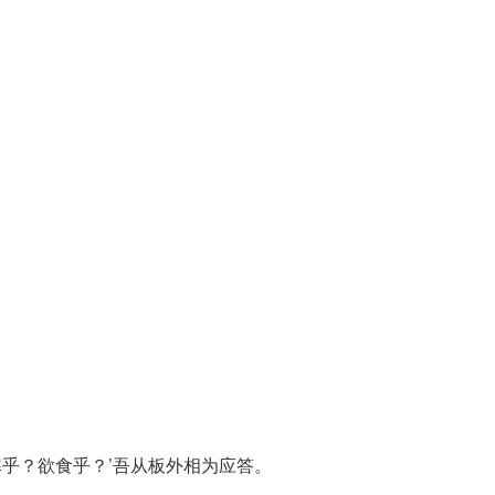
寒乎？欲食乎？’吾从板外相为应答。