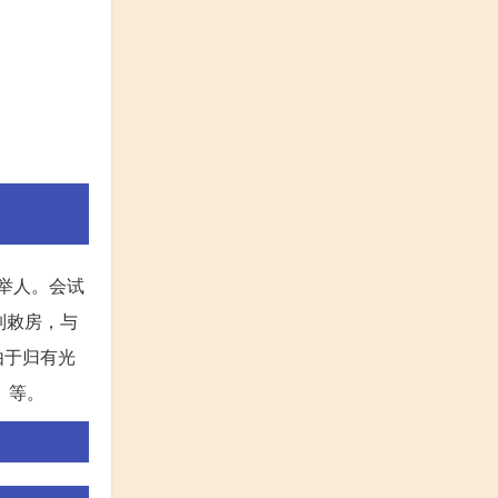
年举人。会试
制敕房，与
由于归有光
》等。