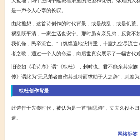
天抢地，两个激问中蕴藏着浓重的绝望和忧伤。落难的人
是一声令人心寒的长叹。
由此推想，这首诗创作的时代背景，或是战乱，或是饥荒。
祸乱既平清，一家生活也安宁。那时虽有亲兄弟，反觉不如
我饥馑，民卒流亡。”（饥馑遍地灾情重，十室九空尽流亡
者之歌，通过一个人的命运，向后世真实展示了一幅古代
旧说如《毛诗序》谓“《杕杜》，刺时也。君不能亲其宗族
传》谓此为“无兄弟者自伤其孤特而求助于人之辞”，则差
杕杜创作背景
此诗作于先秦时代，被认为是一首“闺思诗”，丈夫久役不
遣。
网络标签