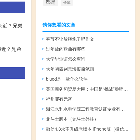
都是
长辈
猜你想看的文章
亲近？兄弟
春节不让放鞭炮了吗作文
亲近？兄弟
过年放的歌曲有哪些
大学毕业证怎么查询
大年初四创意海报简笔画
blued是一款什么软件
英国商务和贸易大臣：中国是“挑战”称呼中国为“敌人”是错误的
福州哪有元宵
浙江水利水电学院工程教育认证专业有哪些
龙斗士脚本（龙斗士外挂）
微信4.3永不升级老版本 iPhone版（微信4.3永不升级老版本 iPhone版功能简介）