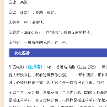
⑤比：亲近。
⑥佽（cì 次）：资助，帮助。
⑦菁菁：树叶茂盛状。
⑧睘睘（qióng 穷）：同“茕茕”，孤独无依的样子。
⑨同姓：一母所生的兄弟。姓，生。
杕杜鉴赏
流浪者
印度电影《
》中有一首著名插曲《拉兹之歌》，流
何人都没来往，我看这世界像沙漠。……”那种凄凉，那种
时，心情同样很沉重，因为它也是一首流浪者之歌。当然
全诗二章，章九句，复沓章法，二章内容除用韵换字外基本
是孤孤单单的一株赤棠树起兴，与同样是孤孤单单的流浪