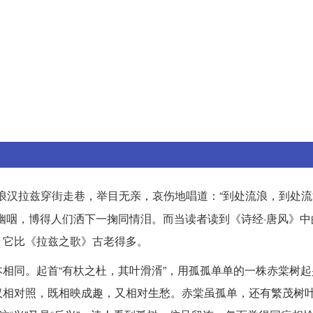
浪汉拉兹穿街走巷，举目无亲，哀伤地唱道：“到处流浪，到处
幽咽，博得人们洒下一掬同情泪。而当读者读到《诗经·唐风》中
，它比《拉兹之歌》古老得多。
相同。起首“有杕之杜，其叶滑湑”，用孤孤单单的一株赤棠树起
汉相对照，既相映成趣，又相对生愁。赤棠虽孤单，还有繁茂树