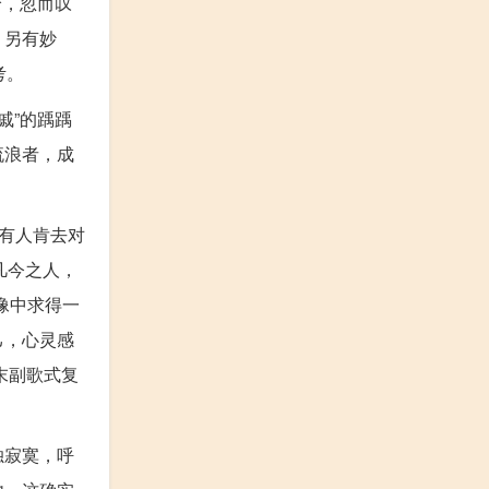
怜，忽而叹
》另有妙
考。
戚”的踽踽
流浪者，成
有人肯去对
凡今之人，
像中求得一
己，心灵感
末副歌式复
独寂寞，呼