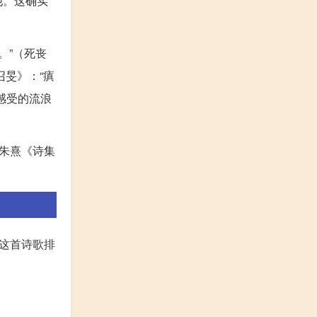
他。这确实
。”（死丧
旻》：“瘨
感受的流浪
朱熹《诗集
这首诗歌排