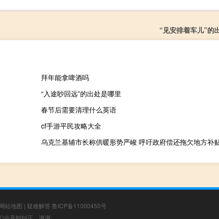
“见安排着车儿”的
拜年能拿啤酒吗
“入途眇回远”的出处是哪里
春节后需要清理什么英语
cf手游平民攻略大全
乌克兰基辅市长称供暖形势严峻 呼吁政府偿还拖欠地方补
网站地图
|
疑难解答
鲁ICP备11000450号
，我们会及时纠正，谢谢