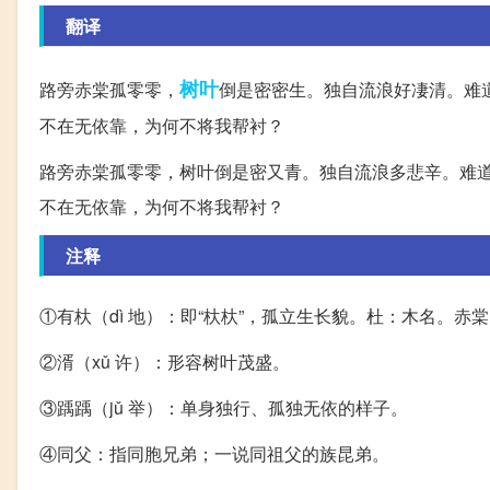
翻译
树叶
路旁赤棠孤零零，
倒是密密生。独自流浪好凄清。难
不在无依靠，为何不将我帮衬？
路旁赤棠孤零零，树叶倒是密又青。独自流浪多悲辛。难
不在无依靠，为何不将我帮衬？
注释
①有杕（dì 地）：即“杕杕”，孤立生长貌。杜：木名。赤
②湑（xǔ 许）：形容树叶茂盛。
③踽踽（jǔ 举）：单身独行、孤独无依的样子。
④同父：指同胞兄弟；一说同祖父的族昆弟。