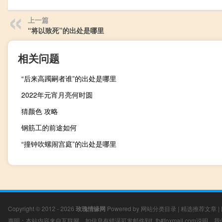
上一篇
“将以致死”的出处是哪里
相关问题
“后来高躅嗣者谁”的出处是哪里
2022年元宵月亮何时圆
猜颜色 攻略
钢筋工的前途如何
“撞钟吹螺闹宫庭”的出处是哪里
Copyright © 2012 - 2026
玫瑰情缘网
Powered by
网站分类目录
|
精选推荐文章
|
声明：本站内容来自互联网，如信息有错误可发邮件到f_fb#foxmail.com说明