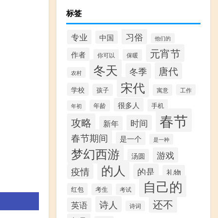
标签
习俗
专业
中国
他们的
元宵节
作者
你可以
保暖
冬天
唐代
冬季
农村
宋代
学校
孩子
寓意
工作
很多人
手机
年龄
年初
春节
攻略
时间
新年
春节期间
是一个
是一种
梦幻西游
游戏
汤圆
的人
疫情
的是
礼物
自己的
红包
考生
考试
还不
诗人
英语
诗词