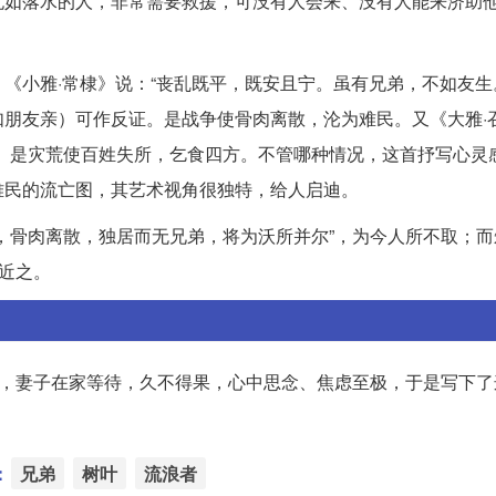
犹如落水的人，非常需要救援，可没有人会来、没有人能来济助
《小雅·常棣》说：“丧乱既平，既安且宁。虽有兄弟，不如友生
朋友亲）可作反证。是战争使骨肉离散，沦为难民。又《大雅·召
）是灾荒使百姓失所，乞食四方。不管哪种情况，这首抒写心灵
难民的流亡图，其艺术视角很独特，给人启迪。
，骨肉离散，独居而无兄弟，将为沃所并尔”，为今人所不取；而
为近之。
归，妻子在家等待，久不得果，心中思念、焦虑至极，于是写下了
：
兄弟
树叶
流浪者