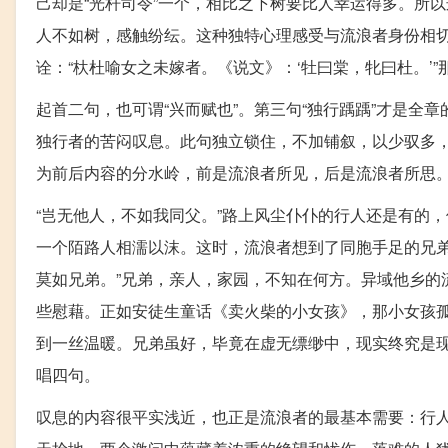
己却是“光杆司令”一个，相比之下树要比人幸运得多。所以
人不如树，感触纷纭。这种独特心理感受与流浪者身份相
诠：“杕杜喻女之未嫁者。《说文》：‘牡曰棠，牝曰杜。’
起首二句，也可谓“兴而赋也”。第三句“独行踽踽”才是全
独行者的苦闷叹息。此句独立锁住，不加铺叙，以少驭多
为前后内容的分水岭，前是流浪者所见，后是流浪者所思
“岂无他人，不如我同父。”路上风尘仆仆的行人还是有的
一个陌路人相濡以沫。这时，流浪者想到了同胞手足的兄弟
莫如兄弟。”兄弟，亲人，家园，不知在何方。异域他乡的
些慰藉。正如安徒生童话《卖火柴的小女孩》，那小女孩
到一丝温暖。兄弟虽好，毕竟在虚无缥缈中，现实终究是现
唱四句。
叹息的内容很平实浅近，也正是流浪者的最基本需要：行