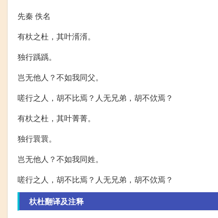
先秦 佚名
有杕之杜，其叶湑湑。
独行踽踽。
岂无他人？不如我同父。
嗟行之人，胡不比焉？人无兄弟，胡不佽焉？
有杕之杜，其叶菁菁。
独行睘睘。
岂无他人？不如我同姓。
嗟行之人，胡不比焉？人无兄弟，胡不佽焉？
杕杜翻译及注释