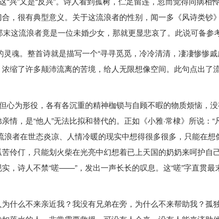
这“兴”又是“反兴”。诗人看到孤树，伫足留连，忽而觉得同病相
切合，很有典型意义。关于这流浪者的性别，闻一多《风诗类钞
”那末这流浪者竟是一位未婚少女，那就更显悲哀了。此说可备参
章的灵魂。整首诗就是描写一个“寻寻觅觅，冷冷清清，凄凄惨惨戚
，浓缩了许多颠沛流离的苦境，给人无限想像空间。此句点出了
。
，但心为形役，各有各沉重的精神枷锁与自顾不暇的物质烦恼，没
亲情，是“他人”无法比拟和替代的。正如《小雅·常棣》所说：“
流浪者在世态炎凉、人情冷暖的现实中想得很多很多，只能在想
孤苦伶仃，只能划火柴在光亮中幻想着已上天国的奶奶来呵护自
实，诗人不禁“嗟——”，发出一声长长的叹息。这“嗟”字直贯最
人为什么不来亲近我？我没有兄弟在旁，为什么不来帮助我？孤