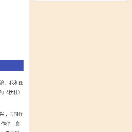
流浪。我和任
的《杕杜》
兴，与同样
叶作伴，自