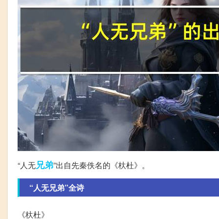
兄弟
“人无
”出自先秦佚名的《杕杜》。
“人无兄弟”全诗
《杕杜》