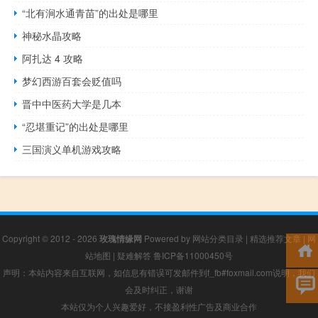
“北有涧水通青苗”的出处是哪里
神秘水晶攻略
阿扎达 4 攻略
梦幻西游百套会贬值吗
晋中中医药大学是几本
“忍堪重记”的出处是哪里
三国演义单机游戏攻略
Copyright © 2012 - 2026
玫瑰情缘网
Powered by
网站分类目录
|
精选推荐文章
|
网
站地图
|
疑难解答
鲁ICP备11000450号
声明：本站内容来自互联网，如信息有错误可发邮件到f_fb#foxmail.com说明，我们
会及时纠正，谢谢
本站仅为个人兴趣爱好，不接盈利性广告及商业合作