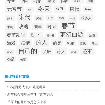
习俗
专业
中国
作者
你可以
保暖
他们的
冬天
元宵节
唐代
冬季
学校
农村
宋代
很多人
孩子
寓意
工作
年龄
年初
春节
攻略
时间
新年
手机
梦幻西游
春节期间
是一个
汤圆
是一种
的人
疫情
的是
游戏
礼物
红包
考生
自己的
还不
诗人
英语
考试
诗词
都是
长辈
猜你想看的文章
“投老百无成”的出处是哪里
新车磨合期注意事项（新车磨合）
草原上的元宵节是怎么来的