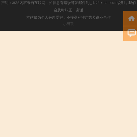
声明：本站内容来自互联网，如信息有错误可发邮件到f_fb#foxmail.com说明，我们
会及时纠正，谢谢
本站仅为个人兴趣爱好，不接盈利性广告及商业合作
小男孩