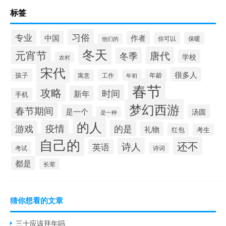
标签
习俗
专业
中国
作者
你可以
保暖
他们的
冬天
元宵节
唐代
冬季
学校
农村
宋代
很多人
孩子
寓意
工作
年龄
年初
春节
攻略
时间
新年
手机
梦幻西游
春节期间
是一个
汤圆
是一种
的人
疫情
的是
游戏
礼物
红包
考生
自己的
还不
诗人
英语
考试
诗词
都是
长辈
猜你想看的文章
三十应该拜年吗