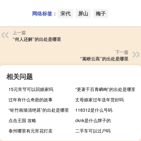
网络标签：
宋代
屏山
梅子
上一篇
“何人还解”的出处是哪里
下一篇
“嵩峤云高”的出处是哪里
相关问题
15元宵节可以回娘家吗
“更著千百青嶙峋”的出处是哪里
过年有什么奇葩的故事
丈母娘家过年送年货好吗
“钜竹南墙清绝甚”的出处是哪里
118312是什么号码
点击王国 攻略
cknk是什么牌子的
泰州哪里有元宵花灯卖
二手车可以过户吗