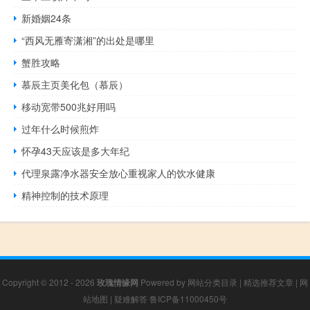
新婚姻24条
“西风无雁寄潇湘”的出处是哪里
蟹胜攻略
慕辰主页美化包（慕辰）
移动宽带500兆好用吗
过年什么时候煎炸
怀孕43天应该是多大年纪
代理泉露净水器安全放心重视家人的饮水健康
精神控制的技术原理
Copyright © 2012 - 2026
玫瑰情缘网
Powered by
网站分类目录
|
精选推荐文章
|
网
站地图
|
疑难解答
鲁ICP备11000450号