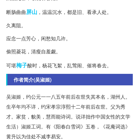
屏山
断肠曲曲
，温温沉水，都是旧、看承人处。
久离阻。
应念一点芳心，闲愁知几许。
偷照菱花，清瘦自羞觑。
梅子
可堪
酸时，杨花飞絮，乱莺闹、催将春去。
作者简介(吴淑姬)
吴淑姬，约公元一一八五年前后在世失其本名，湖州人。
生卒年均不详，约宋孝宗淳熙十二年前后在世。父为秀
才。家贫，貌美，慧而能诗词。说详拙作中国女性的文学
生活）淑姬工词。有《阳春白雪词》五卷，《花庵词选》
黄升以为佳处不减李易安。