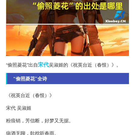
宋代
“偷照菱花”出自
吴淑姬的《祝英台近（春恨）》。
“偷照菱花”全诗
《祝英台近（春恨）》
宋代 吴淑姬
粉痕销，芳信断，好梦又无据。
病酒无聊，欹枕听春雨。