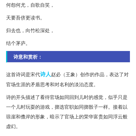
何怨何尤，自歌自笑，
天要吾侪更读书。
归去也，向竹松深处，
结个茅庐。
诗意和赏析：
诗人
这首诗词是宋代
赵必（王象）创作的作品，表达了对
官场生涯的矛盾思考和对名利的淡泊态度。
诗的开头描述了看待官场如同回到儿时的感觉，似乎只是
一个儿时玩耍的游戏，掷选官职如同掷骰子一样。接着以
琼崖和儋岸的形象，暗示了官场上的荣华富贵如同浮云般
虚幻。