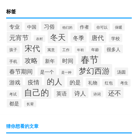
标签
习俗
专业
中国
作者
你可以
保暖
他们的
冬天
元宵节
唐代
冬季
学校
农村
宋代
很多人
孩子
寓意
工作
年龄
年初
春节
攻略
时间
新年
手机
梦幻西游
春节期间
是一个
汤圆
是一种
的人
疫情
的是
游戏
礼物
红包
考生
自己的
还不
诗人
英语
考试
诗词
都是
长辈
猜你想看的文章