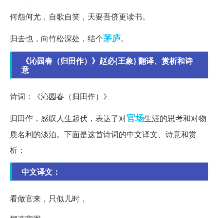
何怨何尤，自歌自笑，天要吾侪更读书。
茅庐
归去也，向竹松深处，结个
。
《沁园春（归田作）》赵必{王象} 翻译、赏析和诗
意
诗词：《沁园春（归田作）》
官场
归田作，感叹人生起伏，表达了对
生涯的思考和对物
质名利的淡泊。下面是这首诗词的中文译文、诗意和赏
析：
中文译文：
看做官来，只似儿时，