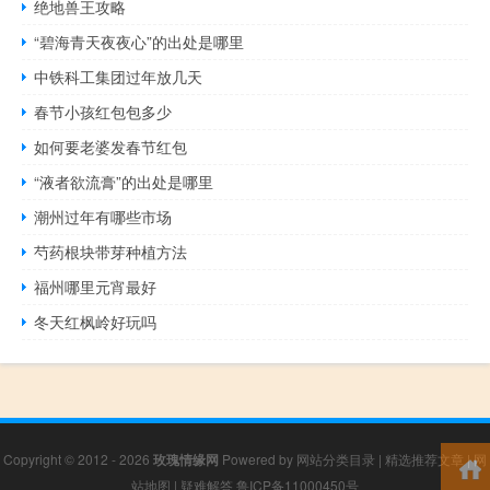
绝地兽王攻略
“碧海青天夜夜心”的出处是哪里
中铁科工集团过年放几天
春节小孩红包包多少
如何要老婆发春节红包
“液者欲流膏”的出处是哪里
潮州过年有哪些市场
芍药根块带芽种植方法
福州哪里元宵最好
冬天红枫岭好玩吗
Copyright © 2012 - 2026
玫瑰情缘网
Powered by
网站分类目录
|
精选推荐文章
|
网
站地图
|
疑难解答
鲁ICP备11000450号