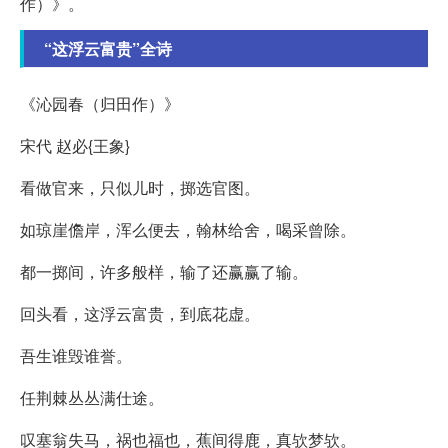
作）》。
“这浮云富贵”全诗
《沁园春（归田作）》
宋代 赵必{王象}
看做官来，只似儿时，掷选官图。
如琼崖儋岸，浑么便去，翰林给舍，喝采曾除。
都一掷间，许多般样，输了还赢赢了输。
回头看，这浮云富贵，到底花虚。
吾生谁毁谁誉。
任荆棘丛丛满仕途。
叹塞翁失马，祸也福也，蕉间得鹿，真欤梦欤。