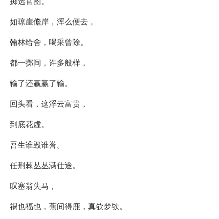
掷选官图。
如琼崖儋岸，浑么便去，
翰林给舍，喝采曾除。
都一掷间，许多般样，
输了还赢赢了输。
回头看，这浮云富贵，
到底花虚。
吾生谁毁谁誉。
任荆棘丛丛满仕途。
叹塞翁失马，
祸也福也，蕉间得鹿，真欤梦欤。