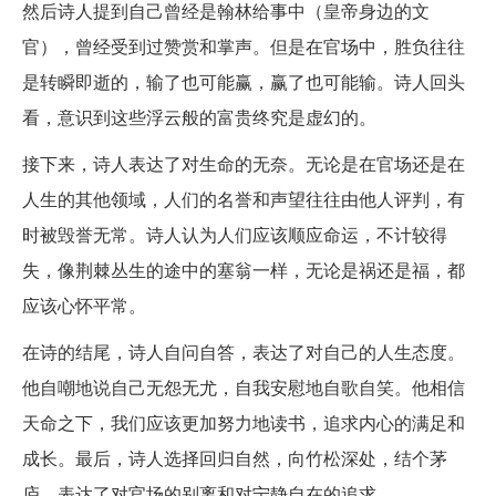
然后诗人提到自己曾经是翰林给事中（皇帝身边的文
官），曾经受到过赞赏和掌声。但是在官场中，胜负往往
是转瞬即逝的，输了也可能赢，赢了也可能输。诗人回头
看，意识到这些浮云般的富贵终究是虚幻的。
接下来，诗人表达了对生命的无奈。无论是在官场还是在
人生的其他领域，人们的名誉和声望往往由他人评判，有
时被毁誉无常。诗人认为人们应该顺应命运，不计较得
失，像荆棘丛生的途中的塞翁一样，无论是祸还是福，都
应该心怀平常。
在诗的结尾，诗人自问自答，表达了对自己的人生态度。
他自嘲地说自己无怨无尤，自我安慰地自歌自笑。他相信
天命之下，我们应该更加努力地读书，追求内心的满足和
成长。最后，诗人选择回归自然，向竹松深处，结个茅
庐，表达了对官场的别离和对宁静自在的追求。