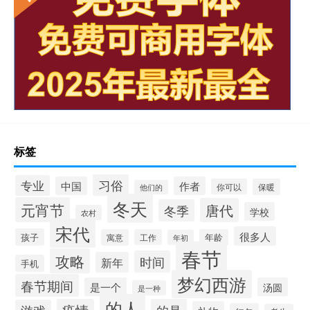
标签
习俗
专业
中国
作者
你可以
保暖
他们的
冬天
元宵节
唐代
冬季
学校
农村
宋代
很多人
孩子
寓意
工作
年龄
年初
春节
攻略
时间
新年
手机
梦幻西游
春节期间
是一个
汤圆
是一种
的人