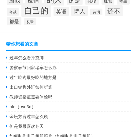
疫情
的是
游戏
礼物
红包
考生
自己的
还不
诗人
英语
考试
诗词
都是
长辈
猜你想看的文章
过年怎么看扑克牌
警察春节回家堵车怎么办
过年吃肉最好吃的地方是
出口销售外汇如何折算
教师资格证需要体检吗
htc（evo3d）
金坛方言过年怎么说
但是我最喜欢冬天
如何制作电子相册照片（如何制作电子相册）