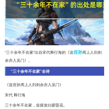
侄孙
“三十余年不在家”出自宋代释行海的《送
周上人归剡
余亦入吴门》。
“三十余年不在家”全诗
《送侄孙周上人归剡余亦入吴门》
宋代 释行海
三十余年不在家，齿摇发白眼昏花。