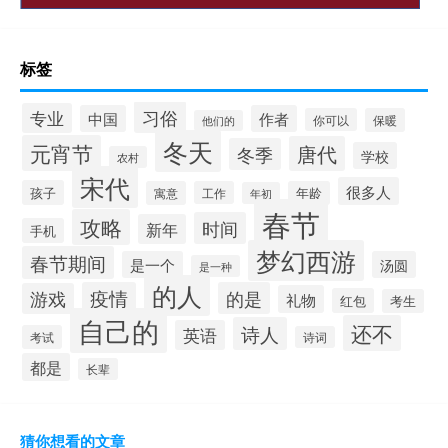
标签
习俗
专业
中国
作者
你可以
保暖
他们的
冬天
元宵节
唐代
冬季
学校
农村
宋代
很多人
孩子
寓意
工作
年龄
年初
春节
攻略
时间
新年
手机
梦幻西游
春节期间
是一个
汤圆
是一种
的人
疫情
的是
游戏
礼物
红包
考生
自己的
还不
诗人
英语
考试
诗词
都是
长辈
猜你想看的文章