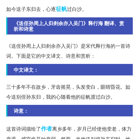
征帆
如今送子东归去，心逐
过白沙。
《送侄孙周上人归剡余亦入吴门》释行海 翻译、赏
析和诗意
《送侄孙周上人归剡余亦入吴门》是宋代释行海的一首诗
词。下面是它的中文译文、诗意和赏析：
中文译文：
三十多年不在故乡，牙齿摇晃，头发变白，眼睛昏花。如
今送别侄孙东归，我的心随着他的征帆渡过白沙。
诗意：
作者
这首诗词描绘了
离乡多年，岁月已经使他变老，体力
衰退，感官也开始衰弱。然而，当他送别侄孙东归时，他