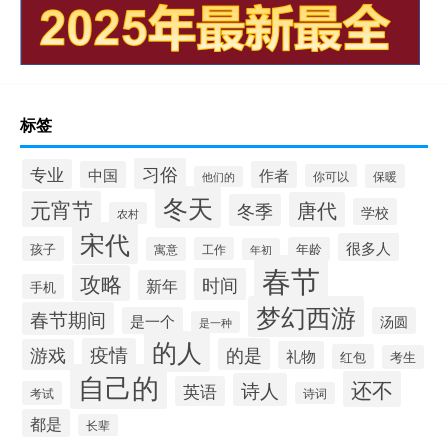
标签
习俗
专业
中国
作者
你可以
保暖
他们的
冬天
元宵节
唐代
冬季
学校
农村
宋代
很多人
孩子
寓意
工作
年龄
年初
春节
攻略
时间
新年
手机
梦幻西游
春节期间
是一个
汤圆
是一种
的人
疫情
的是
游戏
礼物
红包
考生
自己的
还不
诗人
英语
考试
诗词
都是
长辈