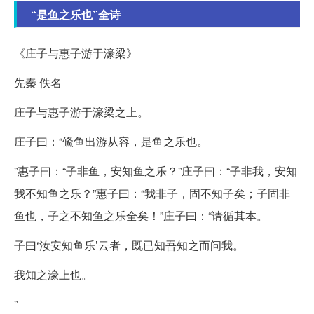
“是鱼之乐也”全诗
《庄子与惠子游于濠梁》
先秦 佚名
庄子与惠子游于濠梁之上。
庄子曰：“鯈鱼出游从容，是鱼之乐也。
”惠子曰：“子非鱼，安知鱼之乐？”庄子曰：“子非我，安知
我不知鱼之乐？”惠子曰：“我非子，固不知子矣；子固非
鱼也，子之不知鱼之乐全矣！”庄子曰：“请循其本。
子曰‘汝安知鱼乐’云者，既已知吾知之而问我。
我知之濠上也。
”