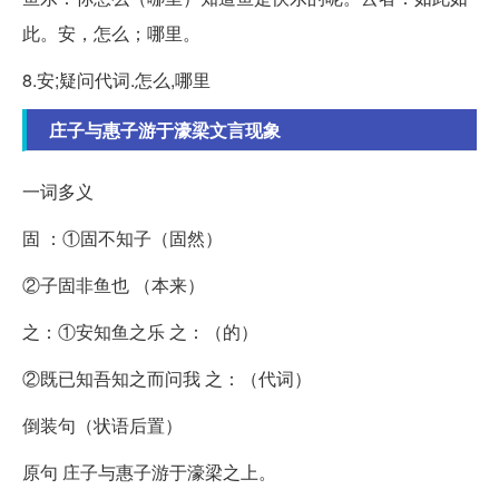
此。安，怎么；哪里。
8.安;疑问代词.怎么,哪里
庄子与惠子游于濠梁文言现象
一词多义
固 ：①固不知子（固然）
②子固非鱼也 （本来）
之：①安知鱼之乐 之：（的）
②既已知吾知之而问我 之：（代词）
倒装句（状语后置）
原句 庄子与惠子游于濠梁之上。