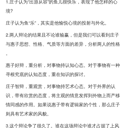
1.庄子认为“出游从容”的鱼儿很快乐，表现了他怎样的心
境?
庄子认为鱼“乐”，其实是他愉悦心境的投射与外化。
2.两人辩论的结果且不论谁输赢，但是我们可以看到庄子
与惠子思想、性格、气质等方面的差异，分析两人的性格
。
惠子好辩，重分析，对事物持认知心态。对于事物有一种
寻根究底的认知态度，重在知识的探讨。
庄子智辩，重观赏，对事物持艺术心态。对于外界的认
识，带有欣赏的态度，将主观的情意发挥到外物上而产移
情同感的作用。如果说惠子带有逻辑家的个性，那么庄子
则具有艺术家的风貌。
3.这个辩论争了很久了。谁在这场辩论中谁才占据了上风