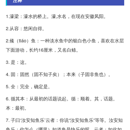
注释
1.濠梁：濠水的桥上。濠,水名，在现在安徽凤阳。
2.从容：悠闲自得。
2.鯈（tiáo）鱼：一种淡水鱼中的银白色小鱼，喜欢在水层
下面游动，长约16厘米，又名白鲦。
3. 是：这。
4. 固：固然（固不知子矣）；本来（子固非鱼也）。
5. 全：完全，确定是。
6. 循其本：从最初的话题说起。循：顺着。其，话题。
本：最初。
7. 子曰‘汝安知鱼乐’云者：你说“汝安知鱼乐”等等。汝安知
鱼乐：你怎么（哪里）知道鱼是快乐的呢。云者：如此如