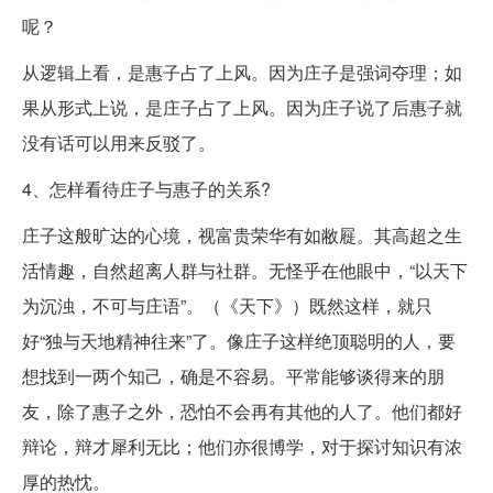
呢？
从逻辑上看，是惠子占了上风。因为庄子是强词夺理；如
果从形式上说，是庄子占了上风。因为庄子说了后惠子就
没有话可以用来反驳了。
4、怎样看待庄子与惠子的关系?
庄子这般旷达的心境，视富贵荣华有如敝屣。其高超之生
活情趣，自然超离人群与社群。无怪乎在他眼中，“以天下
为沉浊，不可与庄语”。（《天下》）既然这样，就只
好“独与天地精神往来”了。像庄子这样绝顶聪明的人，要
想找到一两个知己，确是不容易。平常能够谈得来的朋
友，除了惠子之外，恐怕不会再有其他的人了。他们都好
辩论，辩才犀利无比；他们亦很博学，对于探讨知识有浓
厚的热忱。