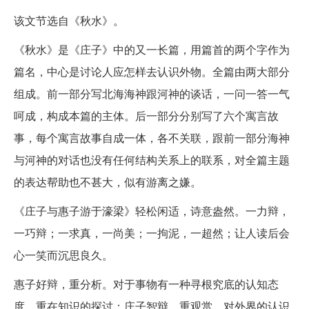
该文节选自《秋水》。
《秋水》是《庄子》中的又一长篇，用篇首的两个字作为
篇名，中心是讨论人应怎样去认识外物。全篇由两大部分
组成。前一部分写北海海神跟河神的谈话，一问一答一气
呵成，构成本篇的主体。后一部分分别写了六个寓言故
事，每个寓言故事自成一体，各不关联，跟前一部分海神
与河神的对话也没有任何结构关系上的联系，对全篇主题
的表达帮助也不甚大，似有游离之嫌。
《庄子与惠子游于濠梁》轻松闲适，诗意盎然。一力辩，
一巧辩；一求真，一尚美；一拘泥，一超然；让人读后会
心一笑而沉思良久。
惠子好辩，重分析。对于事物有一种寻根究底的认知态
度，重在知识的探讨；庄子智辩，重观赏。对外界的认识