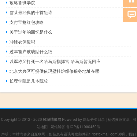
攻略鲁班学院
雪莱最经典的十首短诗
支付宝抢红包攻略
关于过年的回忆是什么
冲锋衣保暖吗
过年窗户玻璃贴什么纸
以军称又打死一名哈马斯指挥官 哈马斯暂无回应
北京大兴区可提供依玛壁挂炉维修服务地址在哪
长理学院是几本院校
Copyright © 2012 - 2026
玫瑰情缘网
Powered by
网站分类目录
|
精选推荐文章
|
网
站地图
|
疑难解答
鲁ICP备11000450号
声明：本站内容来自互联网，如信息有错误可发邮件到f_fb#foxmail.com说明，我们