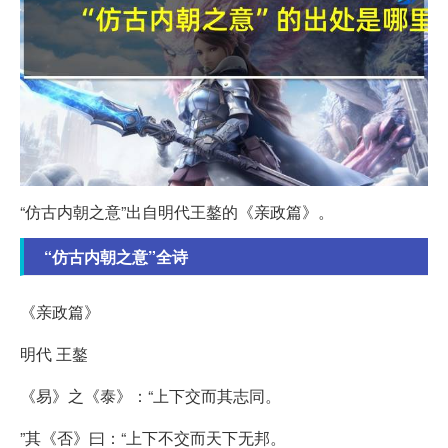
“仿古内朝之意”出自明代王鏊的《亲政篇》。
“仿古内朝之意”全诗
《亲政篇》
明代 王鏊
《易》之《泰》：“上下交而其志同。
”其《否》曰：“上下不交而天下无邦。