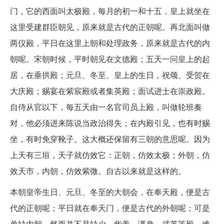
门，它的西面叫太极殿，每月的初一和十五，皇上就坐在
这里受建群臣朝见，原来就是古代的正朝呢。再北面叫做
两仪殿，平日在这里上朝和处理政务，原来就是古代的内
朝呢。宋朝时候，平时朝见在文德殿；五天一问皇上的起
居，在垂拱殿；元旦、冬至、皇上的生日，祝颂、受贺在
大庆殿；赐宴在紫宸殿或者集英殿；面试进士在崇政殿。
自侍从官以下，每五天由一名官司员上殿，叫做轮班奏
对，他必须进来陈说当政治得失；在内殿引见，也有时赐
坐，有时免穿靴子。这大概还保留有三朝的意思呢。因为
上天有三垣，天子就仿效它：正朝，仿效太极；外朝，仿
效天市，内朝，仿效紫微。自古以来就是这样的。
本朝皇帝生日、元旦、冬至的大朝会，在奉天殿，便是古
代的正朝呢；平日就在奉天门，便是古代的外朝呢；可是
单缺内朝。然而并不是缺少，华盖、谨身、武英等殿，难