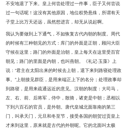
不安地退了下来。皇上何尝处理过一件事，臣子又何尝说
过一句话呢！这没有其他原因，地位权势悬殊，所谓有天
子堂上比万天还远，虽然想进言，却无从说起啊。
我认为要做到上下通气，不如恢复古代内朝的制度。周代
的时候有三种朝见的方式：库门的外面是正朝，顾问大臣
守候在这里；路门的外面是治朝，皇上每天在这里受百官
朝见；路门的里面是内朝，也叫燕朝。《礼记·玉藻》上
说：“君主在太阳出来的时候去上朝，退下来到路寝处理政
事。”上朝接见群臣，是用来端正上下的名分；处理政事却
到路寝，是用来疏通远近的意见。汉朝的制度：大司马，
左、右、前、后将军，侍中，散骑，诸吏是中朝；丞相以
下到六百石的官员，是外朝。唐代皇城北面靠南的第三
门，叫承天门，元旦和冬至节，接受各国的朝贺过贡皇上
才来到这里，原来就是古代的外朝呢。它的北面叫太极