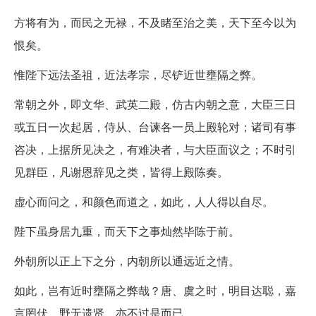
方将有为，而民之无禄，不及睹至治之美，天下至今以为
恨矣。
惟陛下远法圣祖，近法孝宗，尽铲近世壅隔之弊。
常朝之外，即文华、武英二殿，仿古内朝之意，大臣三日
或五日一次起居，侍从、台谏各一员上殿轮对；诸司有事
咨决，上据所见决之，有难决者，与大臣面议之；不时引
见群臣，凡谢恩辞见之类，皆得上殿陈奏。
虚心而问之，和颜色而道之，如此，人人得以自尽。
陛下虽身居九重，而天下之事灿然毕陈于前。
外朝所以正上下之分，内朝所以通远近之情。
如此，岂有近时壅隔之弊哉？唐、虞之时，明目达聪，嘉
言罔伏，野无遗贤，亦不过是而已。