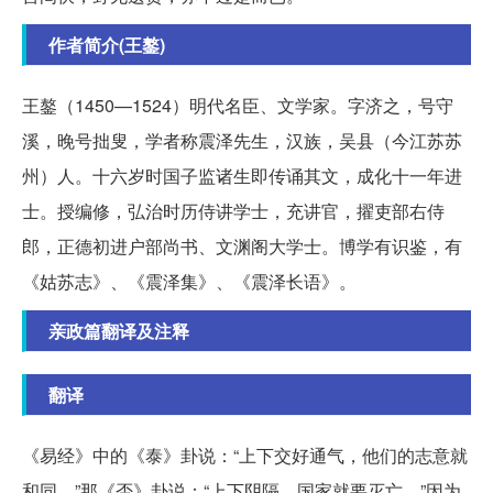
作者简介(王鏊)
王鏊（1450—1524）明代名臣、文学家。字济之，号守
溪，晚号拙叟，学者称震泽先生，汉族，吴县（今江苏苏
州）人。十六岁时国子监诸生即传诵其文，成化十一年进
士。授编修，弘治时历侍讲学士，充讲官，擢吏部右侍
郎，正德初进户部尚书、文渊阁大学士。博学有识鉴，有
《姑苏志》、《震泽集》、《震泽长语》。
亲政篇翻译及注释
翻译
《易经》中的《泰》卦说：“上下交好通气，他们的志意就
和同。”那《否》卦说：“上下阴隔，国家就要灭亡。”因为