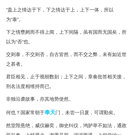
”盖上之情达于下，下之情达于上，上下一体，所以
为“泰”。
下之情壅阏而不得上闻，上下间隔，虽有国而无国矣，所
以为“否”也。
交则泰，不交则否，自古皆然，而不交之弊，未有如近世
之甚者。
君臣相见，止于视朝数刻；上下之间，章奏批答相关接，
刑名法度相维持而已。
非独沿袭故事，亦其地势使然。
奉天
何也？国家常朝于
门，未尝一日废，可谓勤矣。
然堂陛悬绝，威仪赫奕，御史纠仪，鸿胪举不如法，通政
司引奏，上特视之，谢恩见辞，湍湍而退，上何尝治一