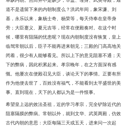
道不是遗留下来的内朝制度么？洪武年间，象宋濂、刘
基，永乐以来，象杨士奇、杨荣等，每天侍奉在皇帝身
旁；大臣蹇义、夏元吉等，经常在便殿奏对。在这个时
候，哪里有阻隔的忧患呢？现在内朝制度没有恢复，皇上
临驾常朝以后，臣子不能再进来朝见；三殿的门高高地关
闭着，很少有人能够看见。所以上下的意见阻塞不通；天
下的弊病，因此积累起来。孝宗晚年，在之方面深有感
慨。他屡次在便殿召见大臣，谈论天下的事情。正要有所
作为他便去世了，百姓没有福气，不能看到太平盛世的美
事。直到现在，天下的人都认为是一件恨事。
希望皇上远的效法圣祖，近的学习孝宗，完全铲除近代的
阻塞隔膜的弊病。常朝以外，就到文华、武英两殿，仿效
古代内朝的意思：大臣每隔三天或五天，进来问一次起