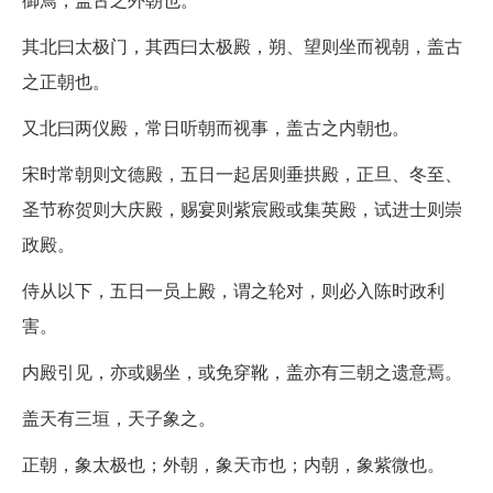
其北曰太极门，其西曰太极殿，朔、望则坐而视朝，盖古
之正朝也。
又北曰两仪殿，常日听朝而视事，盖古之内朝也。
宋时常朝则文德殿，五日一起居则垂拱殿，正旦、冬至、
圣节称贺则大庆殿，赐宴则紫宸殿或集英殿，试进士则崇
政殿。
侍从以下，五日一员上殿，谓之轮对，则必入陈时政利
害。
内殿引见，亦或赐坐，或免穿靴，盖亦有三朝之遗意焉。
盖天有三垣，天子象之。
正朝，象太极也；外朝，象天市也；内朝，象紫微也。