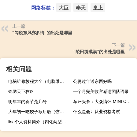
网络标签：
大臣
奉天
皇上
上一篇
“闻说东风亦多情”的出处是哪里
下一篇
“陵田纷漠漠”的出处是哪里
相关问题
电脑维修教程大全（电脑维修大全）
公婆过年送东西好吗
锦绣天下攻略
一个月完美收官感谢团队语录
明年年的春节是几号
车评头条：大众情怀 MINI CLUBMAN COOPER S首试
大年初一吃饺子歇后语（饺子破皮歇后语下一句是什么）
什么是会计从业资格考试
lisa个人资料简介（四化两型简介）