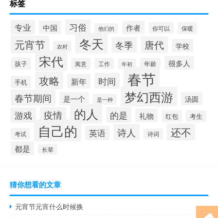
标签
习俗
专业
中国
作者
你可以
保暖
他们的
冬天
元宵节
唐代
冬季
学校
农村
宋代
很多人
孩子
寓意
工作
年龄
年初
春节
攻略
时间
新年
手机
梦幻西游
春节期间
是一个
汤圆
是一种
的人
疫情
的是
游戏
礼物
红包
考生
自己的
还不
诗人
英语
考试
诗词
都是
长辈
猜你想看的文章
元宵节元宵什么时候换