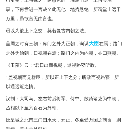
事，下何尝进一言哉？此无他，地势悬绝，所谓堂上远于
万里，虽欲言无由言也。
愚以为欲上下之交，莫若复古内朝之法。
大臣
盖周之时有三朝：库门之外为正朝，询谋
在焉；路门
之外为治朝，日视朝在焉；路门之内为内朝，亦曰燕朝。
《玉藻》云：“君日出而视朝，退视路寝听政。
” 盖视朝而见群臣，所以正上下之分；听政而视路寝，所
以通远近之情。
汉制：大司马、左右前后将军、侍中、散骑诸吏为中朝，
丞相以下至六百石为外朝。
唐皇城之北南三门曰承天，元正、冬至受万国之朝贡，则
御焉，盖古之外朝也。