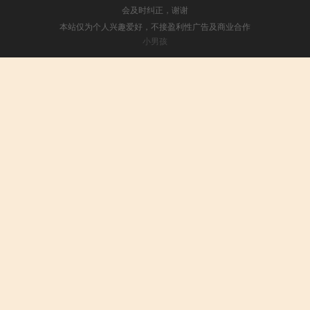
会及时纠正，谢谢
本站仅为个人兴趣爱好，不接盈利性广告及商业合作
小男孩