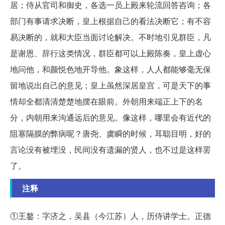
居；侍从官司和御史，各选一员上殿来轮流回答咨询；各
部门有事请求决断，皇上根据自己的看法决断它；有不容
易决断的，就和大臣当面讨论解决。不时地引见群臣，凡
是谢恩、辞行这类情况，群臣都可以上殿陈奏，皇上虚心
地问他，和颜悦色地开导他。象这样，人人都能够毫无保
留地说出自己的意见；皇上虽然深居皇宫，可是天下的事
情却全都清清楚楚地摆在眼前。外朝用来端正上下的名
分，内朝用来沟通远后的意见。像这样，哪里会有近代的
阻塞隔膜的弊病呢？唐尧、虞瞬的时候，耳聪目明，好的
言论没有被埋没，民间没有遗漏的贤人，也不过是这样罢
了。
注释
①王鏊：字济之，吴县（今江苏）人，历侍讲学士。正德