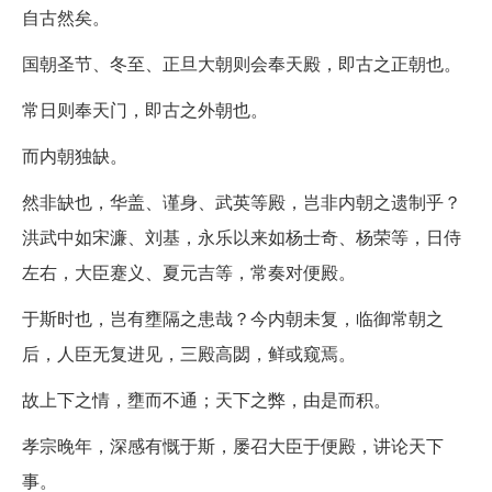
自古然矣。
国朝圣节、冬至、正旦大朝则会奉天殿，即古之正朝也。
常日则奉天门，即古之外朝也。
而内朝独缺。
然非缺也，华盖、谨身、武英等殿，岂非内朝之遗制乎？
洪武中如宋濂、刘基，永乐以来如杨士奇、杨荣等，日侍
左右，大臣蹇义、夏元吉等，常奏对便殿。
于斯时也，岂有壅隔之患哉？今内朝未复，临御常朝之
后，人臣无复进见，三殿高閟，鲜或窥焉。
故上下之情，壅而不通；天下之弊，由是而积。
孝宗晚年，深感有慨于斯，屡召大臣于便殿，讲论天下
事。