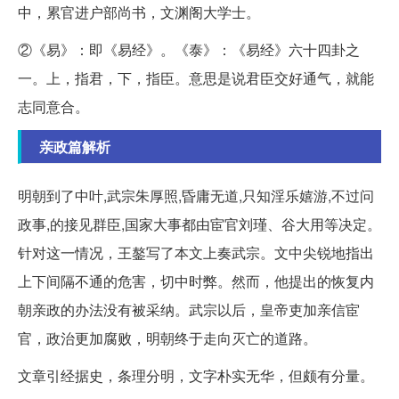
中，累官进户部尚书，文渊阁大学士。
②《易》：即《易经》。《泰》：《易经》六十四卦之
一。上，指君，下，指臣。意思是说君臣交好通气，就能
志同意合。
亲政篇解析
明朝到了中叶,武宗朱厚照,昏庸无道,只知淫乐嬉游,不过问
政事,的接见群臣,国家大事都由宦官刘瑾、谷大用等决定。
针对这一情况，王鏊写了本文上奏武宗。文中尖锐地指出
上下间隔不通的危害，切中时弊。然而，他提出的恢复内
朝亲政的办法没有被采纳。武宗以后，皇帝吏加亲信宦
官，政治更加腐败，明朝终于走向灭亡的道路。
文章引经据史，条理分明，文字朴实无华，但颇有分量。