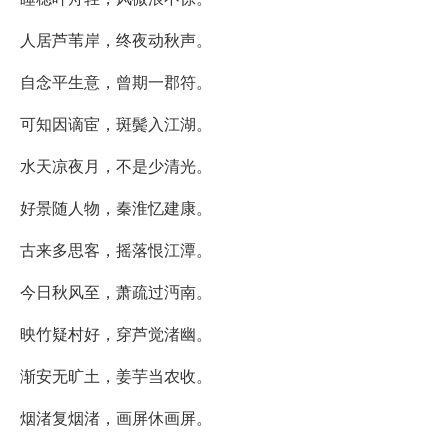
人居芦苇岸，终夜动秋声。
自念平生意，曾期一郡符。
可知因谪宦，斑鬓入江湖。
水天凉夜月，不是少清光。
好景随人物，秦淮忆建康。
古来多思客，摇落恨江潭。
今日秋风至，萧疏过沔南。
映竹疑村好，穿芦觉渚幽。
渐安无旷土，姜芋当农收。
烟渚复烟渚，画屏休画屏。