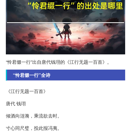
“怜君缀一行”出自唐代钱珝的《江行无题一百首》。
“怜君缀一行”全诗
《江行无题一百首》
唐代 钱珝
倾酒向涟漪，乘流欲去时。
寸心同尺璧，投此报冯夷。