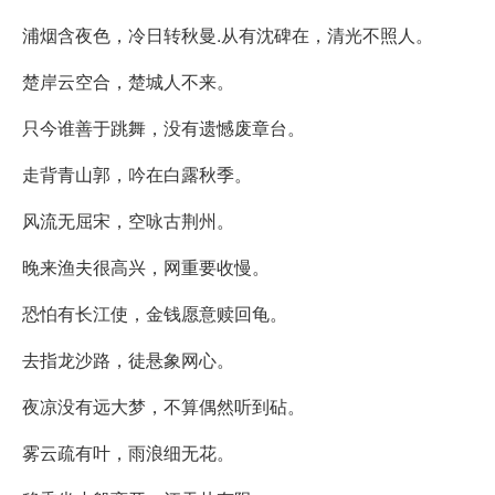
浦烟含夜色，冷日转秋曼.从有沈碑在，清光不照人。
楚岸云空合，楚城人不来。
只今谁善于跳舞，没有遗憾废章台。
走背青山郭，吟在白露秋季。
风流无屈宋，空咏古荆州。
晚来渔夫很高兴，网重要收慢。
恐怕有长江使，金钱愿意赎回龟。
去指龙沙路，徒悬象网心。
夜凉没有远大梦，不算偶然听到砧。
雾云疏有叶，雨浪细无花。