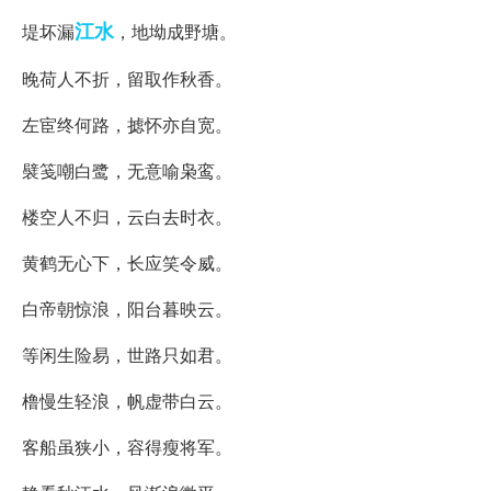
江水
堤坏漏
，地坳成野塘。
晚荷人不折，留取作秋香。
左宦终何路，摅怀亦自宽。
襞笺嘲白鹭，无意喻枭鸾。
楼空人不归，云白去时衣。
黄鹤无心下，长应笑令威。
白帝朝惊浪，阳台暮映云。
等闲生险易，世路只如君。
橹慢生轻浪，帆虚带白云。
客船虽狭小，容得瘦将军。