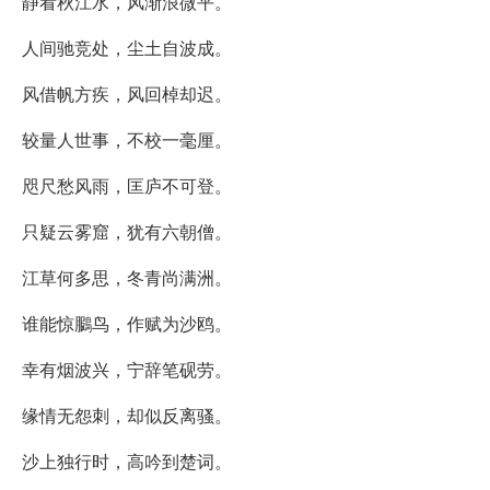
静看秋江水，风渐浪微平。
人间驰竞处，尘土自波成。
风借帆方疾，风回棹却迟。
较量人世事，不校一毫厘。
咫尺愁风雨，匡庐不可登。
只疑云雾窟，犹有六朝僧。
江草何多思，冬青尚满洲。
谁能惊鵩鸟，作赋为沙鸥。
幸有烟波兴，宁辞笔砚劳。
缘情无怨刺，却似反离骚。
沙上独行时，高吟到楚词。