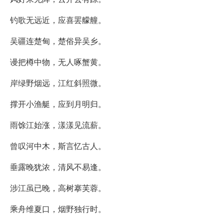
钓歌无远近，应喜罢艨艟。
吴疆连楚甸，楚俗异吴乡。
谩把樽中物，无人啄蟹黄。
岸绿野烟远，江红斜照微。
撑开小渔艇，应到月明归。
雨馀江始涨，漾漾见流薪。
曾叹河中木，斯言忆古人。
垂露晚犹浓，清风不易逢。
涉江虽已晚，高树搴芙蓉。
乘舟维夏口，烟野独行时。