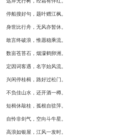
远岸无行树，经霜有伴红。
停船搜好句，题叶赠江枫。
身世比行舟，无风亦暂休。
敢言终破浪，惟愿稳乘流。
数亩苍苔石，烟濛鹤卵洲。
定因词客遇，名字始风流。
兴闲停桂楫，路好过松门。
不负佳山水，还开酒一樽。
短楫休敲桂，孤根自驻萍。
自怜非剑气，空向斗牛星。
高浪如银屋，江风一发时。