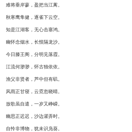
难将垂岸蓼，盈把当江蓠。
秋寒鹰隼健，逐雀下云空。
知是江湖客，无心击塞鸿。
幽怀念烟水，长恨隔龙沙。
今日滕王阁，分明见落霞。
江流何渺渺，怀古独依依。
渔父非贤者，芦中但有矶。
风雨正甘寝，云霓忽晓晴。
放歌虽自遣，一岁又峥嵘。
幽思正迟迟，沙边濯弄时。
自怜非博物，犹未识凫葵。