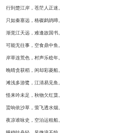
行到楚江岸，苍茫人正迷。
只如秦塞远，格磔鹧鸪啼。
渐觉江天远，难逢故国书。
可能无往事，空食鼎中鱼。
岸草连荒色，村声乐稔年。
晚晴贪获稻，闲却彩菱船。
滩浅多游鹭，江清易见鱼。
怪来吟未足，秋物欠红蕖。
蛩响依沙草，萤飞透水烟。
夜凉谁咏史，空泊运租船。
睡稳叶舟轻，风微浪不惊。