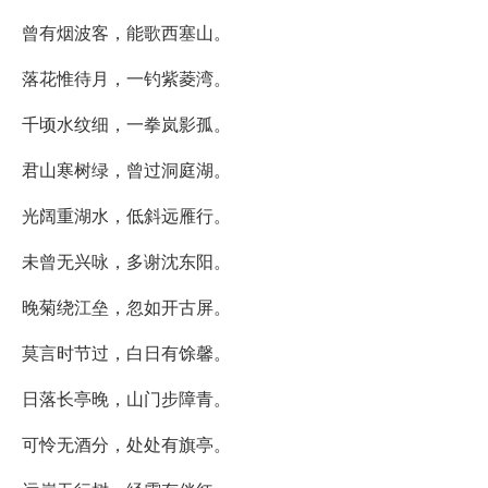
曾有烟波客，能歌西塞山。
落花惟待月，一钓紫菱湾。
千顷水纹细，一拳岚影孤。
君山寒树绿，曾过洞庭湖。
光阔重湖水，低斜远雁行。
未曾无兴咏，多谢沈东阳。
晚菊绕江垒，忽如开古屏。
莫言时节过，白日有馀馨。
日落长亭晚，山门步障青。
可怜无酒分，处处有旗亭。