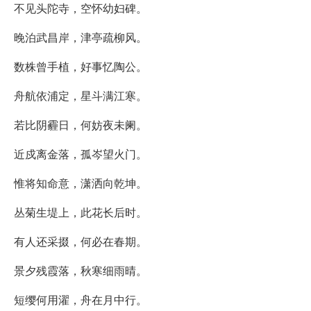
不见头陀寺，空怀幼妇碑。
晚泊武昌岸，津亭疏柳风。
数株曾手植，好事忆陶公。
舟航依浦定，星斗满江寒。
若比阴霾日，何妨夜未阑。
近戍离金落，孤岑望火门。
惟将知命意，潇洒向乾坤。
丛菊生堤上，此花长后时。
有人还采掇，何必在春期。
景夕残霞落，秋寒细雨晴。
短缨何用濯，舟在月中行。