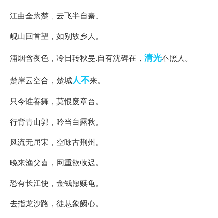
江曲全萦楚，云飞半自秦。
岘山回首望，如别故乡人。
清光
浦烟含夜色，冷日转秋旻.自有沈碑在，
不照人。
人不
楚岸云空合，楚城
来。
只今谁善舞，莫恨废章台。
行背青山郭，吟当白露秋。
风流无屈宋，空咏古荆州。
晚来渔父喜，网重欲收迟。
恐有长江使，金钱愿赎龟。
去指龙沙路，徒悬象阙心。