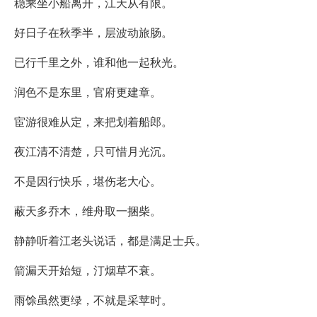
稳乘坐小船离开，江天从有限。
好日子在秋季半，层波动旅肠。
已行千里之外，谁和他一起秋光。
润色不是东里，官府更建章。
宦游很难从定，来把划着船郎。
夜江清不清楚，只可惜月光沉。
不是因行快乐，堪伤老大心。
蔽天多乔木，维舟取一捆柴。
静静听着江老头说话，都是满足士兵。
箭漏天开始短，汀烟草不衰。
雨馀虽然更绿，不就是采苹时。