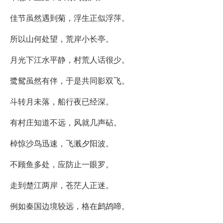
佳节虽然遇到菊，浮生正似浮萍。
所以山何处望，荒岸小长亭。
月光下江水平静，村荒人话很少。
鹭鸳虽然有伴，于是共同影双飞。
斗转月未落，船行夜已经深。
有村庄知道不远，风就几声砧。
棹惊沙鸟迅速，飞溅夕阳波。
不顾鱼多处，应防止一眼罗。
走到楚江两岸，苍茫人正迷。
例如秦国边境较远，格在鹧鸪啼。