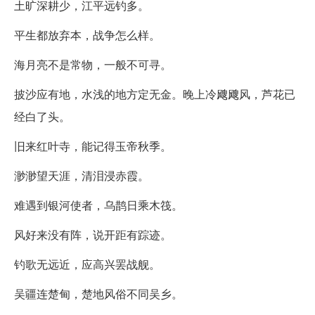
土旷深耕少，江平远钓多。
平生都放弃本，战争怎么样。
海月亮不是常物，一般不可寻。
披沙应有地，水浅的地方定无金。晚上冷飕飕风，芦花已
经白了头。
旧来红叶寺，能记得玉帝秋季。
渺渺望天涯，清泪浸赤霞。
难遇到银河使者，乌鹊日乘木筏。
风好来没有阵，说开距有踪迹。
钓歌无远近，应高兴罢战舰。
吴疆连楚甸，楚地风俗不同吴乡。