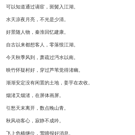
可以知道通过谪宦，斑鬓入江湖。
水天凉夜月亮，不光是少清。
好景随人物，秦淮回忆建康。
自古以来都想客人，零落恨江湖。
今天秋季风到，萧疏过沔水以南。
映竹怀疑村好，穿过芦苇觉得渚幽。
渐渐安定没有闲置的土地，姜芋在农收。
烟渚又烟渚，在屏体画屏。
引愁天末离开，数点晚山青。
秋风动客心，寂静不成吟。
飞上危樯继位，莺啼报好消息。