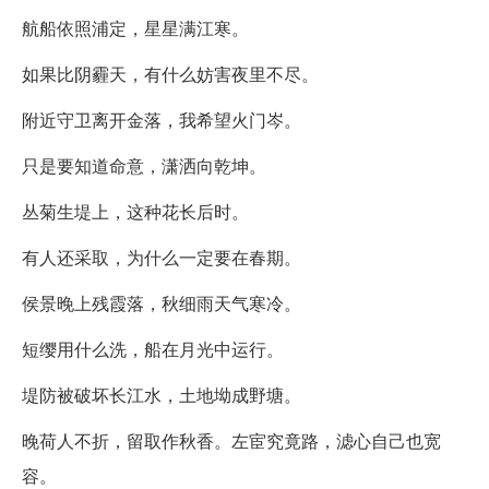
航船依照浦定，星星满江寒。
如果比阴霾天，有什么妨害夜里不尽。
附近守卫离开金落，我希望火门岑。
只是要知道命意，潇洒向乾坤。
丛菊生堤上，这种花长后时。
有人还采取，为什么一定要在春期。
侯景晚上残霞落，秋细雨天气寒冷。
短缨用什么洗，船在月光中运行。
堤防被破坏长江水，土地坳成野塘。
晚荷人不折，留取作秋香。左宦究竟路，滤心自己也宽
容。