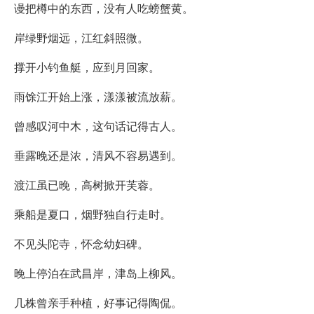
谩把樽中的东西，没有人吃螃蟹黄。
岸绿野烟远，江红斜照微。
撑开小钓鱼艇，应到月回家。
雨馀江开始上涨，漾漾被流放薪。
曾感叹河中木，这句话记得古人。
垂露晚还是浓，清风不容易遇到。
渡江虽已晚，高树掀开芙蓉。
乘船是夏口，烟野独自行走时。
不见头陀寺，怀念幼妇碑。
晚上停泊在武昌岸，津岛上柳风。
几株曾亲手种植，好事记得陶侃。