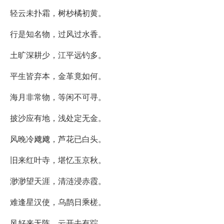
轻云未扑霜，树杪橘初黄。
行是知名物，过风过水香。
土旷深耕少，江平远钓多。
平生皆弃本，金革竟如何。
海月非常物，等闲不可寻。
披沙应有地，浅处定无金。
风晚冷飕飕，芦花已白头。
旧来红叶寺，堪忆玉京秋。
渺渺望天涯，清涟浸赤霞。
难逢星汉使，乌鹊日乘槎。
风好来无阵，云开去有踪。