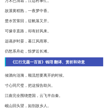
万木已清霜，江边村事忙。
故溪黄稻熟，一夜梦中香。
楚水苦萦回，征帆落又开。
可缘非直路，却有好风来。
远谪岁时晏，暮江风雨寒。
仍愁系舟处，惊梦近长滩。
《江行无题一百首》钱珝 翻译、赏析和诗意
倾酒向涟漪，顺流想要离开的时候。
寸心同尺璧，把这报告助兴。
江曲完全围绕楚国，云飞半自秦。
岘山回头望，如别故乡人。