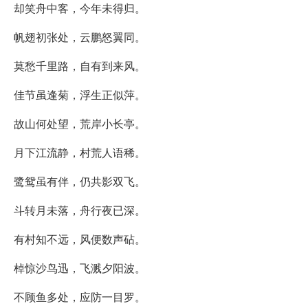
却笑舟中客，今年未得归。
帆翅初张处，云鹏怒翼同。
莫愁千里路，自有到来风。
佳节虽逢菊，浮生正似萍。
故山何处望，荒岸小长亭。
月下江流静，村荒人语稀。
鹭鸳虽有伴，仍共影双飞。
斗转月未落，舟行夜已深。
有村知不远，风便数声砧。
棹惊沙鸟迅，飞溅夕阳波。
不顾鱼多处，应防一目罗。