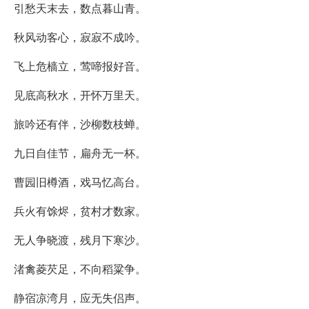
引愁天末去，数点暮山青。
秋风动客心，寂寂不成吟。
飞上危樯立，莺啼报好音。
见底高秋水，开怀万里天。
旅吟还有伴，沙柳数枝蝉。
九日自佳节，扁舟无一杯。
曹园旧樽酒，戏马忆高台。
兵火有馀烬，贫村才数家。
无人争晓渡，残月下寒沙。
渚禽菱芡足，不向稻粱争。
静宿凉湾月，应无失侣声。