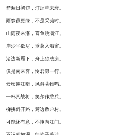
箭漏日初短，汀烟草未衰。
雨馀虽更绿，不是采蘋时。
山雨夜来涨，喜鱼跳满江。
岸沙平欲尽，垂蓼入船窗。
渚边新雁下，舟上独凄凉。
俱是南来客，怜君缀一行。
云密连江暗，风斜著物鸣。
一杯真战将，笑尔作愁兵。
柳拂斜开路，篱边数户村。
可能还有意，不掩向江门。
不识相如渴，徒吟子美诗。