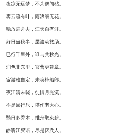
夜凉无远梦，不为偶闻砧。
雾云疏有叶，雨浪细无花。
稳放扁舟去，江天自有涯。
好日当秋半，层波动旅肠。
已行千里外，谁与共秋光。
润色非东里，官曹更建章。
宦游难自定，来唤棹船郎。
夜江清未晓，徒惜月光沉。
不是因行乐，堪伤老大心。
翳日多乔木，维舟取束薪。
静听江叟语，尽是厌兵人。