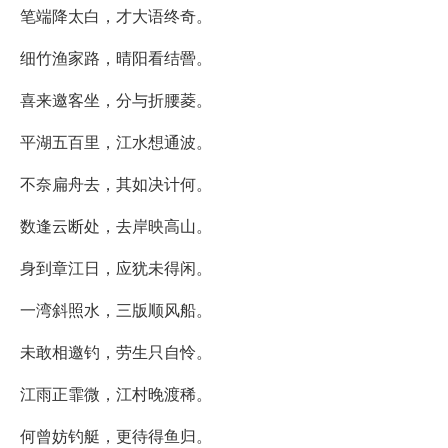
笔端降太白，才大语终奇。
细竹渔家路，晴阳看结罾。
喜来邀客坐，分与折腰菱。
平湖五百里，江水想通波。
不奈扁舟去，其如决计何。
数逢云断处，去岸映高山。
身到章江日，应犹未得闲。
一湾斜照水，三版顺风船。
未敢相邀钓，劳生只自怜。
江雨正霏微，江村晚渡稀。
何曾妨钓艇，更待得鱼归。