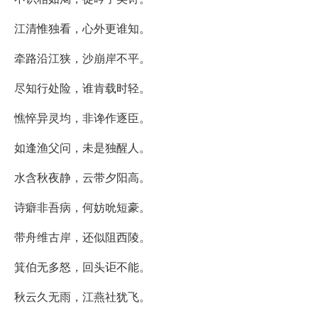
江清惟独看，心外更谁知。
牵路沿江狭，沙崩岸不平。
尽知行处险，谁肯载时轻。
憔悴异灵均，非谗作逐臣。
如逢渔父问，未是独醒人。
水含秋夜静，云带夕阳高。
诗癖非吾病，何妨吮短豪。
带舟维古岸，还似阻西陵。
箕伯无多怒，回头讵不能。
秋云久无雨，江燕社犹飞。