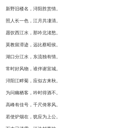
新野旧楼名，浔阳胜赏情。
照人长一色，江月共凄清。
愿饮西江水，那吟北渚愁。
莫教留滞迹，远比蔡昭侯。
湖口分江水，东流独有情。
常时好风物，谁伴谢宣城。
浔阳江畔菊，应似古来秋。
为问幽栖客，吟时得酒不。
高峰有佳号，千尺倚寒风。
若使炉烟在，犹应为上公。