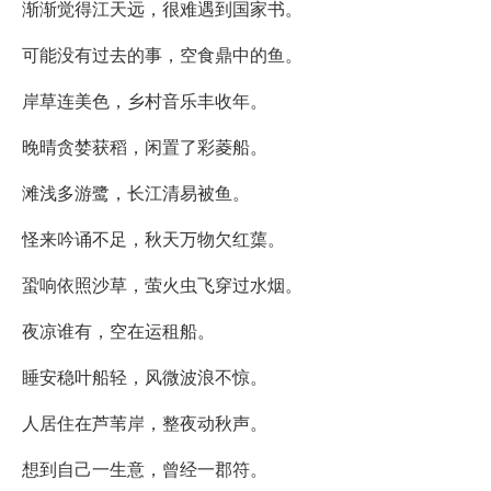
渐渐觉得江天远，很难遇到国家书。
可能没有过去的事，空食鼎中的鱼。
岸草连美色，乡村音乐丰收年。
晚晴贪婪获稻，闲置了彩菱船。
滩浅多游鹭，长江清易被鱼。
怪来吟诵不足，秋天万物欠红蕖。
蛩响依照沙草，萤火虫飞穿过水烟。
夜凉谁有，空在运租船。
睡安稳叶船轻，风微波浪不惊。
人居住在芦苇岸，整夜动秋声。
想到自己一生意，曾经一郡符。