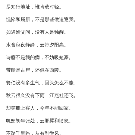
尽知行地址，谁肯载时轻。
憔悴和屈原，不是那些做追逐我。
如遇渔父问，没有人是独醒。
水含秋夜静静，云带夕阳高。
诗癖不是我的病，不妨吸短豪。
带船是古岸，还似在西陵。
箕伯没有多生气，回头怎么不能。
秋云很久没有下雨，江燕社还飞。
却笑船上客人，今年不能回家。
帆翅初年张处，云鹏翼和愤怒。
不愁千里路，从有到微风。