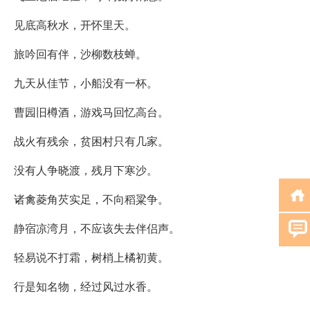
见底高秋水，开怀里天。
旅吟回有伴，沙柳数枝蝉。
九天从佳节，小船没有一杯。
曹园旧樽酒，游戏马回忆高台。
战火有残余，贫困村只有几家。
没有人争晓渡，残月下寒沙。
诸禽菱角芡实足，不向稻粱争。
静宿凉湾月，不应该失去伴侣声。
轻易说不打霜，树梢上橘初黄。
行是知名物，经过风过水香。