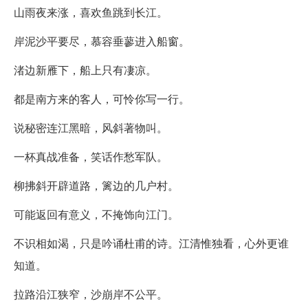
山雨夜来涨，喜欢鱼跳到长江。
岸泥沙平要尽，慕容垂蓼进入船窗。
渚边新雁下，船上只有凄凉。
都是南方来的客人，可怜你写一行。
说秘密连江黑暗，风斜著物叫。
一杯真战准备，笑话作愁军队。
柳拂斜开辟道路，篱边的几户村。
可能返回有意义，不掩饰向江门。
不识相如渴，只是吟诵杜甫的诗。江清惟独看，心外更谁
知道。
拉路沿江狭窄，沙崩岸不公平。