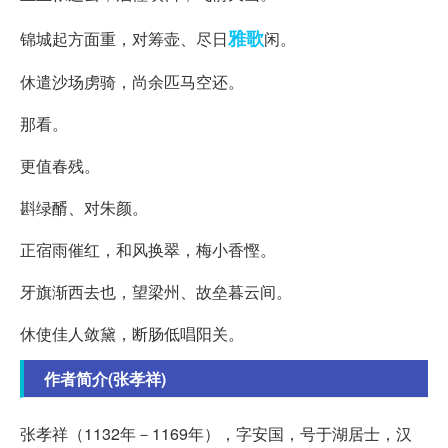
雅歌
锦城起方面重，对筹壶、尽日
闲。
休遣沙场虏骑，尚余匹马空还。
那看。
更值春残。
斟绿醑、对朱颜。
正宿雨催红，和风换翠，梅小香慳。
牙旗渐西去也，望梁州、故垒暮云间。
休使佳人敛黛，断肠低唱阳关。
作者简介(张孝祥)
张孝祥（1132年－1169年），字安国，号于湖居士，汉