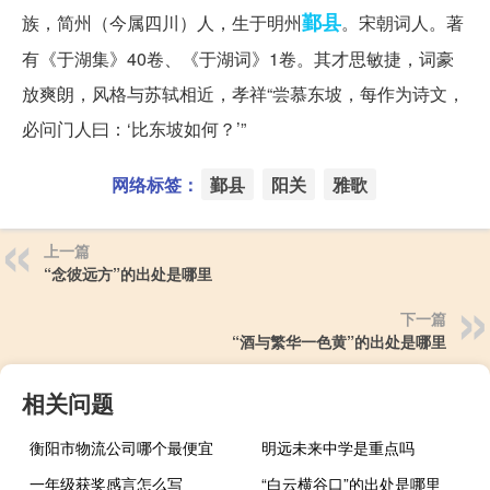
鄞县
族，简州（今属四川）人，生于明州
。宋朝词人。著
有《于湖集》40卷、《于湖词》1卷。其才思敏捷，词豪
放爽朗，风格与苏轼相近，孝祥“尝慕东坡，每作为诗文，
必问门人曰：‘比东坡如何？’”
网络标签：
鄞县
阳关
雅歌
上一篇
“念彼远方”的出处是哪里
下一篇
“酒与繁华一色黄”的出处是哪里
相关问题
衡阳市物流公司哪个最便宜
明远未来中学是重点吗
一年级获奖感言怎么写
“白云横谷口”的出处是哪里