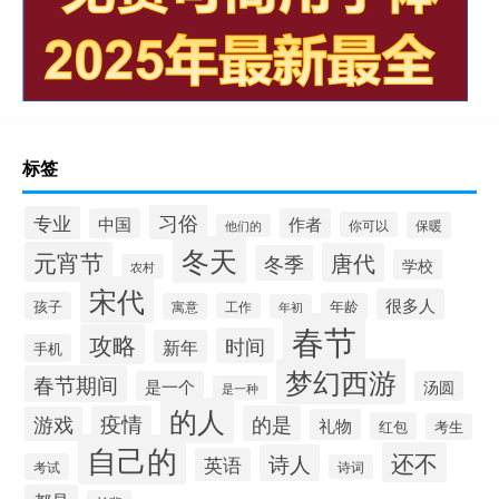
标签
习俗
专业
中国
作者
你可以
保暖
他们的
冬天
元宵节
唐代
冬季
学校
农村
宋代
很多人
孩子
寓意
工作
年龄
年初
春节
攻略
时间
新年
手机
梦幻西游
春节期间
是一个
汤圆
是一种
的人
疫情
的是
游戏
礼物
红包
考生
自己的
还不
诗人
英语
考试
诗词