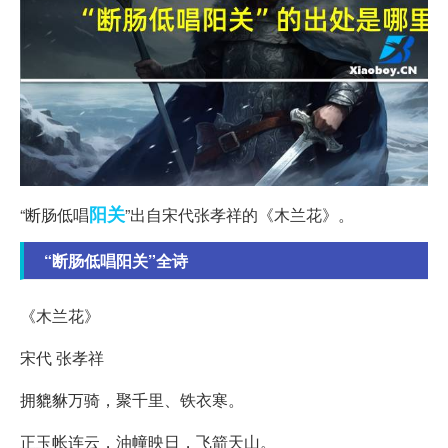
阳关
“断肠低唱
”出自宋代张孝祥的《木兰花》。
“断肠低唱阳关”全诗
《木兰花》
宋代 张孝祥
拥貔貅万骑，聚千里、铁衣寒。
正玉帐连云，油幢映日，飞箭天山。