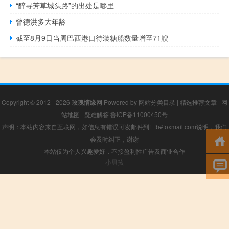
“醉寻芳草城头路”的出处是哪里
曾德洪多大年龄
截至8月9日当周巴西港口待装糖船数量增至71艘
Copyright © 2012 - 2026
玫瑰情缘网
Powered by
网站分类目录
|
精选推荐文章
|
网
站地图
|
疑难解答
鲁ICP备11000450号
声明：本站内容来自互联网，如信息有错误可发邮件到f_fb#foxmail.com说明，我们
会及时纠正，谢谢
本站仅为个人兴趣爱好，不接盈利性广告及商业合作
小男孩