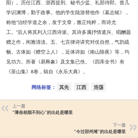
阳）。历任江西、浙西提刑、秘书少监、礼部侍郎。曾几
学识渊博，勤于政事。他的学生陆游替他作《墓志铭》，
称他“治经学道之余，发于文章，雅正纯粹，而诗尤
工。”后人将其列入江西诗派。其诗多属抒情遣兴、唱酬题
赠之作，闲雅清淡。五、七言律诗讲究对仗自然，气韵疏
畅。古体如《赠空上人》，近体诗如《南山除夜》等，均
见功力。所著《易释象》及文集已佚。《四库全书》有
《茶山集》8卷，辑自《永乐大典》。
网络标签：
其先
江西
浩荡
上一篇
“薄俗相期不到心”的出处是哪里
下一篇
“今过邵州滩”的出处是哪里