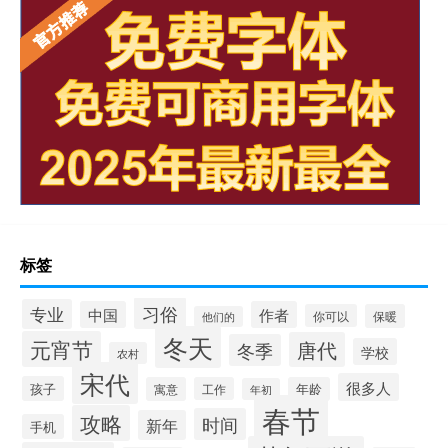
标签
习俗
专业
中国
作者
你可以
保暖
他们的
冬天
元宵节
唐代
冬季
学校
农村
宋代
很多人
孩子
寓意
工作
年龄
年初
春节
攻略
时间
新年
手机