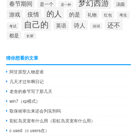
梦幻西游
春节期间
是一个
汤圆
是一种
的人
疫情
的是
游戏
礼物
红包
考生
自己的
还不
诗人
英语
考试
诗词
都是
长辈
猜你想看的文章
阿甘原型人物是谁
几天才过年啊日记
老舍的春节写了那几天
win7（xp模式）
取保候审出来还会判实刑吗
彩虹岛灵宠有什么用（彩虹岛灵宠有什么用）
c used（c users在）