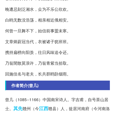
晚遭忌刻泛湘水，众为不乐公欣欢。
白鸥无数没浩荡，相亲相近俄相安。
何曾一旦舞不下，始信前事盟未寒。
文章炳蔚冠当代，衣被诸子犹班班。
携持扁榜向阳羡，往日风味追令还。
乃翁閒散莫浪许，乃翁青紫当拾取。
回施佳名与老夫，长共群鸥卧烟雨。
作者简介(曾几)
曾几（1085--1166）中国南宋诗人。字吉甫，自号茶山居
其先
江西
士。
赣州（今
赣县）人，徙居河南府（今河南洛