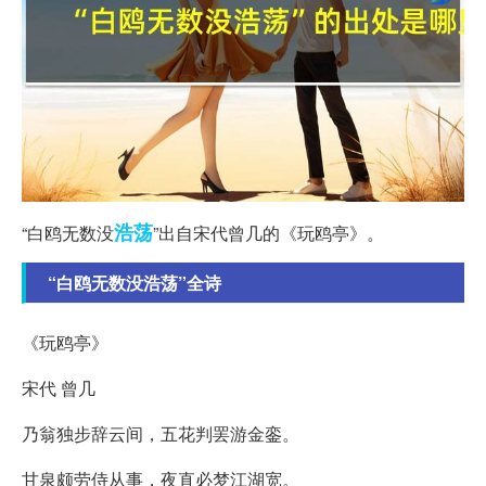
浩荡
“白鸥无数没
”出自宋代曾几的《玩鸥亭》。
“白鸥无数没浩荡”全诗
《玩鸥亭》
宋代 曾几
乃翁独步辞云间，五花判罢游金銮。
甘泉颇劳侍从事，夜直必梦江湖宽。